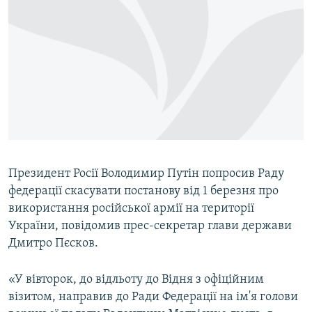
МУЛЬТИМЕДІА
ФОТО
СПЕЦПРОЄКТИ
ПОДКАСТИ
КРИМ РЕАЛІЇ
РУС
УКР
Президент Росії Володимир Путін попросив Раду
федерації скасувати постанову від 1 березня про
КТАТ
використання російської армії на території
України, повідомив прес-секретар глави держави
ДОЛУЧАЙСЯ!
Дмитро Пєсков.
«У вівторок, до відльоту до Відня з офіційним
візитом, направив до Ради Федерації на ім'я голови