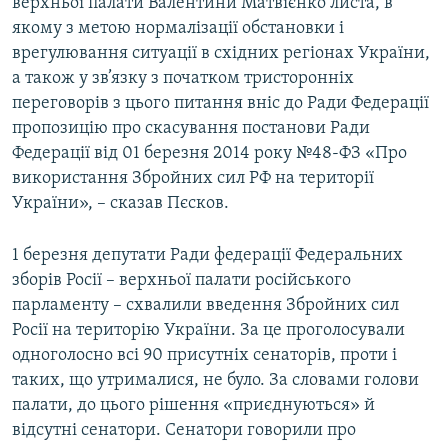
верхньої палати Валентини Матвієнко листа, в
Усі сайти RFE/RL
якому з метою нормалізації обстановки і
врегулювання ситуації в східних регіонах України,
а також у зв’язку з початком тристоронніх
переговорів з цього питання вніс до Ради Федерації
пропозицію про скасування постанови Ради
Федерації від 01 березня 2014 року №48-ФЗ «Про
використання Збройних сил РФ на території
України», – сказав Пєсков.
1 березня депутати Ради федерації Федеральних
зборів Росії – верхньої палати російського
парламенту – схвалили введення Збройних сил
Росії на територію України. За це проголосували
одноголосно всі 90 присутніх сенаторів, проти і
таких, що утрималися, не було. За словами голови
палати, до цього рішення «приєднуються» й
відсутні сенатори. Сенатори говорили про