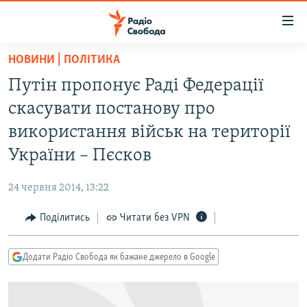
Доступність
посилання
Перейти
НОВИНИ | ПОЛІТИКА
до
РАДІО СВОБОДА – 70 РОКІВ
Путін пропонує Раді Федерації
основного
ВСЕ ЗА ДОБУ
матеріалу
скасувати постанову про
СТАТТІ
Перейти
використання військ на території
до
ВІЙНА
ПОЛІТИКА
України – Пєсков
основної
РОСІЙСЬКА «ФІЛЬТРАЦІЯ»
ЕКОНОМІКА
навігації
24 червня 2014, 13:22
Перейти
ДОНБАС.РЕАЛІЇ
СУСПІЛЬСТВО
до
Поділитись
Читати без VPN
КРИМ.РЕАЛІЇ
КУЛЬТУРА
пошуку
ТИ ЯК?
СПОРТ
Додати Радіо Свобода як бажане джерело в Google
СХЕМИ
УКРАЇНА
КИТАЙ.ВИКЛИКИ
СВІТ