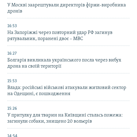
У Москві заарештували директорів фірми-виробника
дронів
16:53
На Запоріжжі через повторний удар РФ загинув
рятувальник, поранені двоє – МВС
16:27
Болгарія викликала українського посла через вибух
дрона на своїй території
15:53
Влада: російські військові атакували житловий сектор
на Одещині, є пошкодження
15:26
У притулку для тварин на Київщині сталась пожежа:
загинули собаки, знищено 20 вольєрів
14:54