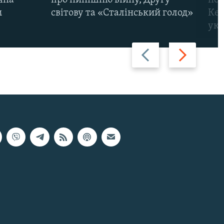
м
світову та «Сталінський голод»
Кер
укр
Назад
Вперед