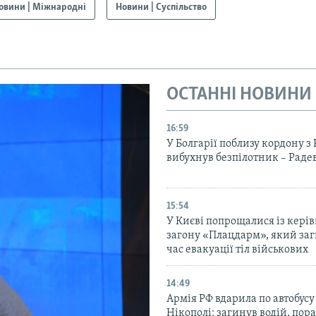
овини | Міжнародні
Новини | Суспільство
ОСТАННІ НОВИНИ
16:59
У Болгарії поблизу кордону з
вибухнув безпілотник – Раде
15:54
У Києві попрощалися із кері
загону «Плацдарм», який заг
час евакуації тіл військових
14:49
Армія РФ вдарила по автобусу
Нікополі: загинув водій, по