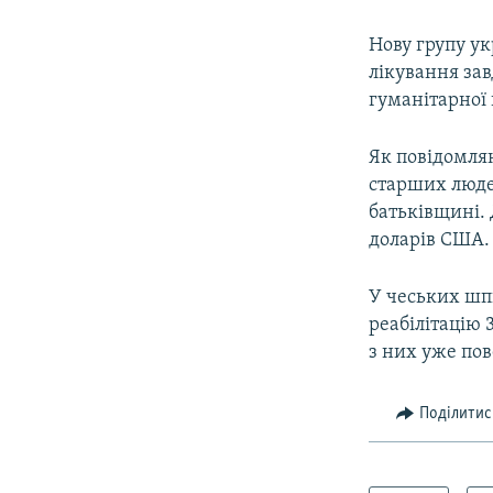
МУЛЬТИМЕДІА
ФОТО
Нову групу ук
лікування за
СПЕЦПРОЄКТИ
гуманітарної
ПОДКАСТИ
Як повідомляю
старших людей
батьківщині. 
доларів США.
У чеських шп
реабілітацію 
з них уже пов
Поділитис