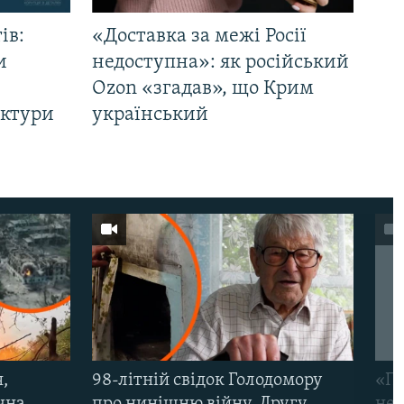
ів:
«Доставка за межі Росії
и
недоступна»: як російський
Ozon «згадав», що Крим
уктури
український
,
98-літній свідок Голодомору
«По
чна
про нинішню війну, Другу
неп