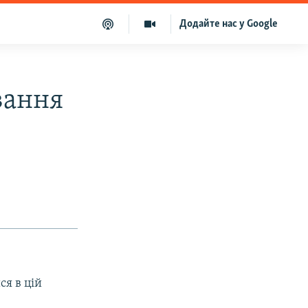
Додайте нас у Google
вання
ся в цій