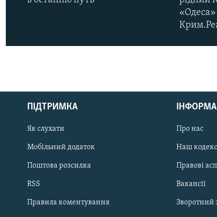
«Одеса» 
Крим.Ре
КРИМ РЕАЛІЇ
РУС
ПІДТРИМКА
ІНФОРМА
УКР
КТАТ
Як слухати
Про нас
Мобільний додаток
Наш кодек
ДОЛУЧАЙСЯ!
Поштова розсилка
Правові ас
RSS
Вакансії
Правила коментування
Зворотний 