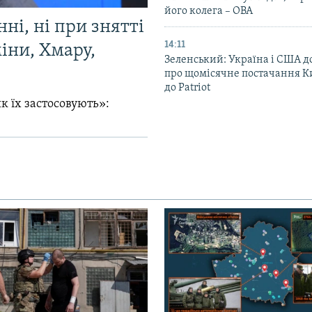
його колега – ОВА
ні, ні при знятті
14:11
міни, Хмару,
Зеленський: Україна і США 
про щомісячне постачання К
до Patriot
к їх застосовують»: