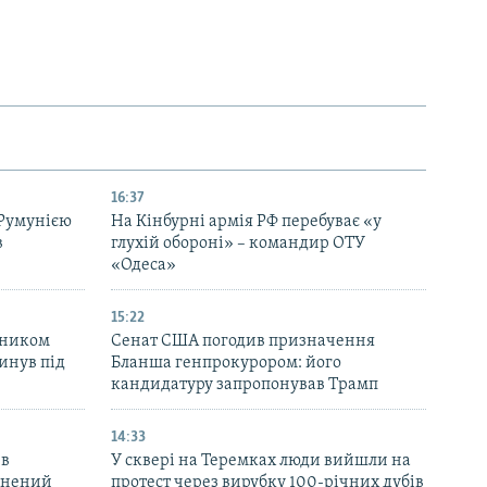
16:37
 Румунією
На Кінбурні армія РФ перебуває «у
в
глухій обороні» – командир ОТУ
«Одеса»
15:22
вником
Сенат США погодив призначення
инув під
Бланша генпрокурором: його
кандидатуру запропонував Трамп
14:33
 в
У сквері на Теремках люди вийшли на
ранений
протест через вирубку 100-річних дубів