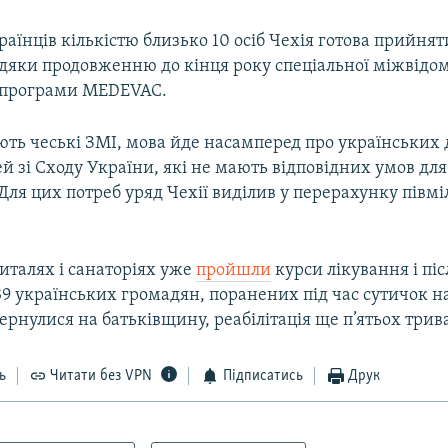
раїнців кількістю близько 10 осіб Чехія готова прийнят
вдяки продовженню до кінця року спеціальної міжвідом
 програми МEDEVAC.
ть чеські ЗМІ, мова йде насамперед про українських д
 зі Сходу України, які не мають відповідних умов для
Для цих потреб уряд Чехії виділив у перерахунку півм
италях і санаторіях уже
пройшли
курси лікування і пі
39 українських громадян, поранених під час сутичок н
ернулися на батьківщину, реабілітація ще п’ятьох трив
ь
Читати без VPN
Підписатись
Друк