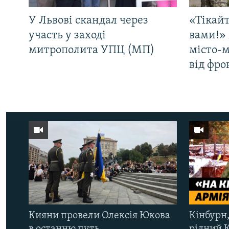
У Львові скандал через
«Тікайт
участь у заході
вами!» 
митрополита УПЦ (МП)
місто-
від фро
Кияни провели Олексія Юкова
Кінбурн,
в останню путь
рідний 