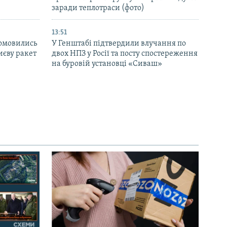
заради теплотраси (фото)
13:51
домовились
У Генштабі підтвердили влучання по
иєву ракет
двох НПЗ у Росії та посту спостереження
на буровій установці «Сиваш»