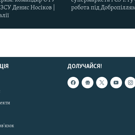
ЗСУ Денис Носіков |
робота під Добропілля
алії
ЦІЯ
ДОЛУЧАЙСЯ!
с
пекти
зв'язок