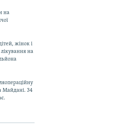
и на
чої
ітей, жінок і
 лікування на
ільйона
сляопераційну
а Майдані. 34
ає.