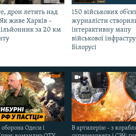
е, дрон летить над
150 військових об’єкт
Як живе Харків –
журналісти створил
мільйонник за 20 км
інтерактивну мапу
нту
військової інфрастр
Білорусі
 оборона Одеси і
В артилерію – з корабля
Крим: командир ОТУ
супермаркета і СЗЧ: гу