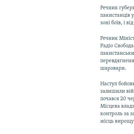
Речник губерн
пакистанців у
зоні боїв, і в
Речник Мініс
Радіо Свобода
пакистанськи
перевдягненим
шаровари.
Наступ бойови
залишили вій
почався 20 че
Місцева влада
контроль за 
місць вирощу