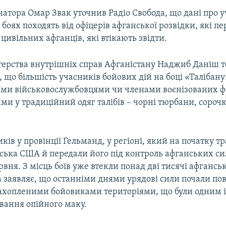
атора Омар Звак уточнив Радіо Свобода, що дані про у
 боях походять від офіцерів афганської розвідки, які п
ід цивільних афганців, які втікають звідти.
терства внутрішніх справ Афганістану Наджиб Даніш т
, що більшість учасників бойових дій на боці «Талібану
ми військовослужбовцями чи членами воєнізованих 
и у традиційний одяг талібів – чорні тюрбани, сороч
ків у провінції Гельманд, у регіоні, який на початку т
ська США й передали його під контроль афганських си
рвня. З місць боїв уже втекли понад дві тисячі афгансь
 заявляє, що останніми днями урядові сили почали пов
захопленими бойовиками територіями, що були одним і
вання опійного маку.