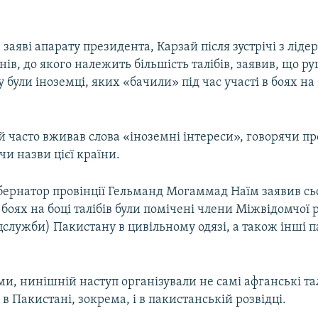
 заяві апарату президента, Карзай після зустрічі з лід
ів, до якого належить більшість талібів, заявив, що 
 були іноземці, яких «бачили» під час участі в боях на 
 часто вживав слова «іноземні інтереси», говорячи п
чи назви цієї країни.
бернатор провінції Гельманд Могаммад Наїм заявив сьо
 боях на боці талібів були помічені члени Міжвідомчої 
цслужби) Пакистану в цивільному одязі, а також інші 
ми, нинішній наступ організували не самі афганські тал
 Пакистані, зокрема, і в пакистанській розвідці.