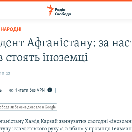
ЖНАРОДНІ
дент Афганістану: за на
в стоять іноземці
18:23
ь
Читати без VPN
обода як бажане джерело в Google
ганістану Хамід Карзай звинуватив сьогодні «іноземні
тупу ісламістського руху «Талібан» у провінції Гельман