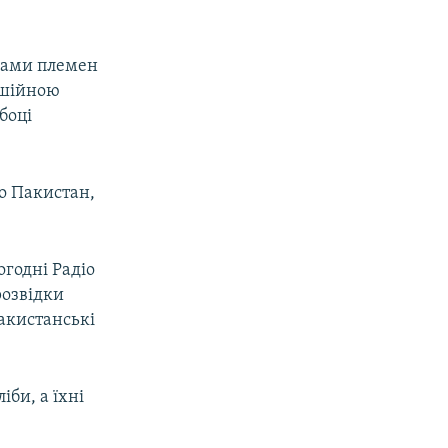
ерами племен
рушійною
боці
ро Пакистан,
годні Радіо
розвідки
пакистанські
іби, а їхні