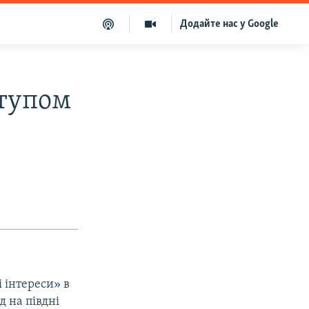
Додайте нас у Google
ступом
 інтереси» в
д на півдні