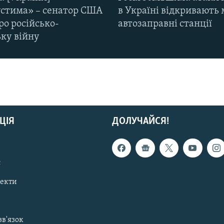
стима» – сенатор США
в Україні відкривають 
ро російсько-
автозаправні станції
ьку війну
ЦІЯ
ДОЛУЧАЙСЯ!
с
пекти
зв'язок