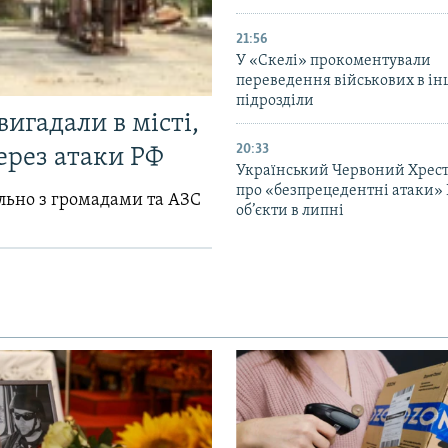
21:56
У «Скелі» прокоментували
переведення військових в ін
підрозділи
вигадали в місті,
20:33
ерез атаки РФ
Український Червоний Хрест
про «безпрецедентні атаки» 
ільно з громадами та АЗС
об’єкти в липні