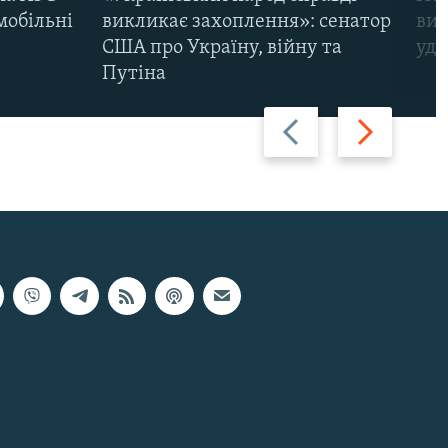
мобільні
викликає захоплення»: сенатор
виж
США про Україну, війну та
уда
Путіна
Назад
Вперед