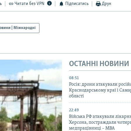
ь
Читати без VPN
Підписатись
Друк
овини | Міжнародні
ОСТАННІ НОВИНИ
08:51
Росія: дрони атакували росій
Краснодарському краї і Сама
області
22:49
Війська РФ атакували лікарн
Херсона, постраждали чотир
медпрацівниці – МВА