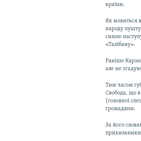
МУЛЬТИМЕДІА
країни.
ФОТО
Як мовиться в
СПЕЦПРОЄКТИ
народу пуштун
ПОДКАСТИ
силою наступу
«Талібану».
Раніше Карзай
але не згадую
Тим часом гу
Свобода, що в
(головної спе
громадяни.
За його слова
прихильники в