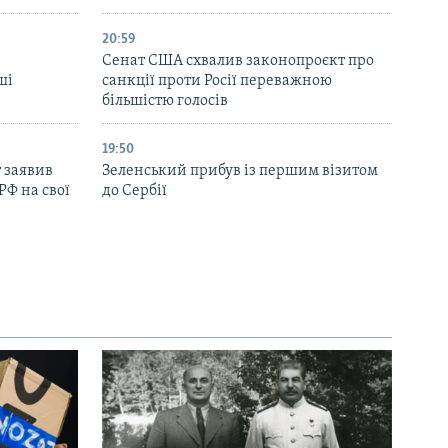
20:59
Cенат США схвалив законопроєкт про
ші
санкції проти Росії переважною
більшістю голосів
19:50
 заявив
Зеленський прибув із першим візитом
РФ на свої
до Сербії