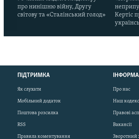
про нинішню війну, Другу
неприпу
світову та «Сталінський голод»
Кертіс п
українс
КРИМ РЕАЛІЇ
РУС
ПІДТРИМКА
ІНФОРМА
УКР
КТАТ
Як слухати
Про нас
Мобільний додаток
Наш кодек
ДОЛУЧАЙСЯ!
Поштова розсилка
Правові ас
RSS
Вакансії
Правила коментування
Зворотний 