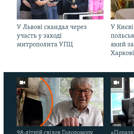
У Львові скандал через
У Києві
участь у заході
польсь
митрополита УПЦ
який за
Харков
98-літній свідок Голодомору
«Поразк