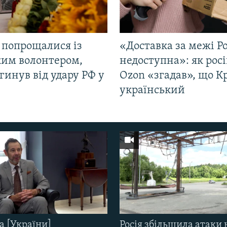
 попрощалися із
«Доставка за межі Ро
ким волонтером,
недоступна»: як рос
гинув від удару РФ у
Ozon «згадав», що 
і
український
а [України]
Росія збільшила атаки 