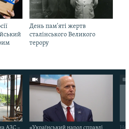
сії
День пам'яті жертв
ійський
сталінського Великого
Крим
терору
на АЗС –
«Український народ справді
Нов