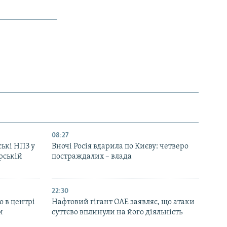
08:27
ські НПЗ у
Вночі Росія вдарила по Києву: четверо
рській
постраждалих – влада
22:30
ю в центрі
Нафтовий гігант ОАЕ заявляє, що атаки
и
суттєво вплинули на його діяльність