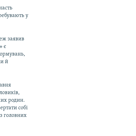
часть
еребувають у
еж заявив
» є
формувань,
ки й
равня
ловиків,
ких родин.
ертати собі
з головних