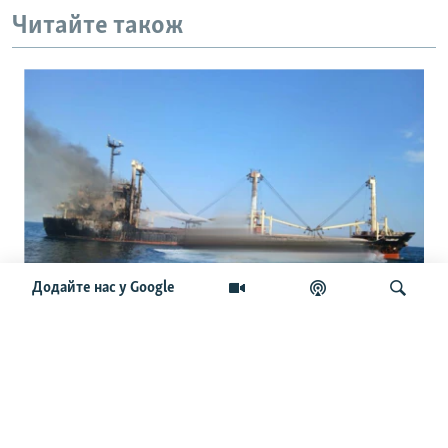
Читайте також
Додайте нас у Google
Міжнародні судна відмовляються йти
в порти України: що буде з новим
врожаєм і світовими цінами
Шукати