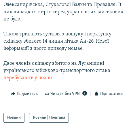
Олександрівська, Стукалової Балки та Провалля. В
Усі сайти RFE/RL
цих випадках жертв серед українських військових
не було.
Також тривають зусилля з пошуку і порятунку
екіпажу збитого 14 липня літака Ан-26. Нової
інформації з цього приводу немає.
Двоє членів екіпажу збитого на Луганщині
українського військово-транспортного літака
перебувають у полоні
.
Поділитись
Читати без VPN
Підписатись
Новини
Новини | Політика