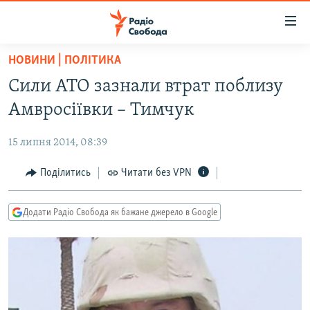
Доступність
посилання
Перейти
НОВИНИ | ПОЛІТИКА
до
РАДІО СВОБОДА – 70 РОКІВ
Сили АТО зазнали втрат поблизу
основного
ВСЕ ЗА ДОБУ
матеріалу
Амвросіївки – Тимчук
СТАТТІ
Перейти
до
15 липня 2014, 08:39
ВІЙНА
ПОЛІТИКА
основної
РОСІЙСЬКА «ФІЛЬТРАЦІЯ»
Поділитись
Читати без VPN
ЕКОНОМІКА
навігації
Перейти
ДОНБАС.РЕАЛІЇ
СУСПІЛЬСТВО
до
Додати Радіо Свобода як бажане джерело в Google
КРИМ.РЕАЛІЇ
КУЛЬТУРА
пошуку
ТИ ЯК?
СПОРТ
СХЕМИ
УКРАЇНА
КИТАЙ.ВИКЛИКИ
СВІТ