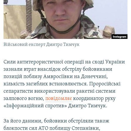
МУЛЬТИМЕДІА
ФОТО
СПЕЦПРОЄКТИ
ПОДКАСТИ
Військовий експерт Дмитро Тимчук
КРИМ РЕАЛІЇ
РУС
Сили антитерористичної операції на сході України
зазнали втрат внаслідок обстрілу бойовиками
УКР
позицій поблизу Амвросіївки на Донеччині,
КТАТ
кількість загиблих встановлюється. Проросійські
сепаратисти використовували ракетні системи
ДОЛУЧАЙСЯ!
залпового вогню,
повідомляє
координатор руху
«Інформаційний спротив» Дмитро Тимчук.
За його даними, бойовики обстріляли також
блокпости сил АТО поблищу Степанівки,