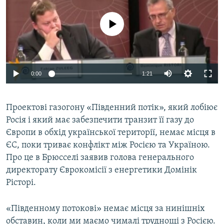
МУЛЬТИМЕДІА
No media source currently available
ФОТО
СПЕЦПРОЄКТИ
ПОДКАСТИ
0:00
1:21
КРИМ РЕАЛІЇ
РУС
Проектові газогону «Південний потік», який лобіює
Росія і який має забезпечити транзит її газу до
УКР
Європи в обхід української території, немає місця в
КТАТ
ЄС, поки триває конфлікт між Росією та Україною.
Про це в Брюсселі заявив голова генерального
ДОЛУЧАЙСЯ!
директорату Єврокомісії з енергетики Домінік
Рісторі.
«Південному потокові» немає місця за нинішніх
обставин, коли ми маємо чималі труднощі з Росією.