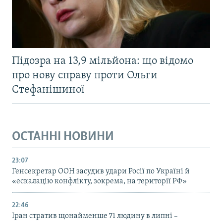
Підозра на 13,9 мільйона: що відомо
про нову справу проти Ольги
Стефанішиної
ОСТАННІ НОВИНИ
23:07
Генсекретар ООН засудив удари Росії по Україні й
«ескалацію конфлікту, зокрема, на території РФ»
22:46
Іран стратив щонайменше 71 людину в липні –