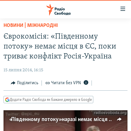
Доступність
посилання
Перейти
НОВИНИ | МІЖНАРОДНІ
до
РАДІО СВОБОДА – 70 РОКІВ
Єврокомісія: «Південному
основного
ВСЕ ЗА ДОБУ
матеріалу
потоку» немає місця в ЄС, поки
СТАТТІ
Перейти
триває конфлікт Росія-Україна
до
ВІЙНА
ПОЛІТИКА
основної
15 липня 2014, 16:15
РОСІЙСЬКА «ФІЛЬТРАЦІЯ»
ЕКОНОМІКА
навігації
Перейти
Поділитись
Читати без VPN
ДОНБАС.РЕАЛІЇ
СУСПІЛЬСТВО
до
КРИМ.РЕАЛІЇ
КУЛЬТУРА
пошуку
Додати Радіо Свобода як бажане джерело в Google
ТИ ЯК?
СПОРТ
СХЕМИ
УКРАЇНА
«Південному потоку» наразі немає місця в ЄС – Єврокомісія
КИТАЙ.ВИКЛИКИ
СВІТ