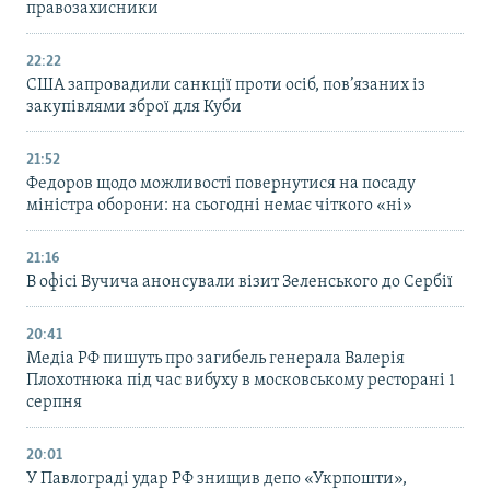
правозахисники
22:22
США запровадили санкції проти осіб, пов’язаних із
закупівлями зброї для Куби
21:52
Федоров щодо можливості повернутися на посаду
міністра оборони: на сьогодні немає чіткого «ні»
21:16
В офісі Вучича анонсували візит Зеленського до Сербії
20:41
Медіа РФ пишуть про загибель генерала Валерія
Плохотнюка під час вибуху в московському ресторані 1
серпня
20:01
У Павлограді удар РФ знищив депо «Укрпошти»,