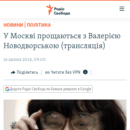
Доступність
посилання
Перейти
НОВИНИ | ПОЛІТИКА
до
РАДІО СВОБОДА – 70 РОКІВ
У Москві прощаються з Валерією
основного
ВСЕ ЗА ДОБУ
матеріалу
Новодворською (трансляція)
СТАТТІ
Перейти
до
16 липня 2014, 09:00
ВІЙНА
ПОЛІТИКА
основної
РОСІЙСЬКА «ФІЛЬТРАЦІЯ»
Поділитись
Читати без VPN
ЕКОНОМІКА
навігації
Перейти
ДОНБАС.РЕАЛІЇ
СУСПІЛЬСТВО
до
Додати Радіо Свобода як бажане джерело в Google
КРИМ.РЕАЛІЇ
КУЛЬТУРА
пошуку
ТИ ЯК?
СПОРТ
СХЕМИ
УКРАЇНА
КИТАЙ.ВИКЛИКИ
СВІТ