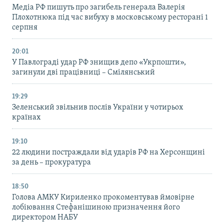
Медіа РФ пишуть про загибель генерала Валерія
Плохотнюка під час вибуху в московському ресторані 1
серпня
20:01
У Павлограді удар РФ знищив депо «Укрпошти»,
загинули дві працівниці – Смілянський
19:29
Зеленський звільнив послів України у чотирьох
країнах
19:10
22 людини постраждали від ударів РФ на Херсонщині
за день – прокуратура
18:50
Голова АМКУ Кириленко прокоментував ймовірне
лобіювання Стефанішиною призначення його
директором НАБУ