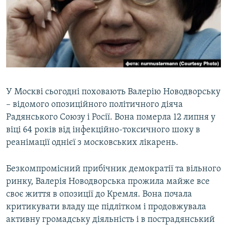
МУЛЬТИМЕДІА
ФОТО
СПЕЦПРОЄКТИ
ПОДКАСТИ
КРИМ РЕАЛІЇ
У Москві сьогодні поховають Валерію Новодворську
РУС
– відомого опозиційного політичного діяча
Радянського Союзу і Росії. Вона померла 12 липня у
УКР
віці 64 років від інфекційно-токсичного шоку в
КТАТ
реанімації однієї з московських лікарень.
ДОЛУЧАЙСЯ!
Безкомпромісний прибічник демократії та вільного
ринку, Валерія Новодворська прожила майже все
своє життя в опозиції до Кремля. Вона почала
критикувати владу ще підлітком і продовжувала
активну громадську діяльність і в пострадянський