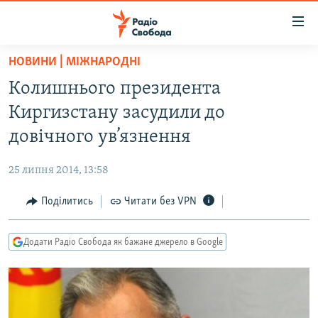
Доступність
посилання
Перейти
НОВИНИ | МІЖНАРОДНІ
до
РАДІО СВОБОДА – 70 РОКІВ
Колишнього президента
основного
ВСЕ ЗА ДОБУ
матеріалу
Киргизстану засудили до
СТАТТІ
Перейти
довічного ув’язнення
до
ВІЙНА
ПОЛІТИКА
основної
25 липня 2014, 13:58
РОСІЙСЬКА «ФІЛЬТРАЦІЯ»
ЕКОНОМІКА
навігації
Перейти
Поділитись
Читати без VPN
ДОНБАС.РЕАЛІЇ
СУСПІЛЬСТВО
до
КРИМ.РЕАЛІЇ
КУЛЬТУРА
пошуку
Додати Радіо Свобода як бажане джерело в Google
ТИ ЯК?
СПОРТ
СХЕМИ
УКРАЇНА
КИТАЙ.ВИКЛИКИ
СВІТ