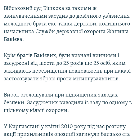
Усі сайти RFE/RL
Військовий суд Бішкека за такими ж
звинуваченнями засудив до довічного ув’язнення
молодшого брата екс-глави держави, колишнього
начальника Служби державної охорони Жаниша
Бакієва.
Крім братів Бакієвих, були визнані винними і
засуджені від шести до 25 років ще 25 осіб, яким
закидають перевищення повноважень при наказі
застосовувати зброю проти мітингувальників.
Вирок оголошували при підвищених заходах
безпеки. Засуджених виводили із залу по одному в
щільному кільці охорони.
У Киргизстані у квітні 2010 року під час розгону
акції прихильників опозиції загинули близько ста