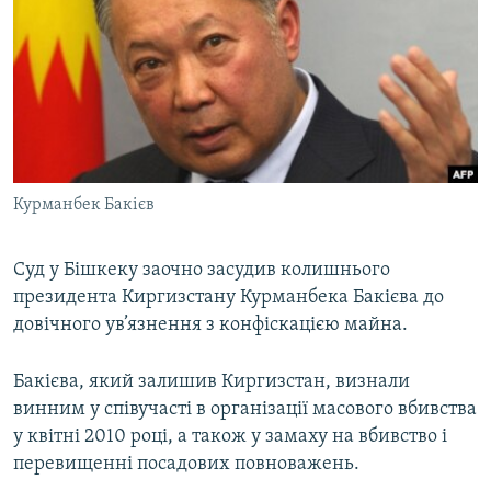
МУЛЬТИМЕДІА
ФОТО
СПЕЦПРОЄКТИ
ПОДКАСТИ
КРИМ РЕАЛІЇ
Курманбек Бакієв
РУС
УКР
Суд у Бішкеку заочно засудив колишнього
президента Киргизстану Курманбека Бакієва до
КТАТ
довічного ув’язнення з конфіскацією майна.
ДОЛУЧАЙСЯ!
Бакієва, який залишив Киргизстан, визнали
винним у співучасті в організації масового вбивства
у квітні 2010 році, а також у замаху на вбивство і
перевищенні посадових повноважень.