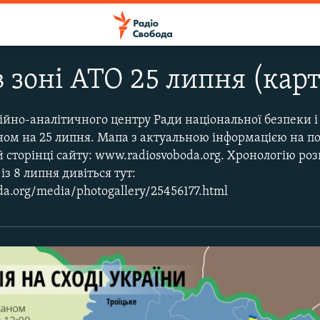
в зоні АТО 25 липня (карт
ійно-аналітичного центру Ради національної безпеки і
аном на 25 липня. Мапа з актуальною інформацією на п
 сторінці сайту: www.radiosvoboda.org. Хронологію роз
з 8 липня дивіться тут:
da.org/media/photogallery/25456177.html