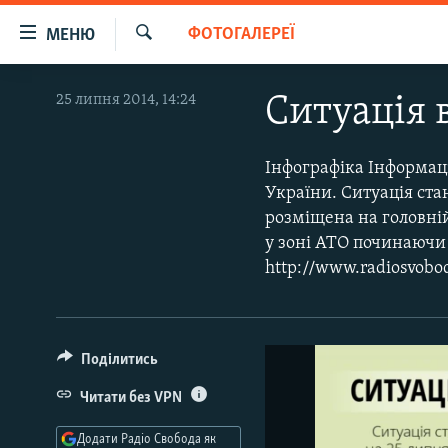
Доступність
ФОТОГАЛЕРЕЇ
МЕНЮ
посилання
Шукати
Перейти
РАДІО СВОБОДА – 70 РОКІВ
25 липня 2014, 14:24
Ситуація 
до
ВСЕ ЗА ДОБУ
основного
матеріалу
СТАТТІ
Інфографіка Інформац
Перейти
України. Ситуація ст
ВІЙНА
ПОЛІТИКА
до
розміщена на головній
основної
РОСІЙСЬКА «ФІЛЬТРАЦІЯ»
ЕКОНОМІКА
у зоні АТО починаючи і
навігації
http://www.radiosvobo
ДОНБАС.РЕАЛІЇ
СУСПІЛЬСТВО
Перейти
до
КРИМ.РЕАЛІЇ
КУЛЬТУРА
пошуку
ТИ ЯК?
СПОРТ
Поділитись
СХЕМИ
УКРАЇНА
Читати без VPN
КИТАЙ.ВИКЛИКИ
СВІТ
Додати Радіо Свобода як