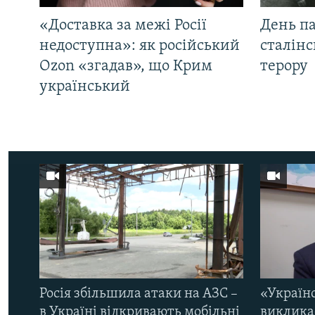
«Доставка за межі Росії
День па
недоступна»: як російський
сталінс
Ozon «згадав», що Крим
терору
український
Росія збільшила атаки на АЗС –
«Україн
в Україні відкривають мобільні
виклика