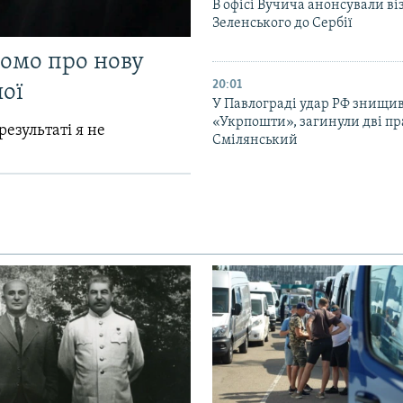
В офісі Вучича анонсували ві
Зеленського до Сербії
домо про нову
20:01
ої
У Павлограді удар РФ знищив
«Укрпошти», загинули дві пр
результаті я не
Смілянський