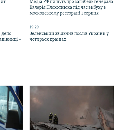
зит
Медіа РФ пишуть про загибель генерала
Валерія Плохотнюка під час вибуху в
московському ресторані 1 серпня
19:29
 депо
Зеленський звільнив послів України у
ацівниці –
чотирьох країнах