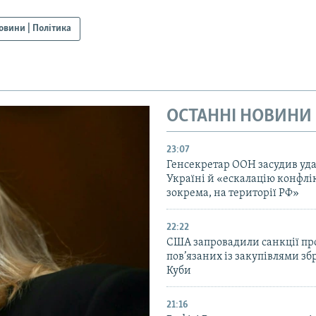
овини | Політика
ОСТАННІ НОВИНИ
23:07
Генсекретар ООН засудив уда
Україні й «ескалацію конфлік
зокрема, на території РФ»
22:22
США запровадили санкції про
пов’язаних із закупівлями зб
Куби
21:16