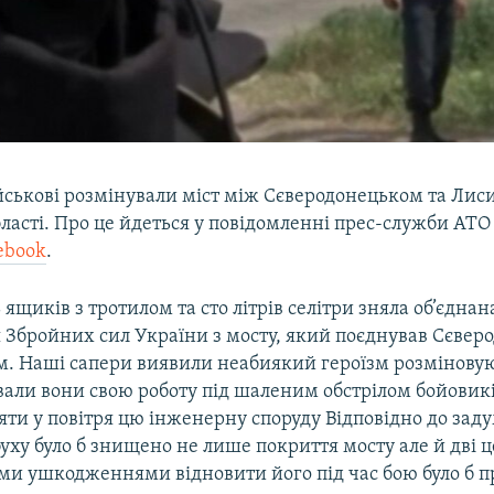
ійськові розмінували міст між Сєверодонецьком та Лис
ласті. Про це йдеться у повідомленні прес-служби АТО 
ebook
.
ящиків з тротилом та сто літрів селітри зняла об’єднан
 Збройних сил України з мосту, який поєднував Сєвер
. Наші сапери виявили неабиякий героїзм розміновую
али вони свою роботу під шаленим обстрілом бойовикі
яти у повітря цю інженерну споруду Відповідно до зад
уху було б знищено не лише покриття мосту але й дві 
ими ушкодженнями відновити його під час бою було б п