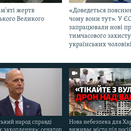
м'яті жертв
«Доведеться поясню
ького Великого
чому вони тут». У Є
запрацювали нові п
тимчасового захисту
українських чоловік
ський народ справді
Нова небезпека для Ха
є захоплення»: сенатор
виживає місто під рос