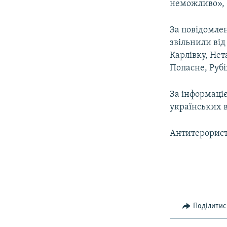
неможливо», 
За повідомле
звільнили від
Карлівку, Нет
Попасне, Руб
За інформаціє
українських в
Антитерористи
Поділитис