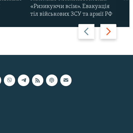
ї
«Ризикуючи всім». Евакуація
тіл військових ЗСУ та армії РФ
Назад
Вперед