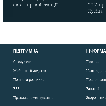
автозаправні станції
США про 
Путіна
КРИМ РЕАЛІЇ
РУС
ПІДТРИМКА
ІНФОРМА
УКР
КТАТ
Як слухати
Про нас
Мобільний додаток
Наш кодек
ДОЛУЧАЙСЯ!
Поштова розсилка
Правові ас
RSS
Вакансії
Правила коментування
Зворотний 
Усі сайти RFE/RL