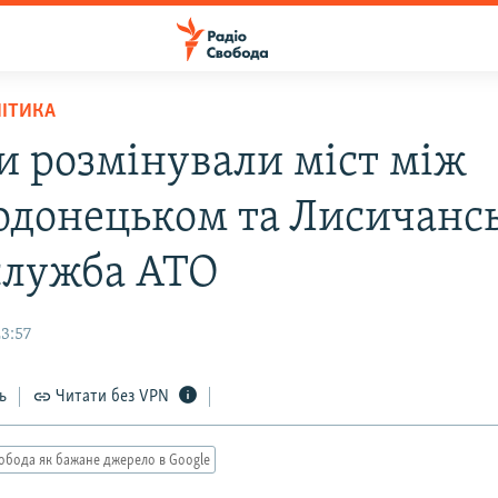
ЛІТИКА
и розмінували міст між
одонецьком та Лисичанс
служба АТО
3:57
ь
Читати без VPN
обода як бажане джерело в Google