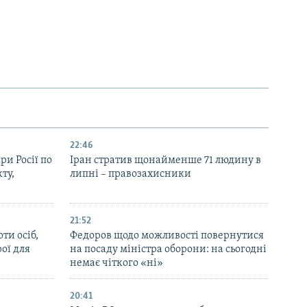
22:46
ри Росії по
Іран стратив щонайменше 71 людину в
ту,
липні – правозахисники
21:52
ти осіб,
Федоров щодо можливості повернутися
рої для
на посаду міністра оборони: на сьогодні
немає чіткого «ні»
20:41