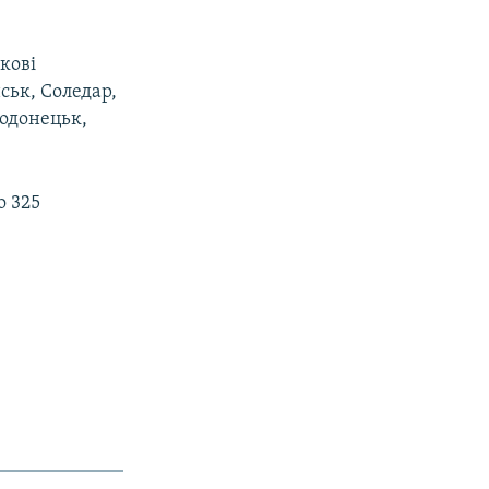
кові
ськ, Соледар,
родонецьк,
о 325