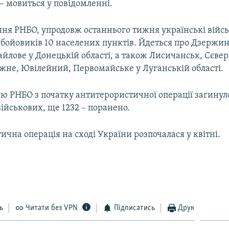
– мовиться у повідомленні.
ння РНБО, упродовж останнього тижня українські війсь
 бойовиків 10 населених пунктів. Йдеться про Дзержин
айлове у Донецькій області, а також Лисичанськ, Сєве
іжне, Ювілейний, Первомайське у Луганській області.
ю РНБО з початку антитерористичної операції загинул
ійськових, ще 1232 – поранено.
чна операція на сході України розпочалася у квітні.
ь
Читати без VPN
Підписатись
Друк