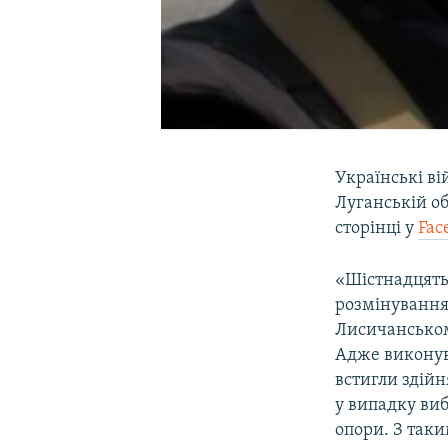
Українські в
Луганській об
сторінці у
Fac
«Шістнадцять 
розмінування
Лисичанськом
Адже виконув
встигли здійн
у випадку виб
опори. З так