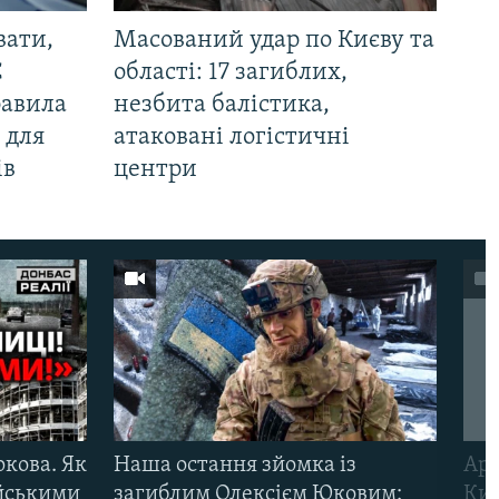
вати,
Масований удар по Києву та
С
області: 17 загиблих,
равила
незбита балістика,
 для
атаковані логістичні
ів
центри
ркова. Як
Наша остання зйомка із
Арм
ійськими
загиблим Олексієм Юковим:
Киї