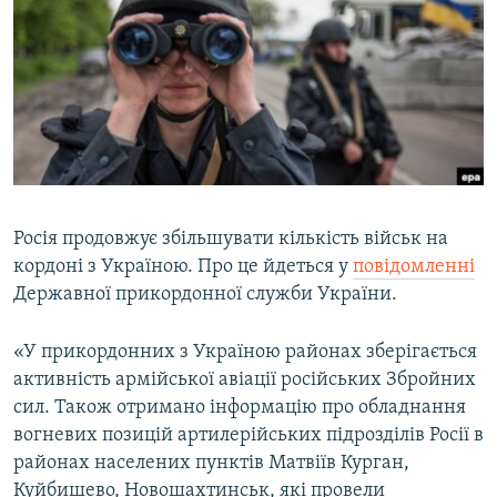
МУЛЬТИМЕДІА
ФОТО
СПЕЦПРОЄКТИ
ПОДКАСТИ
КРИМ РЕАЛІЇ
РУС
Росія продовжує збільшувати кількість військ на
кордоні з Україною. Про це йдеться у
повідомленні
УКР
Державної прикордонної служби України.
КТАТ
«У прикордонних з Україною районах зберігається
ДОЛУЧАЙСЯ!
активність армійської авіації російських Збройних
сил. Також отримано інформацію про обладнання
вогневих позицій артилерійських підрозділів Росії в
районах населених пунктів Матвіїв Курган,
Куйбишево, Новошахтинськ, які провели