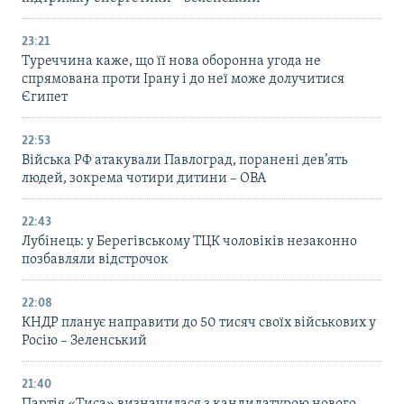
23:21
Туреччина каже, що її нова оборонна угода не
спрямована проти Ірану і до неї може долучитися
Єгипет
22:53
Війська РФ атакували Павлоград, поранені дев’ять
людей, зокрема чотири дитини – ОВА
22:43
Лубінець: у Берегівському ТЦК чоловіків незаконно
позбавляли відстрочок
22:08
КНДР планує направити до 50 тисяч своїх військових у
Росію – Зеленський
21:40
Партія «Тиса» визначилася з кандидатурою нового