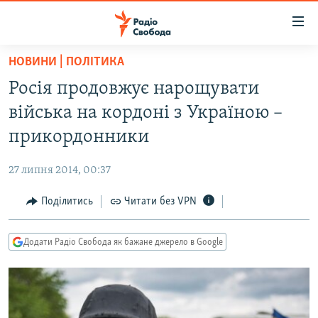
Доступність
посилання
Перейти
НОВИНИ | ПОЛІТИКА
до
РАДІО СВОБОДА – 70 РОКІВ
Росія продовжує нарощувати
основного
ВСЕ ЗА ДОБУ
матеріалу
війська на кордоні з Україною –
СТАТТІ
Перейти
прикордонники
до
ВІЙНА
ПОЛІТИКА
основної
27 липня 2014, 00:37
РОСІЙСЬКА «ФІЛЬТРАЦІЯ»
ЕКОНОМІКА
навігації
Перейти
Поділитись
Читати без VPN
ДОНБАС.РЕАЛІЇ
СУСПІЛЬСТВО
до
КРИМ.РЕАЛІЇ
КУЛЬТУРА
пошуку
Додати Радіо Свобода як бажане джерело в Google
ТИ ЯК?
СПОРТ
СХЕМИ
УКРАЇНА
КИТАЙ.ВИКЛИКИ
СВІТ