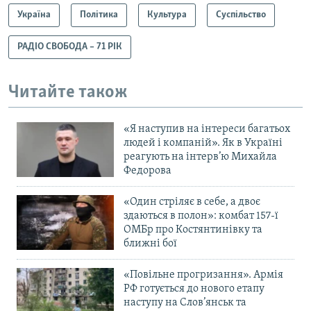
Україна
Політика
Культура
Суспільство
РАДІО СВОБОДА – 71 РІК
Читайте також
«Я наступив на інтереси багатьох
людей і компаній». Як в Україні
реагують на інтерв’ю Михайла
Федорова
«Один стріляє в себе, а двоє
здаються в полон»: комбат 157-ї
ОМБр про Костянтинівку та
ближні бої
«Повільне прогризання». Армія
РФ готується до нового етапу
наступу на Слов’янськ та