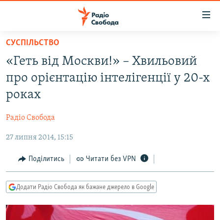
Доступність
посилання
Перейти
СУСПІЛЬСТВО
до
РАДІО СВОБОДА – 70 РОКІВ
«Геть від Москви!» – Хвильовий
основного
ВСЕ ЗА ДОБУ
матеріалу
про орієнтацію інтелігенції у 20-х
СТАТТІ
Перейти
роках
до
ВІЙНА
ПОЛІТИКА
основної
Радіо Свобода
РОСІЙСЬКА «ФІЛЬТРАЦІЯ»
ЕКОНОМІКА
навігації
Перейти
27 липня 2014, 15:15
ДОНБАС.РЕАЛІЇ
СУСПІЛЬСТВО
до
КРИМ.РЕАЛІЇ
КУЛЬТУРА
Поділитись
Читати без VPN
пошуку
ТИ ЯК?
СПОРТ
Додати Радіо Свобода як бажане джерело в Google
СХЕМИ
УКРАЇНА
ПРИАЗОВ’Я
СВІТ