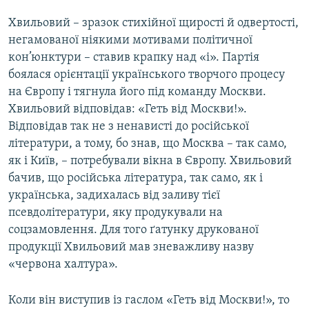
Хвильовий – зразок стихійної щирості й одвертості,
негамованої ніякими мотивами політичної
кон’юнктури – ставив крапку над «і». Партія
боялася орієнтації українського творчого процесу
на Європу і тягнула його під команду Москви.
Хвильовий відповідав: «Геть від Москви!».
Відповідав так не з ненависті до російської
літератури, а тому, бо знав, що Москва – так само,
як і Київ, – потребували вікна в Європу. Хвильовий
бачив, що російська література, так само, як і
українська, задихалась від заливу тієї
псевдолітератури, яку продукували на
соцзамовлення. Для того ґатунку друкованої
продукції Хвильовий мав зневажливу назву
«червона халтура».
Коли він виступив із гаслом «Геть від Москви!», то