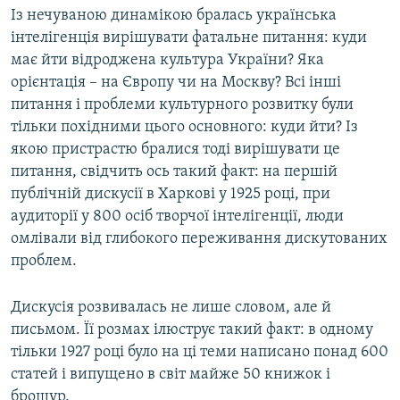
Із нечуваною динамікою бралась українська
інтелігенція вирішувати фатальне питання: куди
має йти відроджена культура України? Яка
орієнтація – на Європу чи на Москву? Всі інші
питання і проблеми культурного розвитку були
тільки похідними цього основного: куди йти? Із
якою пристрастю бралися тоді вирішувати це
питання, свідчить ось такий факт: на першій
публічній дискусії в Харкові у 1925 році, при
аудиторії у 800 осіб творчої інтелігенції, люди
омлівали від глибокого переживання дискутованих
проблем.
Дискусія розвивалась не лише словом, але й
письмом. Її розмах ілюструє такий факт: в одному
тільки 1927 році було на ці теми написано понад 600
статей і випущено в світ майже 50 книжок і
брошур.