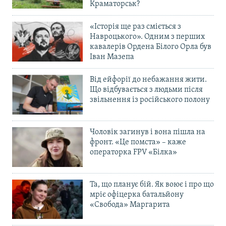
Краматорськ?
«Історія ще раз сміється з
Навроцького». Одним з перших
кавалерів Ордена Білого Орла був
Іван Мазепа
Від ейфорії до небажання жити.
Що відбувається з людьми після
звільнення із російського полону
Чоловік загинув і вона пішла на
фронт. «Це помста» – каже
операторка FPV «Білка»
Та, що планує бій. Як воює і про що
мріє офіцерка батальйону
«Свобода» Маргарита