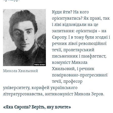
Куди йти? На кого
орієнтуватись? Як праві, так
і ліві відповідали на це
запитання: орієнтація – на
Європу. І в тому були згодні і
речник лівої революційної
течії, пролетарський
письменник і памфлетист,
комуніст Микола
Хвильовий, і речник
Микола Хвильовий
помірковано-прогресивної
течії, професор
університету, корифей українського
літературознавства, антикомуніст Микола Зеров.
«Яка Європа? Беріть, яку хочете»