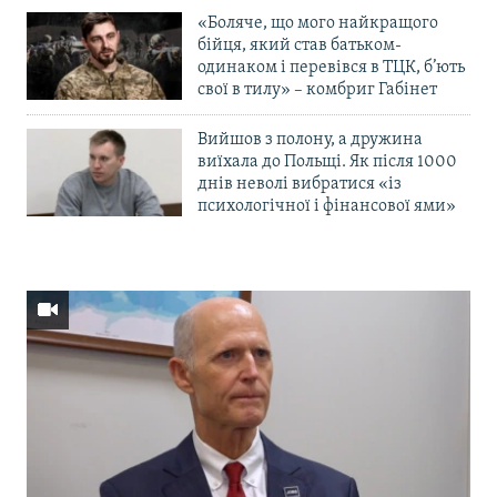
«Боляче, що мого найкращого
бійця, який став батьком-
одинаком і перевівся в ТЦК, б’ють
свої в тилу» – комбриг Габінет
Вийшов з полону, а дружина
виїхала до Польщі. Як після 1000
днів неволі вибратися «із
психологічної і фінансової ями»