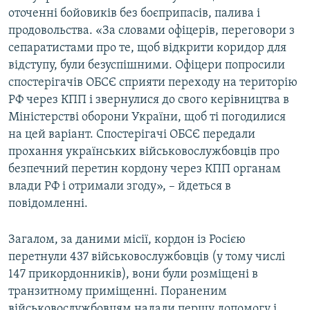
оточенні бойовиків без боєприпасів, палива і
Усі сайти RFE/RL
продовольства. «За словами офіцерів, переговори з
сепаратистами про те, щоб відкрити коридор для
відступу, були безуспішними. Офіцери попросили
спостерігачів ОБСЄ сприяти переходу на територію
РФ через КПП і звернулися до свого керівництва в
Міністерстві оборони України, щоб ті погодилися
на цей варіант. Спостерігачі ОБСЄ передали
прохання українських військовослужбовців про
безпечний перетин кордону через КПП органам
влади РФ і отримали згоду», – йдеться в
повідомленні.
Загалом, за даними місії, кордон із Росією
перетнули 437 військовослужбовців (у тому числі
147 прикордонників), вони були розміщені в
транзитному приміщенні. Пораненим
військовослужбовцям надали першу допомогу і