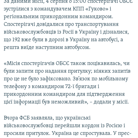
За даними місії, 4 серпня о 15:00 спостерігачі ОБСЄ
зустрілися з командувачем КПП «Гуково» і
регіональним прикордонним командиром.
Спостерігачі довідалися про транспортування
військовослужбовців із Росії в Україну і дізналися,
що 192 вже були в дорозі в Україну на автобусі, а
решта виїде наступним автобусом.
«Місія спостерігачів ОБСЄ також поцікавилась, чи
були запити про надання притулку; ніяких запитів
про це не було зафіксовано. Зв’язок по мобільному
телефону з командиром 72-ї бригади і
прикордонним командиром для підтвердження
цієї інформації був неможливий», – додали у місії.
Вчора ФСБ заявляла, що українські
військовослужбовці перейшли кордон із Росією і
просили притулок. Україна це спростувала. У прес-