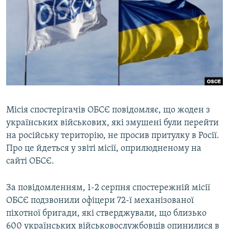
МУЛЬТИМЕДІА
ФОТО
СПЕЦПРОЄКТИ
ПОДКАСТИ
КРИМ РЕАЛІЇ
РУС
Місія спостерігачів ОБСЄ повідомляє, що жоден з
українських військових, які змушені були перейти
УКР
на російську територію, не просив притулку в Росії.
КТАТ
Про це йдеться у звіті місії, оприлюдненому на
сайті ОБСЄ.
ДОЛУЧАЙСЯ!
За повідомленням, 1-2 серпня спостережній місії
ОБСЄ подзвонили офіцери 72-ї механізованої
піхотної бригади, які стверджували, що близько
600 українських військовослужбовців опинилися в