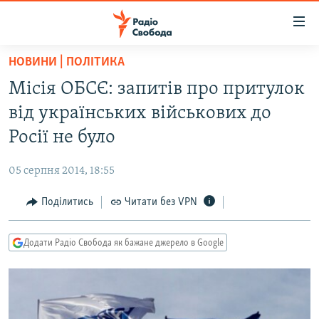
Доступність
посилання
Перейти
НОВИНИ | ПОЛІТИКА
до
РАДІО СВОБОДА – 70 РОКІВ
Місія ОБСЄ: запитів про притулок
основного
ВСЕ ЗА ДОБУ
матеріалу
від українських військових до
СТАТТІ
Перейти
Росії не було
до
ВІЙНА
ПОЛІТИКА
основної
05 серпня 2014, 18:55
РОСІЙСЬКА «ФІЛЬТРАЦІЯ»
ЕКОНОМІКА
навігації
Перейти
Поділитись
Читати без VPN
ДОНБАС.РЕАЛІЇ
СУСПІЛЬСТВО
до
КРИМ.РЕАЛІЇ
КУЛЬТУРА
пошуку
Додати Радіо Свобода як бажане джерело в Google
ТИ ЯК?
СПОРТ
СХЕМИ
УКРАЇНА
КИТАЙ.ВИКЛИКИ
СВІТ