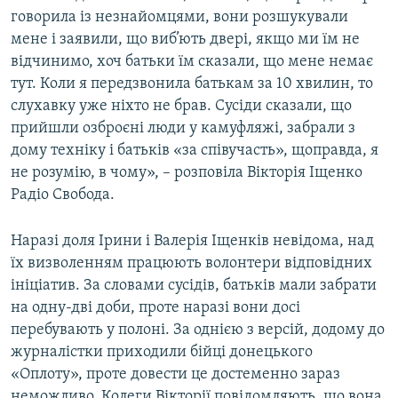
говорила із незнайомцями, вони розшукували
Усі сайти RFE/RL
мене і заявили, що виб’ють двері, якщо ми їм не
відчинимо, хоч батьки їм сказали, що мене немає
тут. Коли я передзвонила батькам за 10 хвилин, то
слухавку уже ніхто не брав. Сусіди сказали, що
прийшли озброєні люди у камуфляжі, забрали з
дому техніку і батьків «за співучасть», щоправда, я
не розумію, в чому», – розповіла Вікторія Іщенко
Радіо Свобода.
Наразі доля Ірини і Валерія Іщенків невідома, над
їх визволенням працюють волонтери відповідних
ініціатив. За словами сусідів, батьків мали забрати
на одну-дві доби, проте наразі вони досі
перебувають у полоні. За однією з версій, додому до
журналістки приходили бійці донецького
«Оплоту», проте довести це достеменно зараз
неможливо. Колеги Вікторії повідомляють, що вона