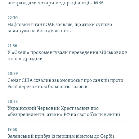
постраждали чотири медпрацівниці – МВА
22:30
Нафтовий гігант ОАЕ заявляє, що атаки суттєво
вплинули на його діяльність
21:56
У «Скелі» прокоментували переведення військових в
інші підрозділи
20:59
Cенат США схвалив законопроєкт про санкції проти
Росії переважною більшістю голосів
20:33
Український Червоний Хрест заявив про
«безпрецедентні атаки» РФ на свої об’єкти в липні
19:50
Зеленський прибув із першим візитом до Сербії