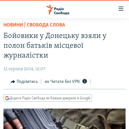
Доступність
посилання
Перейти
НОВИНИ | СВОБОДА СЛОВА
до
РАДІО СВОБОДА – 70 РОКІВ
Бойовики у Донецьку взяли у
основного
ВСЕ ЗА ДОБУ
матеріалу
полон батьків місцевої
СТАТТІ
Перейти
журналістки
до
ВІЙНА
ПОЛІТИКА
основної
12 серпня 2014, 12:07
РОСІЙСЬКА «ФІЛЬТРАЦІЯ»
ЕКОНОМІКА
навігації
Перейти
Поділитись
Читати без VPN
ДОНБАС.РЕАЛІЇ
СУСПІЛЬСТВО
до
КРИМ.РЕАЛІЇ
КУЛЬТУРА
пошуку
Додати Радіо Свобода як бажане джерело в Google
ТИ ЯК?
СПОРТ
СХЕМИ
УКРАЇНА
КИТАЙ.ВИКЛИКИ
СВІТ