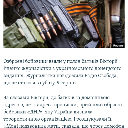
МУЛЬТИМЕДІА
ФОТО
СПЕЦПРОЄКТИ
ПОДКАСТИ
КРИМ РЕАЛІЇ
РУС
Озброєні бойовики взяли у полон батьків Вікторії
Іщенко журналістки з україномовного донецького
УКР
видання. Журналістка повідомила Радіо Свобода,
КТАТ
що це сталося в суботу, 9 серпня.
ДОЛУЧАЙСЯ!
За словами Вікторії, до батьків за домашньою
адресою, це ж адреса прописки, прийшли озброєні
бойовики «ДНР», яку Україна визнала
терористичною організацією, і розшукували її.
«Мені подзвонила мати, сказала, що через домофон