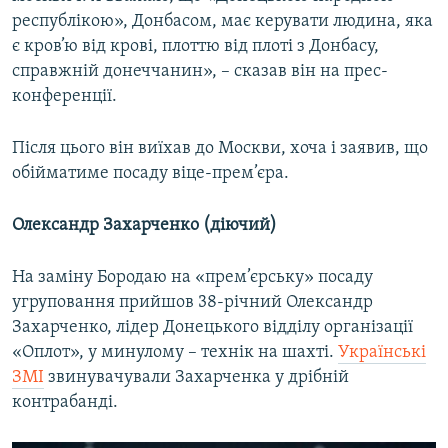
республікою», Донбасом, має керувати людина, яка
є кров’ю від крові, плоттю від плоті з Донбасу,
справжній донеччанин», – сказав він на прес-
конференції.
Після цього він виїхав до Москви, хоча і заявив, що
обійматиме посаду віце-прем’єра.
Олександр Захарченко (діючий)
На заміну Бородаю на «прем’єрську» посаду
угруповання прийшов 38-річний Олександр
Захарченко, лідер Донецького відділу організації
«Оплот», у минулому – технік на шахті.
Українські
ЗМІ
звинувачували Захарченка у дрібній
контрабанді.