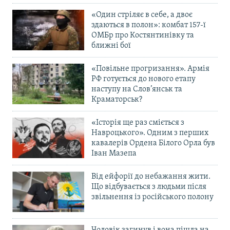
«Один стріляє в себе, а двоє
здаються в полон»: комбат 157-ї
ОМБр про Костянтинівку та
ближні бої
«Повільне прогризання». Армія
РФ готується до нового етапу
наступу на Слов’янськ та
Краматорськ?
«Історія ще раз сміється з
Навроцького». Одним з перших
кавалерів Ордена Білого Орла був
Іван Мазепа
Від ейфорії до небажання жити.
Що відбувається з людьми після
звільнення із російського полону