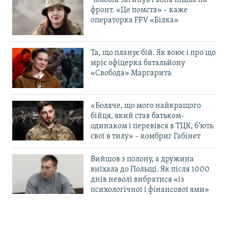
Чоловік загинув і вона пішла на
фронт. «Це помста» – каже
операторка FPV «Білка»
Та, що планує бій. Як воює і про що
мріє офіцерка батальйону
«Свобода» Маргарита
«Боляче, що мого найкращого
бійця, який став батьком-
одинаком і перевівся в ТЦК, б’ють
свої в тилу» – комбриг Габінет
Вийшов з полону, а дружина
виїхала до Польщі. Як після 1000
днів неволі вибратися «із
психологічної і фінансової ями»