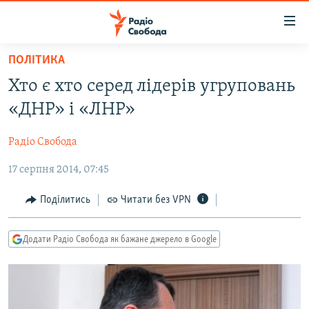
Доступність
посилання
Перейти
ПОЛІТИКА
до
РАДІО СВОБОДА – 70 РОКІВ
Хто є хто серед лідерів угруповань
основного
ВСЕ ЗА ДОБУ
матеріалу
«ДНР» і «ЛНР»
СТАТТІ
Перейти
до
Радіо Свобода
ВІЙНА
ПОЛІТИКА
основної
17 серпня 2014, 07:45
РОСІЙСЬКА «ФІЛЬТРАЦІЯ»
ЕКОНОМІКА
навігації
Перейти
ДОНБАС.РЕАЛІЇ
СУСПІЛЬСТВО
Поділитись
Читати без VPN
до
КРИМ.РЕАЛІЇ
КУЛЬТУРА
пошуку
Додати Радіо Свобода як бажане джерело в Google
ТИ ЯК?
СПОРТ
СХЕМИ
УКРАЇНА
КИТАЙ.ВИКЛИКИ
СВІТ