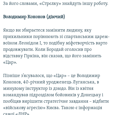
За його словами, «Стрєлку» знайдуть іншу роботу.
Володимир Кононов (діючий)
Якщо ви збираєтеся замінити людину, яку
прихильники порівнюють зі спартанським царем-
воїном Леонідом І, то подібну міфотворчість варто
продовжувати. Коли Бородай оголосив про
відставку Гіркіна, він сказав, що його замінить
«Цар».
Пізніше з’ясувалося, що «Цар» – це Володимир
Кононов, 40-річний уродженець Луганська, в
минулому інструктор із дзюдо. Він із квітня
командував підрозділом бойовиків у Донецьку і
пообіцяв вирішити стратегічне завдання – відбити
«військову агресію» Києва. Такою є інформація
самої «ДНР».