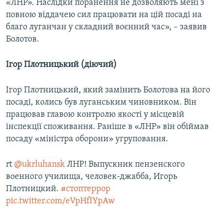
«ЛНР». Наслідки поранення не дозволяють мені з
повною віддачею сил працювати на цій посаді на
благо луганчан у складний воєнний час», – заявив
Болотов.
Ігор Плотницький (діючий)
Ігор Плотницький, який замінить Болотова на його
посаді, колись був луганським чиновником. Він
працював главою контролю якості у місцевій
інспекції споживання. Раніше в «ЛНР» він обіймав
посаду «міністра оборони» угруповання.
rt
@ukrluhansk
ЛНР! Выпускник пензенского
военного училища, человек-джабба, Игорь
Плотницкий.
#стоптеррор
pic.twitter.com/eVpHfIYpAw