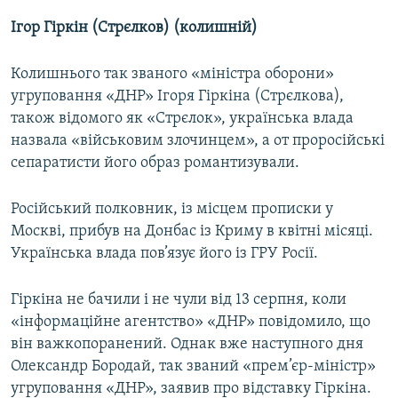
Усі сайти RFE/RL
Ігор Гіркін (Стрєлков) (колишній)
Колишнього так званого «міністра оборони»
угруповання «ДНР» Ігоря Гіркіна (Стрєлкова),
також відомого як «Стрєлок», українська влада
назвала «військовим злочинцем», а от проросійські
сепаратисти його образ романтизували.
Російський полковник, із місцем прописки у
Москві, прибув на Донбас із Криму в квітні місяці.
Українська влада пов’язує його із ГРУ Росії.
Гіркіна не бачили і не чули від 13 серпня, коли
«інформаційне агентство» «ДНР» повідомило, що
він важкопоранений. Однак вже наступного дня
Олександр Бородай, так званий «прем’єр-міністр»
угруповання «ДНР», заявив про відставку Гіркіна.