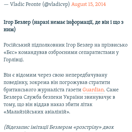
— Vladic Peonte (@vladicvp)
August 15, 2014
Ігор Безлер (наразі немає інформації, де він і що з
ним)
Російський підполковник Ігор Безлер на прізвисько
«Бєс» командував озброєними сепаратистами у
Горлівці.
Він є відомим через свою непередбачувану
поведінку, зокрема він погрожував стратити
британського журналіста газети
Guardian
. Саме
Безлера Служба безпеки України звинувачує в
тому, що він віддав наказ збити літак
«Малайзійських авіаліній».
(Відезапис імітації Безлером «розстрілу» двох