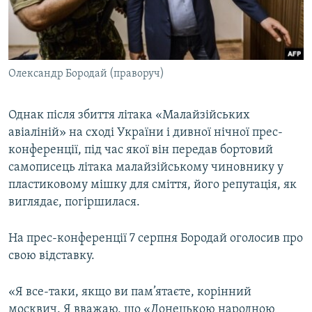
Олександр Бородай (праворуч)
Однак після збиття літака «Малайзійських
авіаліній» на сході України і дивної нічної прес-
конференції, під час якої він передав бортовий
самописець літака малайзійському чиновнику у
пластиковому мішку для сміття, його репутація, як
виглядає, погіршилася.
На прес-конференції 7 серпня Бородай оголосив про
свою відставку.
«Я все-таки, якщо ви пам’ятаєте, корінний
москвич. Я вважаю, що «Донецькою народною