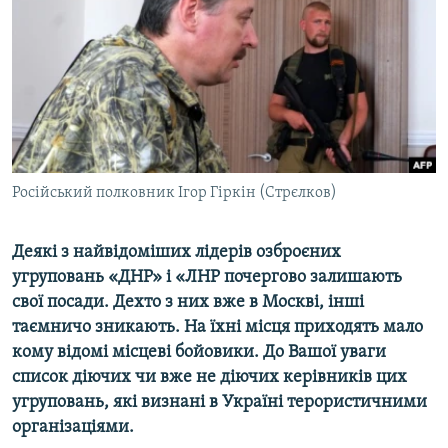
МУЛЬТИМЕДІА
ФОТО
СПЕЦПРОЄКТИ
ПОДКАСТИ
КРИМ РЕАЛІЇ
Російський полковник Ігор Гіркін (Стрєлков)
РУС
УКР
Деякі з найвідоміших лідерів озброєних
угруповань «ДНР» і «ЛНР почергово залишають
КТАТ
свої посади. Дехто з них вже в Москві, інші
таємничо зникають. На їхні місця приходять мало
ДОЛУЧАЙСЯ!
кому відомі місцеві бойовики. До Вашої уваги
список діючих чи вже не діючих керівників цих
угруповань, які визнані в Україні терористичними
організаціями.