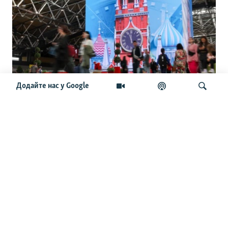
Додайте нас у Google
Больові точки Росії: тіньовий флот,
банки, крипта, ВПК. По чому б'є новий
пакет санкцій Євросоюзу
Шукати
ОСТАННІ НОВИНИ
23:47
Папа Римський закликав припинити війну Росії проти
України