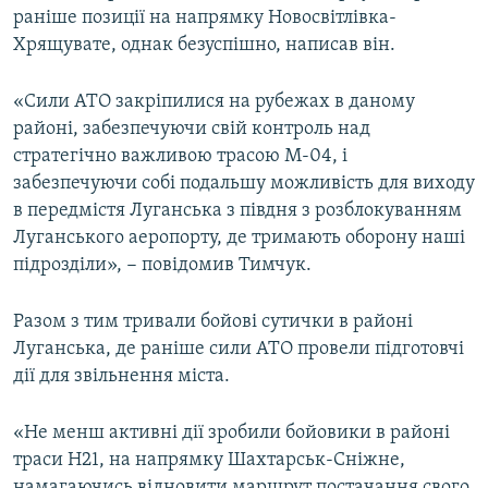
раніше позиції на напрямку Новосвітлівка-
Усі сайти RFE/RL
Хрящувате, однак безуспішно, написав він.
«Сили АТО закріпилися на рубежах в даному
районі, забезпечуючи свій контроль над
стратегічно важливою трасою М-04, і
забезпечуючи собі подальшу можливість для виходу
в передмістя Луганська з півдня з розблокуванням
Луганського аеропорту, де тримають оборону наші
підрозділи», − повідомив Тимчук.
Разом з тим тривали бойові сутички в районі
Луганська, де раніше сили АТО провели підготовчі
дії для звільнення міста.
«Не менш активні дії зробили бойовики в районі
траси Н21, на напрямку Шахтарськ-Сніжне,
намагаючись відновити маршрут постачання свого