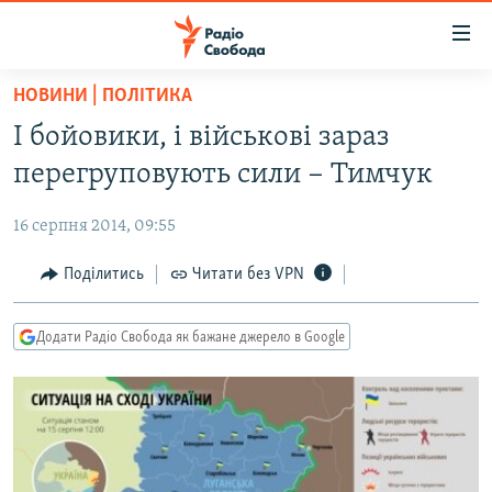
Доступність
посилання
Перейти
НОВИНИ | ПОЛІТИКА
до
РАДІО СВОБОДА – 70 РОКІВ
І бойовики, і військові зараз
основного
ВСЕ ЗА ДОБУ
матеріалу
перегруповують сили − Тимчук
СТАТТІ
Перейти
до
16 серпня 2014, 09:55
ВІЙНА
ПОЛІТИКА
основної
РОСІЙСЬКА «ФІЛЬТРАЦІЯ»
Поділитись
Читати без VPN
ЕКОНОМІКА
навігації
Перейти
ДОНБАС.РЕАЛІЇ
СУСПІЛЬСТВО
до
Додати Радіо Свобода як бажане джерело в Google
КРИМ.РЕАЛІЇ
КУЛЬТУРА
пошуку
ТИ ЯК?
СПОРТ
СХЕМИ
УКРАЇНА
КИТАЙ.ВИКЛИКИ
СВІТ