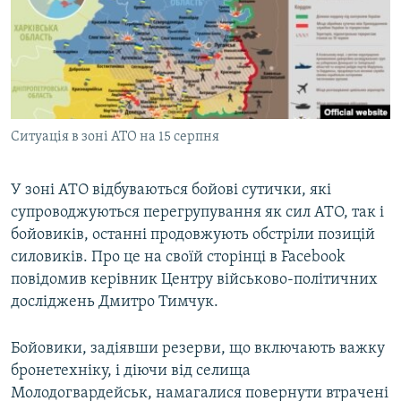
МУЛЬТИМЕДІА
ФОТО
СПЕЦПРОЄКТИ
ПОДКАСТИ
Ситуація в зоні АТО на 15 серпня
КРИМ РЕАЛІЇ
РУС
У зоні АТО відбуваються бойові сутички, які
супроводжуються перегрупування як сил АТО, так і
УКР
бойовиків, останні продовжують обстріли позицій
КТАТ
силовиків. Про це на своїй сторінці в Facebook
повідомив керівник Центру військово-політичних
ДОЛУЧАЙСЯ!
досліджень Дмитро Тимчук.
Бойовики, задіявши резерви, що включають важку
бронетехніку, і діючи від селища
Молодогвардейськ, намагалися повернути втрачені