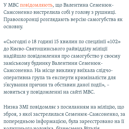
У МВС
повідомляють
, що Валентина Семенюк-
Усі сайти RFE/RL
Самсоненко вистрелила собі у голову з рушниці.
Правоохоронці розглядають версію самогубства як
основну.
«Сьогодні о 18 годині 15 хвилин по спецлінії «102»
до Києво-Святошинського райвідділу міліції
надійшло повідомлення про самогубство у своєму
заміському будинку Валентини Семенюк-
Самсоненко. На місце виклику виїхала слідчо-
оперативна група та експерти криміналісти для
з’ясування причин та обставин даної події», –
мовиться у повідомленні на сайті МВС.
Низка ЗМІ повідомляє з посиланням на міліцію, що
зброя, з якої застрелилася Семенюк-Самсоненко, за
попередньою інформацією, була зареєстровано на її
колишнього чоловіка, бізнесмена Віталія