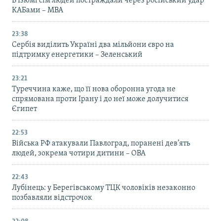
В Ізюмі сім людей постраждали через російський удар
КАБами – МВА
23:38
Сербія виділить Україні два мільйони євро на
підтримку енергетики – Зеленський
23:21
Туреччина каже, що її нова оборонна угода не
спрямована проти Ірану і до неї може долучитися
Єгипет
22:53
Війська РФ атакували Павлоград, поранені дев’ять
людей, зокрема чотири дитини – ОВА
22:43
Лубінець: у Берегівському ТЦК чоловіків незаконно
позбавляли відстрочок