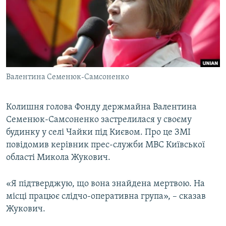
МУЛЬТИМЕДІА
ФОТО
СПЕЦПРОЄКТИ
ПОДКАСТИ
Валентина Семенюк-Самсоненко
КРИМ РЕАЛІЇ
РУС
Колишня голова Фонду держмайна Валентина
Семенюк-Самсоненко застрелилася у своєму
УКР
будинку у селі Чайки під Києвом. Про це ЗМІ
КТАТ
повідомив керівник прес-служби МВС Київської
області Микола Жукович.
ДОЛУЧАЙСЯ!
«Я підтверджую, що вона знайдена мертвою. На
місці працює слідчо-оперативна група», – сказав
Жукович.