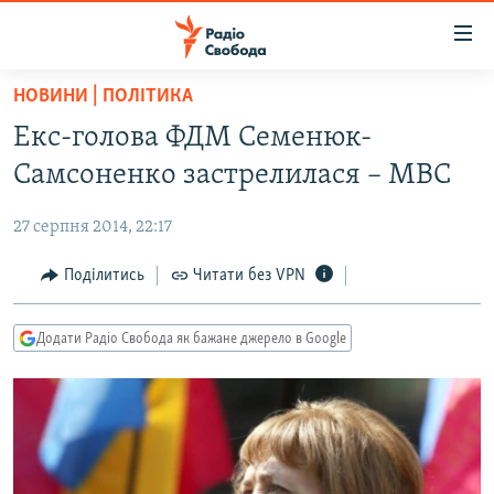
Доступність
посилання
Перейти
НОВИНИ | ПОЛІТИКА
до
РАДІО СВОБОДА – 70 РОКІВ
Екс-голова ФДМ Семенюк-
основного
ВСЕ ЗА ДОБУ
матеріалу
Самсоненко застрелилася – МВС
СТАТТІ
Перейти
до
27 серпня 2014, 22:17
ВІЙНА
ПОЛІТИКА
основної
РОСІЙСЬКА «ФІЛЬТРАЦІЯ»
Поділитись
Читати без VPN
ЕКОНОМІКА
навігації
Перейти
ДОНБАС.РЕАЛІЇ
СУСПІЛЬСТВО
до
Додати Радіо Свобода як бажане джерело в Google
КРИМ.РЕАЛІЇ
КУЛЬТУРА
пошуку
ТИ ЯК?
СПОРТ
СХЕМИ
УКРАЇНА
КИТАЙ.ВИКЛИКИ
СВІТ