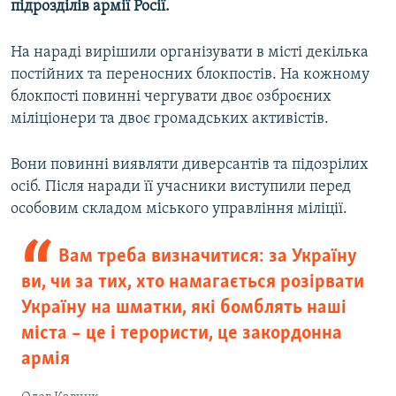
підрозділів армії Росії.
Усі сайти RFE/RL
На нараді вирішили організувати в місті декілька
постійних та переносних блокпостів. На кожному
блокпості повинні чергувати двоє озброєних
міліціонери та двоє громадських активістів.
Вони повинні виявляти диверсантів та підозрілих
осіб. Після наради її учасники виступили перед
особовим складом міського управління міліції.
Вам треба визначитися: за Україну
ви, чи за тих, хто намагається розірвати
Україну на шматки, які бомблять наші
міста – це і терористи, це закордонна
армія