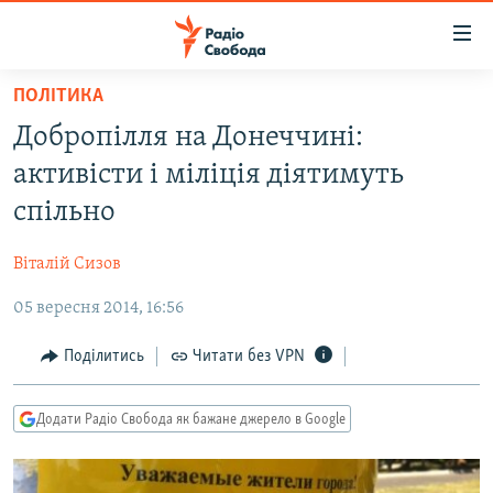
Доступність
посилання
Перейти
ПОЛІТИКА
до
РАДІО СВОБОДА – 70 РОКІВ
Добропілля на Донеччині:
основного
ВСЕ ЗА ДОБУ
матеріалу
активісти і міліція діятимуть
СТАТТІ
Перейти
спільно
до
ВІЙНА
ПОЛІТИКА
основної
Віталій Сизов
РОСІЙСЬКА «ФІЛЬТРАЦІЯ»
ЕКОНОМІКА
навігації
Перейти
05 вересня 2014, 16:56
ДОНБАС.РЕАЛІЇ
СУСПІЛЬСТВО
до
КРИМ.РЕАЛІЇ
КУЛЬТУРА
Поділитись
Читати без VPN
пошуку
ТИ ЯК?
СПОРТ
Додати Радіо Свобода як бажане джерело в Google
СХЕМИ
УКРАЇНА
КИТАЙ.ВИКЛИКИ
СВІТ