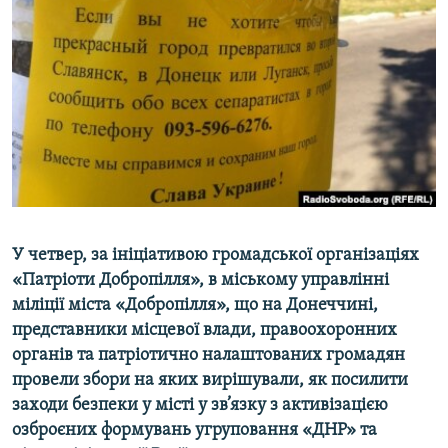
МУЛЬТИМЕДІА
ФОТО
СПЕЦПРОЄКТИ
ПОДКАСТИ
КРИМ РЕАЛІЇ
РУС
УКР
У четвер, за ініціативою громадської організаціях
КТАТ
«Патріоти Добропілля», в міському управлінні
міліції міста «Добропілля», що на Донеччині,
представники місцевої влади, правоохоронних
ДОЛУЧАЙСЯ!
органів та патріотично налаштованих громадян
провели збори на яких вирішували, як посилити
заходи безпеки у місті у зв’язку з активізацією
озброєних формувань угруповання «ДНР» та