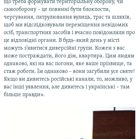
що треба формувати територіальну оборону, чи
самооборону – це повинні бути блокпости,
чергування, патрулювання вулиць, трас та шляхів,
щоб ми відслідковували переміщення невідомих
осіб, транспортних засобів і вчасно повідомляли про
це відповідні органи. В будь-який день у місті
можуть з’явитися диверсійні групи. Кожен з вас
може постраждати, його дім, квартира. Цим людям
однаково, які на вас погони, яке ваше прізвище, та
стаж роботи. Їм однаково – вони загубили усе святе!
Якщо ви дивитесь російські канали, то, можливо, у
вас інші уявлення, але дивитесь і українські – там
більше правди».