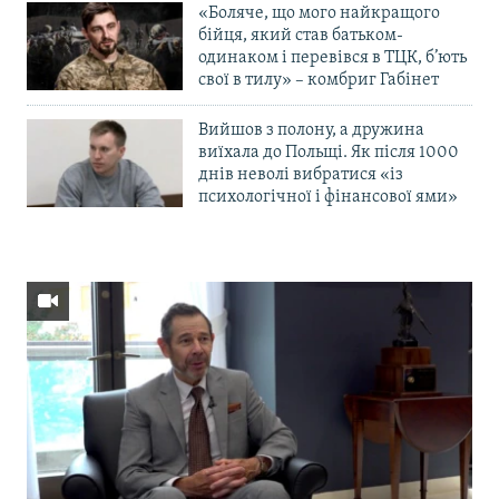
«Боляче, що мого найкращого
бійця, який став батьком-
одинаком і перевівся в ТЦК, б’ють
свої в тилу» – комбриг Габінет
Вийшов з полону, а дружина
виїхала до Польщі. Як після 1000
днів неволі вибратися «із
психологічної і фінансової ями»