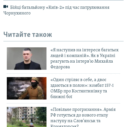
Бійці батальйону «Київ-2» під час патрулювання
Чорнухиного
Читайте також
«Я наступив на інтереси багатьох
людей і компаній». Як в Україні
реагують на інтерв’ю Михайла
Федорова
«Один стріляє в себе, а двоє
здаються в полон»: комбат 157-ї
ОМБр про Костянтинівку та
ближні бої
«Повільне прогризання». Армія
РФ готується до нового етапу
наступу на Слов’янськ та
Краматорськ?