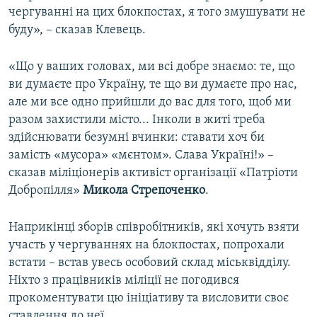
чергуванні на цих блокпостах, я того змушувати не
буду», – сказав Клевець.
«Що у ваших головах, ми всі добре знаємо: те, що
ви думаєте про Україну, те що ви думаєте про нас,
але ми все одно прийшли до вас для того, щоб ми
разом захистили місто... Інколи в житі треба
здійснювати безумні вчинки: ставати хоч би
замість «мусора» «мєнтом». Слава Україні!» –
сказав міліціонерів активіст організації «Патріоти
Добропілля»
Микола Стрепоченко
.
Наприкінці зборів співробітників, які хочуть взяти
участь у чергуваннях на блокпостах, попрохали
встати – встав увесь особовий склад міськвідділу.
Ніхто з працівників міліції не погодився
прокоментувати цю ініціативу та висловити своє
ставлення до неї.