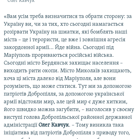
Олег Кавчук
«Вам усім треба визначитися та обрати сторону: за
Україну ви, чи за тих, хто сьогодні намагається
розірвати Україну на шматки, які бомблять наші
міста – це і терористи, це вже і зовнішня агресія
закордонної армії... Йде війна. Сьогодні під
Маріуполь прориваються російські війська.
Сьогодні місто Бердянськ захищає населення –
виходить рити окопи. Місто Миколаїв захищають,
хоча ці міста далеко від Маріуполя, але вони
розуміють, що може статися. Тут ми за допомогою
патріотів Добропілля, за допомогою української
армії відстояли мир, але цей мир є дуже хитким,
його швидко можна загубити, – наголосив у своєму
виступі голова Добропільської районної державної
адміністрації
Олег Кавчук
. – Тому виникла така
ініціатива від патріотів Добропілля з приводу того,