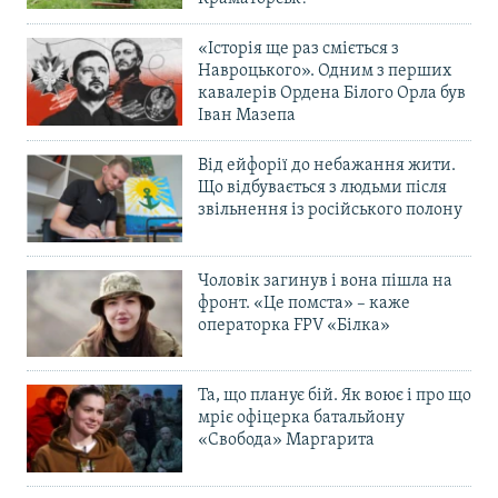
«Історія ще раз сміється з
Навроцького». Одним з перших
кавалерів Ордена Білого Орла був
Іван Мазепа
Від ейфорії до небажання жити.
Що відбувається з людьми після
звільнення із російського полону
Чоловік загинув і вона пішла на
фронт. «Це помста» – каже
операторка FPV «Білка»
Та, що планує бій. Як воює і про що
мріє офіцерка батальйону
«Свобода» Маргарита