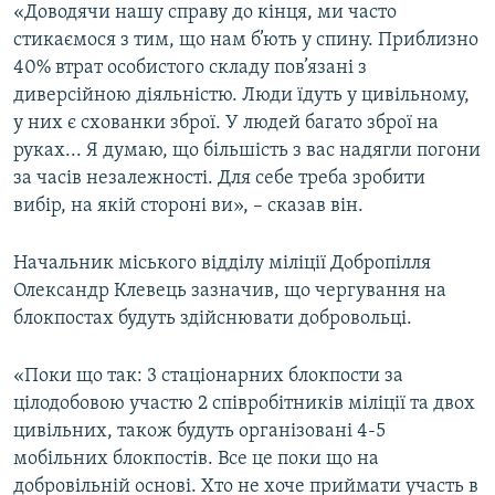
«Доводячи нашу справу до кінця, ми часто
стикаємося з тим, що нам б’ють у спину. Приблизно
40% втрат особистого складу пов’язані з
диверсійною діяльністю. Люди їдуть у цивільному,
у них є схованки зброї. У людей багато зброї на
руках... Я думаю, що більшість з вас надягли погони
за часів незалежності. Для себе треба зробити
вибір, на якій стороні ви», – сказав він.
Начальник міського відділу міліції Добропілля
Олександр Клевець зазначив, що чергування на
блокпостах будуть здійснювати добровольці.
«Поки що так: 3 стаціонарних блокпости за
цілодобовою участю 2 співробітників міліції та двох
цивільних, також будуть організовані 4-5
мобільних блокпостів. Все це поки що на
добровільній основі. Хто не хоче приймати участь в