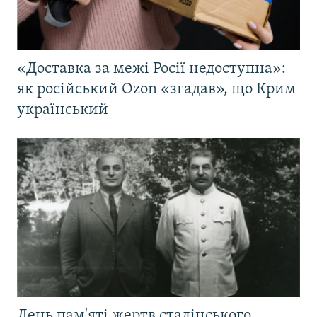
«Доставка за межі Росії недоступна»:
як російський Ozon «згадав», що Крим
український
День пам'яті жертв сталінського