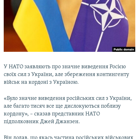
МУЛЬТИМЕДІА
ФОТО
СПЕЦПРОЄКТИ
ПОДКАСТИ
КРИМ РЕАЛІЇ
РУС
У НАТО заявляють про значне виведення Росією
своїх сил з України, але збереження контингенту
УКР
військ на кордоні з Україною.
КТАТ
«Було значне виведення російських сил з України,
ДОЛУЧАЙСЯ!
але багато тисяч все ще дислокуються поблизу
кордону», – сказав представник НАТО
підполковник Джей Джанзен.
Він додав, що якась частина російських військових