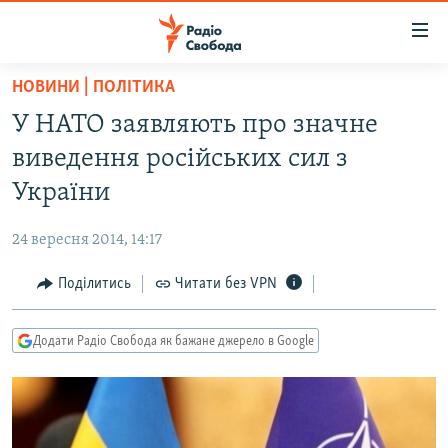
Доступність
посилання
Перейти
НОВИНИ | ПОЛІТИКА
до
РАДІО СВОБОДА – 70 РОКІВ
У НАТО заявляють про значне
основного
ВСЕ ЗА ДОБУ
матеріалу
виведення російських сил з
СТАТТІ
Перейти
України
до
ВІЙНА
ПОЛІТИКА
основної
24 вересня 2014, 14:17
РОСІЙСЬКА «ФІЛЬТРАЦІЯ»
ЕКОНОМІКА
навігації
Перейти
Поділитись
Читати без VPN
ДОНБАС.РЕАЛІЇ
СУСПІЛЬСТВО
до
КРИМ.РЕАЛІЇ
КУЛЬТУРА
пошуку
Додати Радіо Свобода як бажане джерело в Google
ТИ ЯК?
СПОРТ
СХЕМИ
УКРАЇНА
КИТАЙ.ВИКЛИКИ
СВІТ