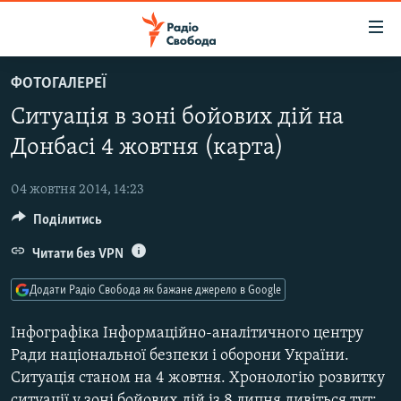
Доступність
посилання
Перейти
ФОТОГАЛЕРЕЇ
до
РАДІО СВОБОДА – 70 РОКІВ
Ситуація в зоні бойових дій на
основного
ВСЕ ЗА ДОБУ
матеріалу
Донбасі 4 жовтня (карта)
СТАТТІ
Перейти
до
04 жовтня 2014, 14:23
ВІЙНА
ПОЛІТИКА
основної
Поділитись
РОСІЙСЬКА «ФІЛЬТРАЦІЯ»
ЕКОНОМІКА
навігації
Перейти
Читати без VPN
ДОНБАС.РЕАЛІЇ
СУСПІЛЬСТВО
до
КРИМ.РЕАЛІЇ
КУЛЬТУРА
Додати Радіо Свобода як бажане джерело в Google
пошуку
ТИ ЯК?
СПОРТ
Інфографіка Інформаційно-аналітичного центру
СХЕМИ
УКРАЇНА
Ради національної безпеки і оборони України.
Ситуація станом на 4 жовтня. Хронологію розвитку
КИТАЙ.ВИКЛИКИ
СВІТ
ситуації у зоні бойових дій із 8 липня дивіться тут: