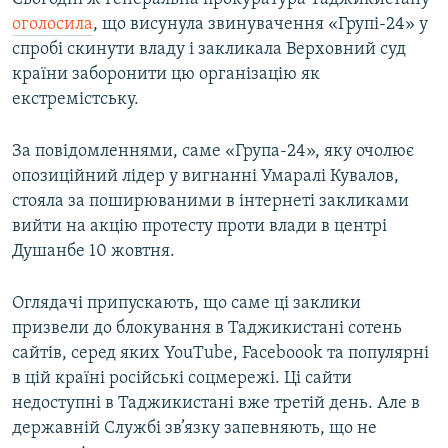
Усі сайти RFE/RL
оголосила
, що висунула звинувачення «Групі-24» у
спробі скинути владу і закликала Верховний суд
країни заборонити цю організацію як
екстремістську.
За повідомленнями, саме «Група-24», яку очолює
опозиційний лідер у вигнанні Умаралі Кувалов,
стояла за поширюваними в інтернеті закликами
вийти на акцію протесту проти влади в центрі
Душанбе 10 жовтня.
Оглядачі припускають, що саме ці заклики
призвели до блокування в Таджикистані сотень
сайтів, серед яких YouTube, Faceboook та популярні
в цій країні російські соцмережі. Ці сайти
недоступні в Таджикистані вже третій день. Але в
державній Службі зв’язку запевняють, що не