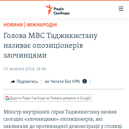
Доступність
посилання
Перейти
НОВИНИ | МІЖНАРОДНІ
до
РАДІО СВОБОДА – 70 РОКІВ
Голова МВС Таджикистану
основного
ВСЕ ЗА ДОБУ
матеріалу
називає опозиціонерів
СТАТТІ
Перейти
злочинцями
до
ВІЙНА
ПОЛІТИКА
основної
07 жовтня 2014, 18:46
РОСІЙСЬКА «ФІЛЬТРАЦІЯ»
ЕКОНОМІКА
навігації
Перейти
Поділитись
Читати без VPN
ДОНБАС.РЕАЛІЇ
СУСПІЛЬСТВО
до
КРИМ.РЕАЛІЇ
КУЛЬТУРА
пошуку
Додати Радіо Свобода як бажане джерело в Google
ТИ ЯК?
СПОРТ
Міністр внутрішніх справ Таджикистану назвав
СХЕМИ
УКРАЇНА
сьогодні «злочинцями» опозиціонерів, які
КИТАЙ.ВИКЛИКИ
СВІТ
закликали до противладної демонстрації у столиці