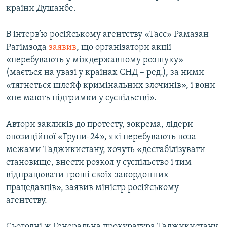
країни Душанбе.
МУЛЬТИМЕДІА
ФОТО
В інтерв’ю російському агентству «Тасс» Рамазан
СПЕЦПРОЄКТИ
Рагімзода
заявив
, що організатори акції
«перебувають у міждержавному розшуку»
ПОДКАСТИ
(мається на увазі у країнах СНД – ред.), за ними
«тягнеться шлейф кримінальних злочинів», і вони
КРИМ РЕАЛІЇ
«не мають підтримки у суспільстві».
РУС
УКР
Автори закликів до протесту, зокрема, лідери
опозиційної «Групи-24», які перебувають поза
КТАТ
межами Таджикистану, хочуть «дестабілізувати
становище, внести розкол у суспільство і тим
ДОЛУЧАЙСЯ!
відпрацювати гроші своїх закордонних
працедавців», заявив міністр російському
агентству.
Сьогодні ж Генеральна прокуратура Таджикистану