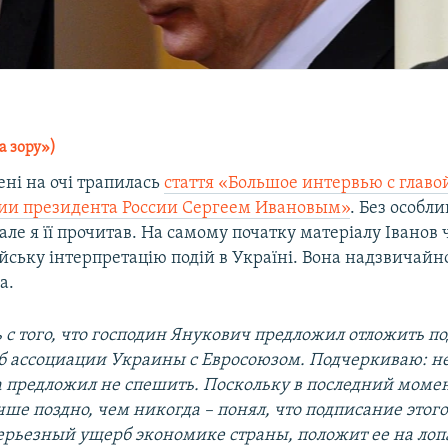
а зору»)
ні на очі трапилась
стаття «Большое интервью с главо
ии президента России Сергеем Ивановым»
. Без особли
але я її прочитав. На самому початку матеріалу Іванов 
йську інтерпретацію подій в Україні. Вона надзвичайн
а.
ь с того, что господин Янукович предложил отложить п
б ассоциации Украины с Евросоюзом. Подчеркиваю: не
а предложил не спешить. Поскольку в последний моме
чше поздно, чем никогда – понял, что подписание этог
серьезный ущерб экономике страны, положит ее на лоп