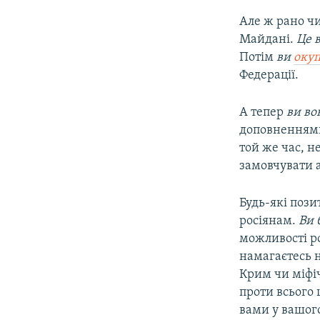
Але ж рано чи
Майдані.
Це 
Потім
ви
оку
Федерації.
А тепер
ви во
доповненнями 
той же час, н
замовчувати 
Будь-які пози
росіянам.
Ви 
можливості ро
намагаєтесь н
Крим чи міфі
проти всього 
вами у вашог