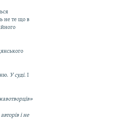
ться
ь не те що в
ційного
дянського
хню.
У суді
. І
ржавотворців»
авторів і не