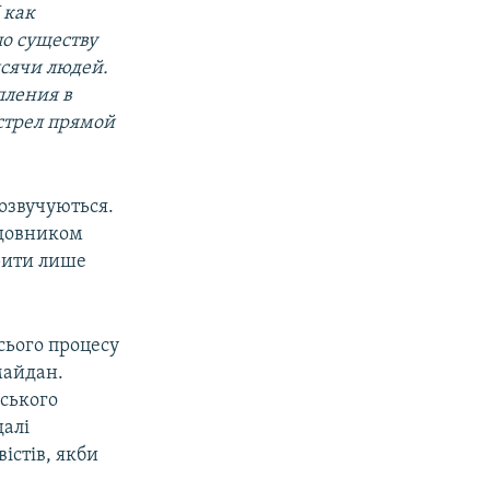
 как
по существу
ысячи людей.
пления в
стрел прямой
 озвучуються.
ідовником
рити лише
сього процесу
майдан.
ського
далі
істів, якби