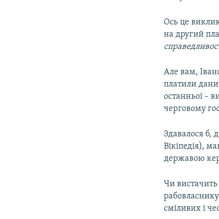
Ось це викли
на другий пл
справедливос
Але вам, Іван
платили данин
останньої – в
черговому го
Здавалося б, 
Вікіпедія), м
державою керу
Чи вистачить 
рабовласнику-
сміливих і ч