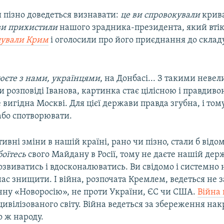
 пізно доведеться визнавати:
це ви спровокували
крива
ви прихистили
нашого зрадника-президента, який втік
пували Крим
і оголосили про його приєднання до складу
юєте з нами, українцями
, на Донбасі... З такими нев
розповіді Іванова, картинка стає цілісною і правдиво
е вигідна Москві. Для цієї держави правда згубна, і тому
або спотворювати.
тивні зміни в нашій країні, рано чи пізно, стали б від
боїтесь
свого Майдану в Росії, тому не даєте нашій дер
звиватись і вдосконалюватись. Ви свідомо і системно 
ас знищити. І війна, розпочата Кремлем, ведеться не з
чну «Новоросію», не проти України, ЄС чи США.
Війна 
цивілізованого світу. Війна ведеться за збереження на
о ж народу.