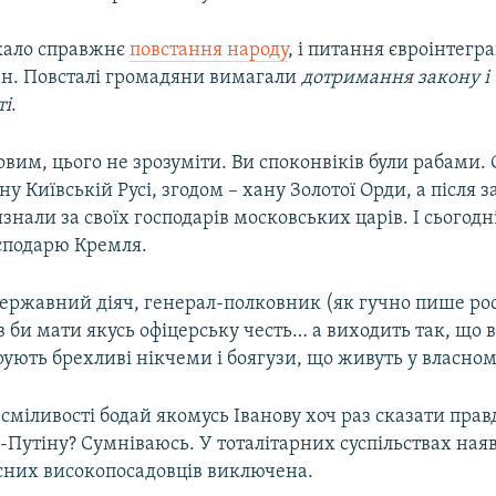
кало справжнє
повстання народу
, і питання євроінтегра
ан. Повсталі громадяни вимагали
дотримання закону і
ті
.
овим, цього не зрозуміти. Ви споконвіків були рабами.
у Київській Русі, згодом – хану Золотої Орди, а після 
изнали за своїх господарів московських царів. І сьогод
сподарю Кремля.
державний діяч, генерал-полковник (як гучно пише ро
ав би мати якусь офіцерську честь… а виходить так, що
ють брехливі нікчеми і боягузи, що живуть у власному 
сміливості бодай якомусь Іванову хоч раз сказати прав
Путіну? Сумніваюсь. У тоталітарних суспільствах наяв
есних високопосадовців виключена.