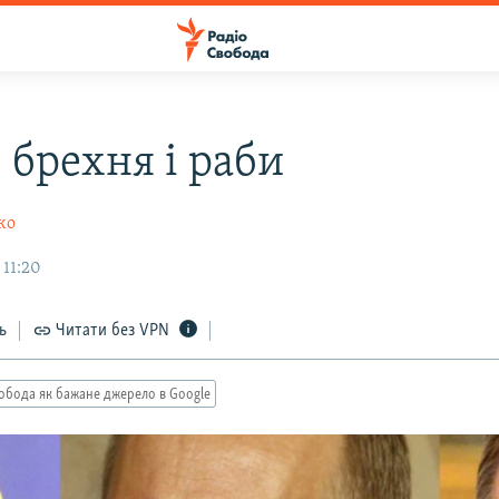
 брехня і раби
ко
 11:20
ь
Читати без VPN
обода як бажане джерело в Google