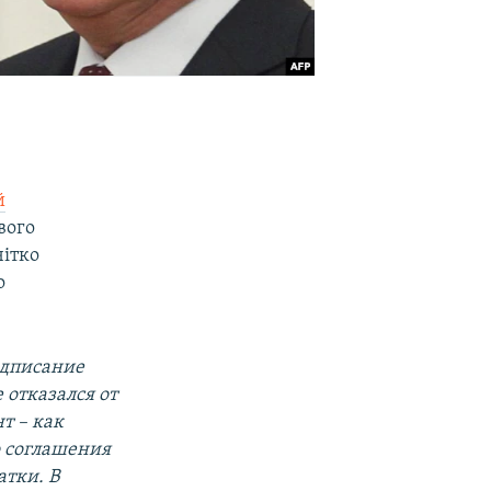
й
вого
чітко
о
одписание
 отказался от
нт
–
как
о соглашения
атки. В