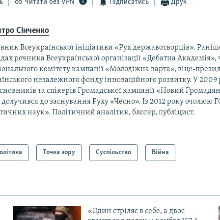
ь
Читати без VPN
Підписатись
Друк
тро Сінченко
івник Всеукраїнської ініціативи «Рух державотворців». Рані
дах речника Всеукраїнської організації «Дебатна Академія»,
іонального комітету кампанії «Молодіжна варта», віце-прези
їнського незалежного фонду інноваційного розвитку. У 2009 
асновників та спікерів Громадської кампанії «Новий Громадян
 долучився до заснування Руху «Чесно». Із 2012 року очолюю 
тичних наук». Політичний аналітик, блогер, публіцист.
олітика
Точка зору
Суспільство
Війна
«Один стріляє в себе, а двоє