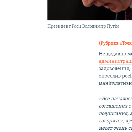
Президент Росії Володимир Путін
(Рубрика «Точк
Нещодавно ме
администрац
задоволення, 
окреслив росі
маніпулятивн
«Все началос
соглашения о
подписания, 
говорится, лу
несет очень 