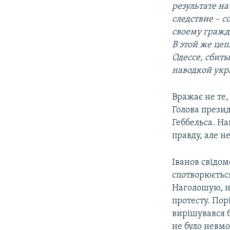
результате н
следствие – с
своему гражд
В этой же це
Одессе, сбит
наводкой укр
Вражає не те,
Голова прези
Геббельса. Н
правду, але не
Іванов свідом
спотворюєтьс
Наголошую, н
протесту. Пор
вирішувався б
не було невмо