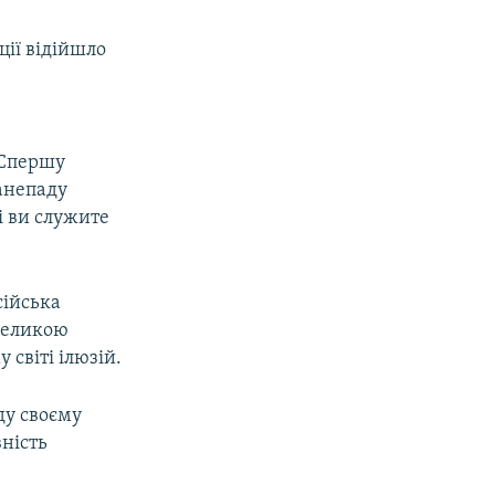
ції відійшло
 Спершу
занепаду
ні ви служите
сійська
 великою
світі ілюзій.
ду своєму
ність