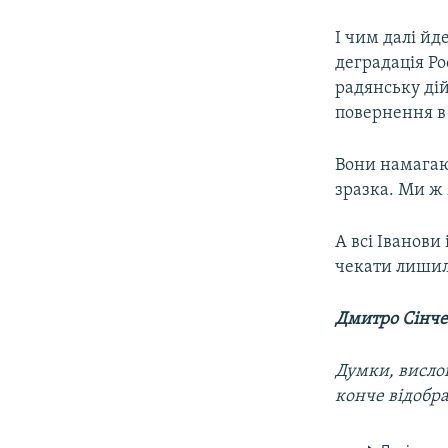
І чим далі йд
деградація Ро
радянську дій
повернення в
Вони намагаю
зразка. Ми ж
А всі Іванови
чекати лишил
Дмитро Сінч
Думки, вислов
конче відобр