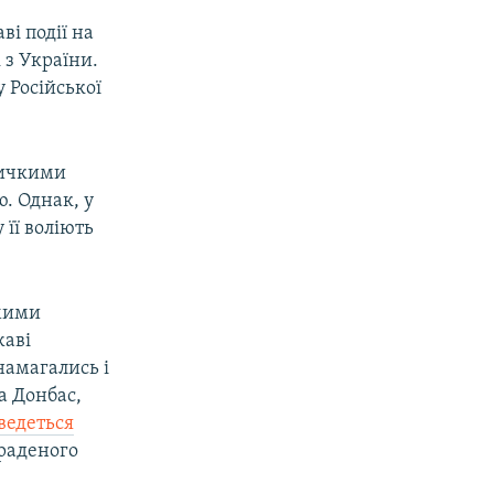
ві події на
 з України.
 Російської
еличкими
ю. Однак, у
 її воліють
омими
жаві
намагались і
а Донбас,
ведеться
краденого