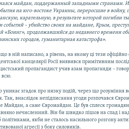
ачался майдан, поддержанный западными странами. И
обытия на юго-востоке Украины, переросшие в войну, 
анскую, карательную, в результате которой погибли т
пи событий
–
убийство своих на майдане, Крым, престу
ый «Боинг», продолжавшийся до недавнего времени об
аинских городов, гуманитарная катастрофа».
 що в ній написано, а рівень, на якому ці тези офіційно
дентської канцелярії Росії виявився примітивним посл
ацистський пропагандист учив азам пропаганди – гово
 всю.
о уникає згадок про низку подій, через що розуміння в
я. Так, внаслідок непідписання угоди розпочався Євро
е Майдан, а саме Євромайдан. Це був сплеск громадян
івняно нечисленний. Він би швидко пішов на спад і на
 політиками, якби не сталось насильного розгону актив
тивованої агресії з боку силовиків.