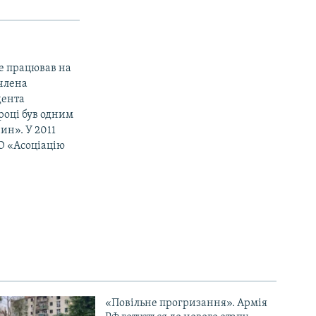
ше працював на
 члена
дента
році був одним
ин». У 2011
ГО «Асоціацію
«Повільне прогризання». Армія