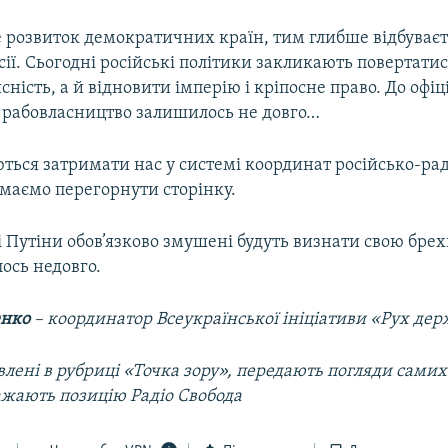
е розвиток демократичних країн, тим глибше відбуває
сії. Сьогодні російські політики закликають повертатис
сність, а й відновити імперію і кріпосне право. До офі
 рабовласництво залишилось не довго…
ться затримати нас у системі координат російсько-ра
 маємо перегорнути сторінку.
 і Путіни обов’язково змушені будуть визнати свою бре
ось недовго.
енко
– координатор Всеукраїнської ініціативи «Рух де
лені в рубриці «Точка зору», передають погляди самих 
ажають позицію Радіо Свобода