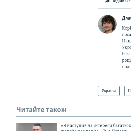
Поділитис
Дми
Кер
поса
Нац
Укра
із з
році
полі
Україна
П
Читайте також
«Я наступив на інтереси багатьох