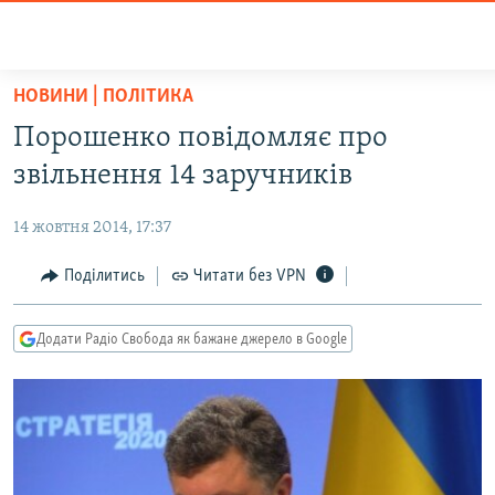
Доступність
посилання
Перейти
НОВИНИ | ПОЛІТИКА
до
РАДІО СВОБОДА – 70 РОКІВ
Порошенко повідомляє про
основного
ВСЕ ЗА ДОБУ
матеріалу
звільнення 14 заручників
СТАТТІ
Перейти
до
14 жовтня 2014, 17:37
ВІЙНА
ПОЛІТИКА
основної
РОСІЙСЬКА «ФІЛЬТРАЦІЯ»
Поділитись
Читати без VPN
ЕКОНОМІКА
навігації
Перейти
ДОНБАС.РЕАЛІЇ
СУСПІЛЬСТВО
до
Додати Радіо Свобода як бажане джерело в Google
КРИМ.РЕАЛІЇ
КУЛЬТУРА
пошуку
ТИ ЯК?
СПОРТ
СХЕМИ
УКРАЇНА
КИТАЙ.ВИКЛИКИ
СВІТ