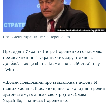
МУЛЬТИМЕДІА
ФОТО
СПЕЦПРОЄКТИ
ПОДКАСТИ
Президент України Петро Порошенко
КРИМ РЕАЛІЇ
РУС
Президент України Петро Порошенко повідомляє
про звільнення 14 українських заручників на
УКР
Донбасі. Про це він повідомив на своїй сторінці у
КТАТ
Twitter.
ДОЛУЧАЙСЯ!
«Щойно повідомили про звільнення з полону 14
наших хлопців. Щасливий, що чотирнадцять родин
зустрічатимуть днями своїх рідних. Слава
Україні!», – написав Порошенко.