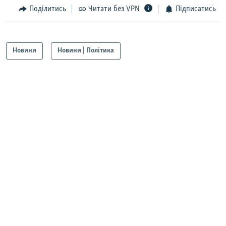
Поділитись
Читати без VPN
Підписатись
Новини
Новини | Політика
Читайте також
Додайте нас у Google