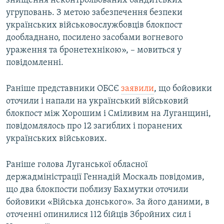
знищення неконтрольованих бандитських
Усі сайти RFE/RL
угруповань. З метою забезпечення безпеки
українських військовослужбовців блокпост
дообладнано, посилено засобами вогневого
ураження та бронетехнікою», – мовиться у
повідомленні.
Раніше представники ОБСЄ
заявили
, що бойовики
оточили і напали на український військовий
блокпост між Хорошим і Сміливим на Луганщині,
повідомлялось про 12 загиблих і поранених
українських військових.
Раніше голова Луганської обласної
держадміністрації Геннадій Москаль повідомив,
що два блокпости поблизу Бахмутки оточили
бойовики «Війська донського». За його даними, в
оточенні опинилися 112 бійців Збройних сил і