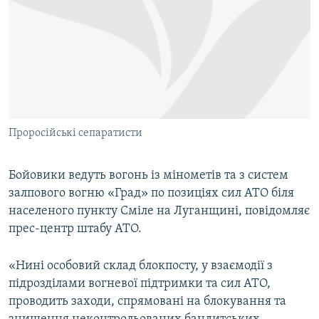
МУЛЬТИМЕДІА
ФОТО
СПЕЦПРОЄКТИ
ПОДКАСТИ
КРИМ РЕАЛІЇ
Проросійські сепаратисти
РУС
УКР
Бойовики ведуть вогонь із мінометів та з систем
залпового вогню «Град» по позиціях сил АТО біля
КТАТ
населеного пункту Сміле на Луганщині, повідомляє
прес-центр штабу АТО.
ДОЛУЧАЙСЯ!
«Нині особовий склад блокпосту, у взаємодії з
підрозділами вогневої підтримки та сил АТО,
проводить заходи, спрямовані на блокування та