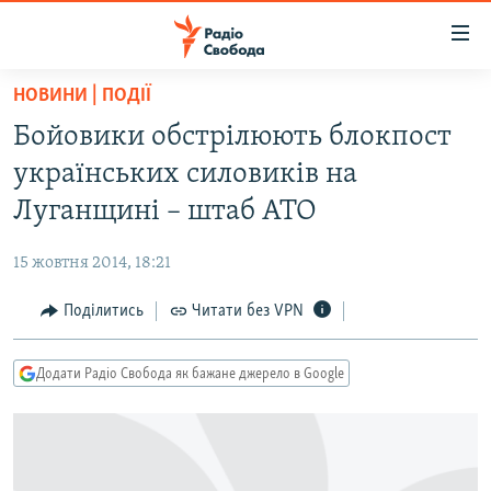
Доступність
посилання
Перейти
НОВИНИ | ПОДІЇ
до
РАДІО СВОБОДА – 70 РОКІВ
Бойовики обстрілюють блокпост
основного
ВСЕ ЗА ДОБУ
матеріалу
українських силовиків на
СТАТТІ
Перейти
Луганщині – штаб АТО
до
ВІЙНА
ПОЛІТИКА
основної
15 жовтня 2014, 18:21
РОСІЙСЬКА «ФІЛЬТРАЦІЯ»
ЕКОНОМІКА
навігації
Перейти
Поділитись
Читати без VPN
ДОНБАС.РЕАЛІЇ
СУСПІЛЬСТВО
до
КРИМ.РЕАЛІЇ
КУЛЬТУРА
пошуку
Додати Радіо Свобода як бажане джерело в Google
ТИ ЯК?
СПОРТ
СХЕМИ
УКРАЇНА
КИТАЙ.ВИКЛИКИ
СВІТ