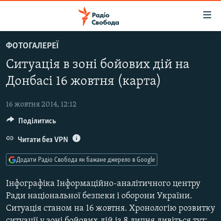
Доступність
посилання
Перейти
ФОТОГАЛЕРЕЇ
до
РАДІО СВОБОДА – 70 РОКІВ
Ситуація в зоні бойових дій на
основного
ВСЕ ЗА ДОБУ
матеріалу
Донбасі 16 жовтня (карта)
СТАТТІ
Перейти
до
16 жовтня 2014, 12:12
ВІЙНА
ПОЛІТИКА
основної
Поділитись
РОСІЙСЬКА «ФІЛЬТРАЦІЯ»
ЕКОНОМІКА
навігації
Перейти
Читати без VPN
ДОНБАС.РЕАЛІЇ
СУСПІЛЬСТВО
до
КРИМ.РЕАЛІЇ
КУЛЬТУРА
Додати Радіо Свобода як бажане джерело в Google
пошуку
ТИ ЯК?
СПОРТ
Інфографіка Інформаційно-аналітичного центру
СХЕМИ
УКРАЇНА
Ради національної безпеки і оборони України.
Ситуація станом на 16 жовтня. Хронологію розвитку
КИТАЙ.ВИКЛИКИ
СВІТ
ситуації у зоні бойових дій із 8 липня дивіться тут: