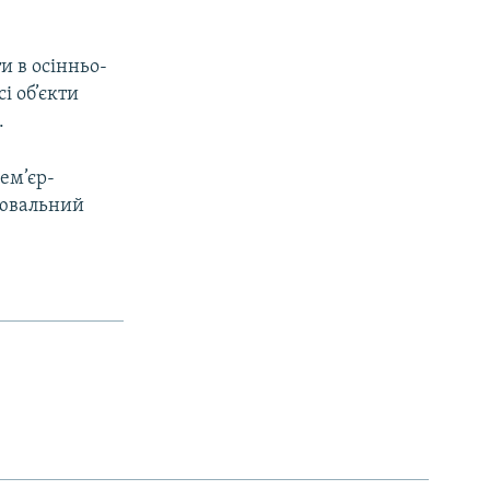
и в осінньо-
і об’єкти
.
ем’єр-
лювальний