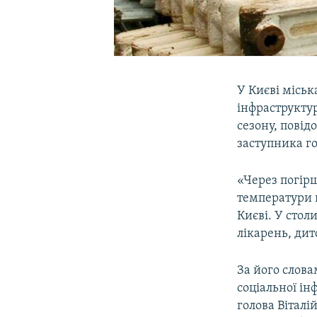
У Києві міськ
інфраструкту
сезону, повід
заступника г
«Через погір
температури 
Києві. У сто
лікарень, дит
За його слов
соціальної і
голова Віталі