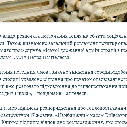
а влада розпочала постачання тепла на об’єкти соціальн
ри. Також визначено загальний регламент початку оп
омляє прес-служба міської державної адміністрації з 
олови КМДА Петра Пантелеєва.
шення погодних умов і значне зниження середньодобо
в столиці ухвалено рішення про початок опалювального
лиці вже розпочато підключення до теплопостачання п
садків і шкіл», – повідомив Пантелеєв.
ами, мер підписав розпорядження про теплопостачання 
нфраструктури 17 жовтня. «Найближчим часом Київськи
й Кличко підпише відповідне розпорядження, яке стосу