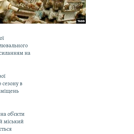
ої
алювального
посиланням на
вої
 сезону в
риміщень
на об’єкти
й міський
ється