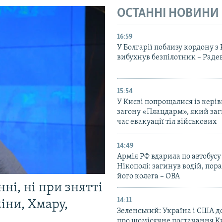
ОСТАННІ НОВИНИ
16:59
У Болгарії поблизу кордону з
вибухнув безпілотник – Раде
15:54
У Києві попрощалися із кері
загону «Плацдарм», який заг
час евакуації тіл військових
14:49
Армія РФ вдарила по автобусу
Нікополі: загинув водій, по
його колега – ОВА
ні, ні при знятті
14:11
міни, Хмару,
Зеленський: Україна і США 
про щомісячне постачання К