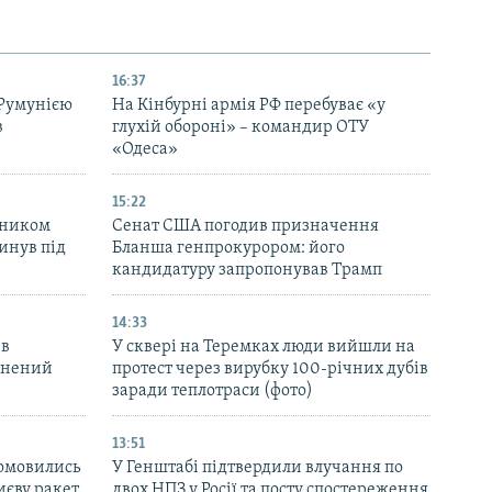
16:37
 Румунією
На Кінбурні армія РФ перебуває «у
в
глухій обороні» – командир ОТУ
«Одеса»
15:22
вником
Сенат США погодив призначення
инув під
Бланша генпрокурором: його
кандидатуру запропонував Трамп
14:33
 в
У сквері на Теремках люди вийшли на
ранений
протест через вирубку 100-річних дубів
заради теплотраси (фото)
13:51
домовились
У Генштабі підтвердили влучання по
иєву ракет
двох НПЗ у Росії та посту спостереження