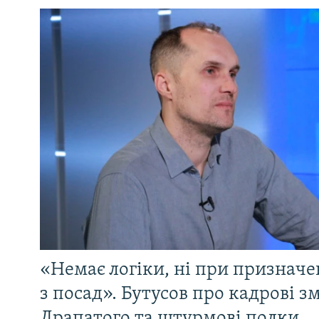
«Немає логіки, ні при призначен
з посад». Бутусов про кадрові з
Драпатого та штурмові полки