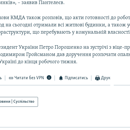
нків», – заявив Пантелеєв.
ови КМДА також розповів, що акти готовності до робот
д на сьогодні отримали всі житлові будинки, а також ус
фраструктури, що перебувають у комунальній власності
зидент України Петро Порошенко на зустрічі з віце-пр
лодимиром Гройсманом дав доручення розпочати опа
 Україні до кінця робочого тижня.
ь
Читати без VPN
Підписатись
Друк
овини | Суспільство