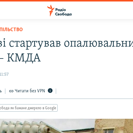
СПІЛЬСТВО
ві стартував опалювальн
 – КМДА
11:57
ь
Читати без VPN
обода як бажане джерело в Google