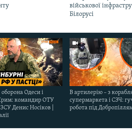
нту
військової інфрастр
Білорусі
 оборона Одеси і
В артилерію – з корабля
Крим: командир ОТУ
супермаркета і СЗЧ: гу
ЗСУ Денис Носіков |
робота під Добропілля
алії