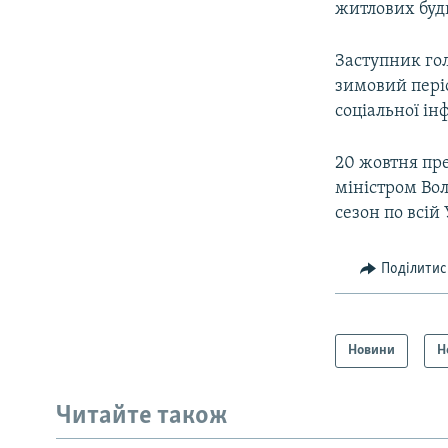
житлових буди
Заступник гол
зимовий періо
соціальної ін
20 жовтня пре
міністром Во
сезон по всій
Поділитис
Новини
Н
Читайте також