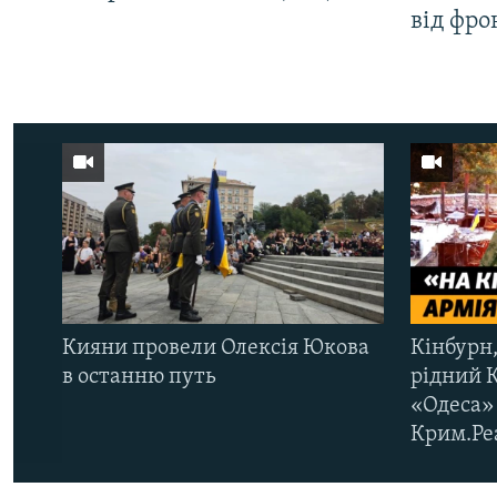
від фро
Кияни провели Олексія Юкова
Кінбурн,
в останню путь
рідний 
«Одеса» 
Крим.Ре