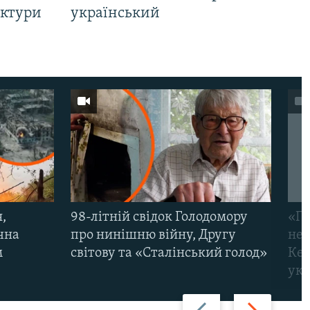
уктури
український
,
98-літній свідок Голодомору
«По
чна
про нинішню війну, Другу
неп
м
світову та «Сталінський голод»
Кер
укр
Назад
Вперед