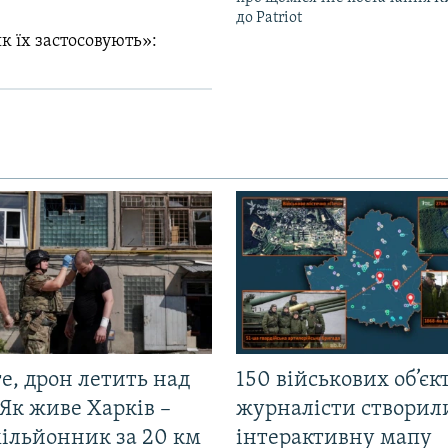
до Patriot
к їх застосовують»:
е, дрон летить над
150 військових об’єкт
Як живе Харків –
журналісти створил
мільйонник за 20 км
інтерактивну мапу