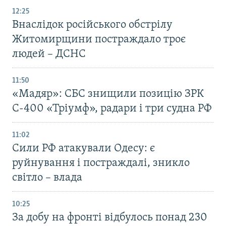
12:25
Внаслідок російського обстрілу
Житомирщини постраждало троє
людей – ДСНС
11:50
«Мадяр»: СБС знищили позицію ЗРК
С-400 «Тріумф», радари і три судна РФ
11:02
Сили РФ атакували Одесу: є
руйнування і постраждалі, зникло
світло – влада
10:25
За добу на фронті відбулось понад 230