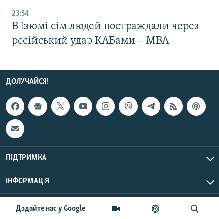
23:54
В Ізюмі сім людей постраждали через
російський удар КАБами – МВА
ДОЛУЧАЙСЯ!
ПІДТРИМКА
ІНФОРМАЦІЯ
UTC+3
© Радіо Свобода, 2026 | Усі права застережено.
Додайте нас у Google