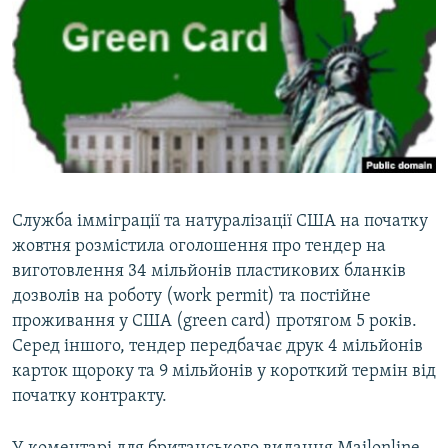
МУЛЬТИМЕДІА
ФОТО
СПЕЦПРОЄКТИ
ПОДКАСТИ
КРИМ РЕАЛІЇ
РУС
Cлужба імміграції та натуралізації США на початку
УКР
жовтня розмістила оголошення про тендер на
виготовлення 34 мільйонів пластикових бланків
КТАТ
дозволів на роботу (work permit) та постійне
проживання у США (green card) протягом 5 років.
ДОЛУЧАЙСЯ!
Серед іншого, тендер передбачає друк 4 мільйонів
карток щороку та 9 мільйонів у короткий термін від
початку контракту.