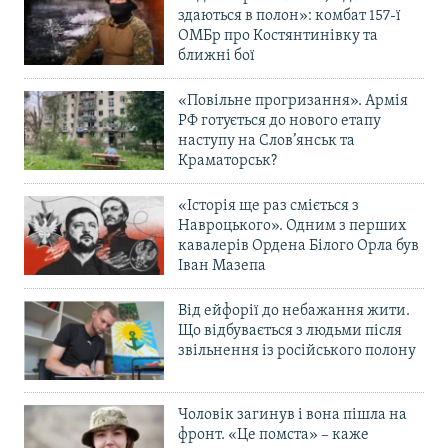
здаються в полон»: комбат 157-ї
ОМБр про Костянтинівку та
ближні бої
«Повільне прогризання». Армія
РФ готується до нового етапу
наступу на Слов’янськ та
Краматорськ?
«Історія ще раз сміється з
Навроцького». Одним з перших
кавалерів Ордена Білого Орла був
Іван Мазепа
Від ейфорії до небажання жити.
Що відбувається з людьми після
звільнення із російського полону
Чоловік загинув і вона пішла на
фронт. «Це помста» – каже