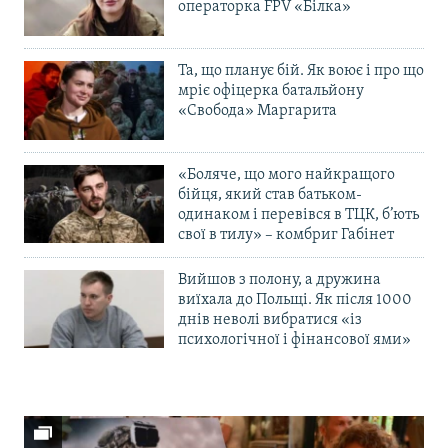
операторка FPV «Білка»
Та, що планує бій. Як воює і про що
мріє офіцерка батальйону
«Свобода» Маргарита
«Боляче, що мого найкращого
бійця, який став батьком-
одинаком і перевівся в ТЦК, б’ють
свої в тилу» – комбриг Габінет
Вийшов з полону, а дружина
виїхала до Польщі. Як після 1000
днів неволі вибратися «із
психологічної і фінансової ями»