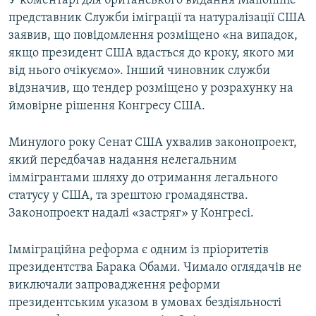
У коментарі для британського видання Mailonline
Усі сайти RFE/RL
представник Cлужби іміграції та натуралізації США
заявив, що повідомлення розміщено «на випадок,
якщо президент США вдасться до кроку, якого ми
від нього очікуємо». Інший чиновник служби
відзначив, що тендер розміщено у розрахунку на
ймовірне рішення Конгресу США.
Минулого року Сенат США ухвалив законопроект,
який передбачав надання нелегальним
іммігрантами шляху до отримання легального
статусу у США, та зрештою громадянства.
Законопроект надалі «застряг» у Конгресі.
Імміграційна реформа є одним із пріоритетів
президентства Барака Обами. Чимало оглядачів не
виключали запровадження реформи
президентським указом в умовах бездіяльності