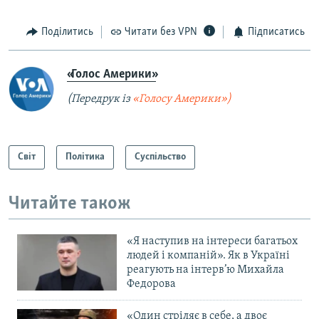
Поділитись
Читати без VPN
Підписатись
«Голос Америки»
(Передрук із
«Голосу Америки»)
Світ
Політика
Суспільство
Читайте також
«Я наступив на інтереси багатьох
людей і компаній». Як в Україні
реагують на інтерв’ю Михайла
Федорова
«Один стріляє в себе, а двоє