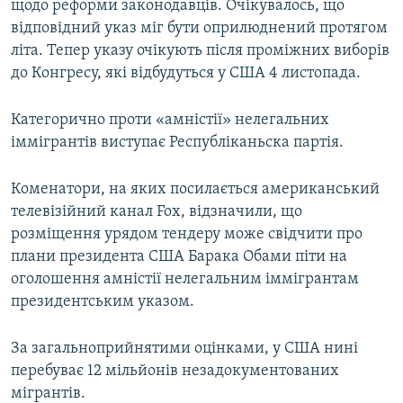
щодо реформи законодавців. Очікувалось, що
відповідний указ міг бути оприлюднений протягом
літа. Тепер указу очікують після проміжних виборів
до Конгресу, які відбудуться у США 4 листопада.
Категорично проти «амністії» нелегальних
іммігрантів виступає Республіканьска партія.
Коменатори, на яких посилається американський
телевізійний канал Fox, відзначили, що
розміщення урядом тендеру може свідчити про
плани президента США Барака Обами піти на
оголошення амністії нелегальним іммігрантам
президентським указом.
За загальноприйнятими оцінками, у США нині
перебуває 12 мільйонів незадокументованих
мігрантів.