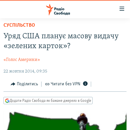
Доступність
посилання
Перейти
СУСПІЛЬСТВО
до
РАДІО СВОБОДА – 70 РОКІВ
Уряд США планує масову видачу
основного
ВСЕ ЗА ДОБУ
матеріалу
«зелених карток»?
СТАТТІ
Перейти
до
«Голос Америки»
ВІЙНА
ПОЛІТИКА
основної
22 жовтня 2014, 09:35
РОСІЙСЬКА «ФІЛЬТРАЦІЯ»
ЕКОНОМІКА
навігації
Перейти
ДОНБАС.РЕАЛІЇ
СУСПІЛЬСТВО
Поділитись
Читати без VPN
до
КРИМ.РЕАЛІЇ
КУЛЬТУРА
пошуку
Додати Радіо Свобода як бажане джерело в Google
ТИ ЯК?
СПОРТ
СХЕМИ
УКРАЇНА
КИТАЙ.ВИКЛИКИ
СВІТ