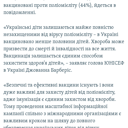
вакциновані проти поліомієліту (44%), йдеться в
Усі сайти RFE/RL
повідомленні.
«Українські діти залишаються майже повністю
незахищеними від вірусу поліомієліту – в Україні
вакциновано менше половини дітей. Хвороба може
призвести до смерті й інвалідності на все життя.
Вакцинація залишається єдиним способом
захистити здоров’я дітей», – заявляє голова ЮНІСЕФ
в Україні Джованна Барберіс.
«Безпечні та ефективні вакцини існують і вони
дуже важливі для захисту дітей від поліомієліту,
адже імунізація є єдиним захистом від хвороби.
Тому проведення масштабної інформаційної
кампанії спільно з міжнародними організаціями є
важливим кроком на шляху до повного