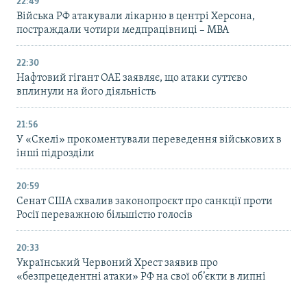
22:49
Війська РФ атакували лікарню в центрі Херсона,
постраждали чотири медпрацівниці – МВА
22:30
Нафтовий гігант ОАЕ заявляє, що атаки суттєво
вплинули на його діяльність
21:56
У «Скелі» прокоментували переведення військових в
інші підрозділи
20:59
Cенат США схвалив законопроєкт про санкції проти
Росії переважною більшістю голосів
20:33
Український Червоний Хрест заявив про
«безпрецедентні атаки» РФ на свої об’єкти в липні