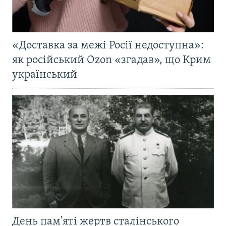
«Доставка за межі Росії недоступна»:
як російський Ozon «згадав», що Крим
український
День пам'яті жертв сталінського