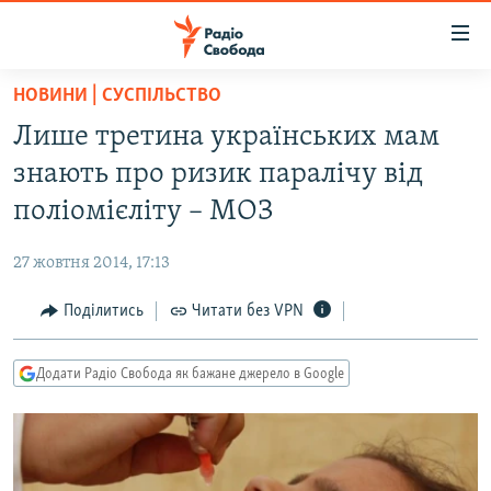
Доступність
посилання
Перейти
НОВИНИ | СУСПІЛЬСТВО
до
РАДІО СВОБОДА – 70 РОКІВ
Лише третина українських мам
основного
ВСЕ ЗА ДОБУ
матеріалу
знають про ризик паралічу від
СТАТТІ
Перейти
поліомієліту – МОЗ
до
ВІЙНА
ПОЛІТИКА
основної
27 жовтня 2014, 17:13
РОСІЙСЬКА «ФІЛЬТРАЦІЯ»
ЕКОНОМІКА
навігації
Перейти
Поділитись
Читати без VPN
ДОНБАС.РЕАЛІЇ
СУСПІЛЬСТВО
до
КРИМ.РЕАЛІЇ
КУЛЬТУРА
пошуку
Додати Радіо Свобода як бажане джерело в Google
ТИ ЯК?
СПОРТ
СХЕМИ
УКРАЇНА
КИТАЙ.ВИКЛИКИ
СВІТ