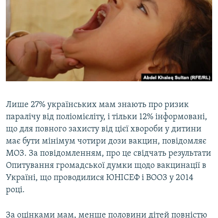
МУЛЬТИМЕДІА
ФОТО
СПЕЦПРОЄКТИ
ПОДКАСТИ
КРИМ РЕАЛІЇ
РУС
Лише 27% українських мам знають про ризик
паралічу від поліомієліту, і тільки 12% інформовані,
УКР
що для повного захисту від цієї хвороби у дитини
КТАТ
має бути мінімум чотири дози вакцин, повідомляє
МОЗ. За повідомленням, про це свідчать результати
ДОЛУЧАЙСЯ!
Опитування громадської думки щодо вакцинації в
Україні, що проводилися ЮНІСЕФ і ВООЗ у 2014
році.
За оцінками мам, менше половини дітей повністю