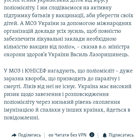
убезпечення українських діток від вірусу
поліомієліту. І ми сподіваємося на активну
підтримку батьків у вакцинації, аби уберегти своїх
дітей. А МОЗ України за допомогою міжнародних
організацій докладе усіх зусиль, щоб повністю
забезпечити лікувальні заклади необхідною
кількістю вакцин від поліо», – сказав в.о. міністра
охорони здоров’я України Василь Лазоришинець.
У МОЗ і ЮНІСЕФ нагадують, що поліомієліт – дуже
заразна хвороба, що призводить до паралічу і
смерті. Ліків від неї не існує. Україна має високий
ризик щодо завезення і розповсюдження
поліомієліту через низький рівень охоплення
імунізацією й спалахи у інших країнах, йдеться в
повідомленні.
Поділитись
Читати без VPN
Підписатись