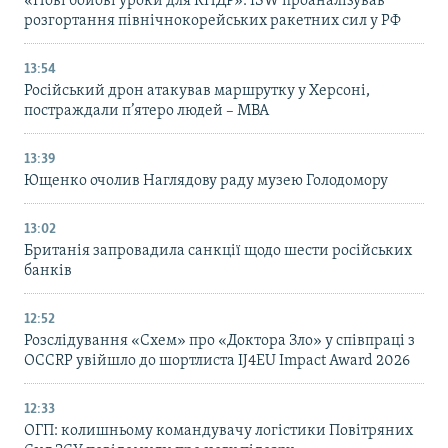
«Нові бойові уроки для КНДР»: ISW проаналізував
розгортання північнокорейських ракетних сил у РФ
13:54
Російський дрон атакував маршрутку у Херсоні,
постраждали п’ятеро людей – МВА
13:39
Ющенко очолив Наглядову раду музею Голодомору
13:02
Британія запровадила санкції щодо шести російських
банків
12:52
Розслідування «Схем» про «Доктора Зло» у співпраці з
OCCRP увійшло до шортлиста IJ4EU Impact Award 2026
12:33
ОГП: колишньому командувачу логістики Повітряних