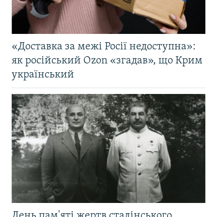
«Доставка за межі Росії недоступна»:
як російський Ozon «згадав», що Крим
український
День пам'яті жертв сталінського