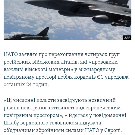
КИТАЙ.ВИКЛИКИ
МУЛЬТИМЕДІА
ФОТО
СПЕЦПРОЄКТИ
ПОДКАСТИ
НАТО заявляє про перехоплення чотирьох груп
російських військових літаків, які «проводили
КРИМ РЕАЛІЇ
важливі військові маневри» у міжнародному
РУС
повітряному просторі побіля кордонів ЄС упродовж
УКР
останніх 24 годин.
КТАТ
«Ці численні польоти засвідчують незвичний
рівень повітряної активності над європейським
ДОЛУЧАЙСЯ!
повітряним простором», – йдеться у повідомленні
Штабу верховного головнокомандувача
об’єднаними збройними силами НАТО у Європі.