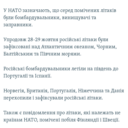
У НАТО зазначають, що серед помічених літаків
Усі сайти RFE/RL
були бомбардувальники, винищувачі та
заправники.
Упродовж 28-29 жовтня російські літаки були
зафіксовані над Атлантичним океаном, Чорним,
Балтійським та Півчним морями.
Російські бомбардувальники летіли на південь до
Португалії та Іспанії.
Норвегія, Британія, Португалія, Німеччина та Данія
перехопили і зафіксували російські літаки.
Також є повідомлення про літаки, які належать не
країнам НАТО, помічені побіля Фінляндії і Швеції.