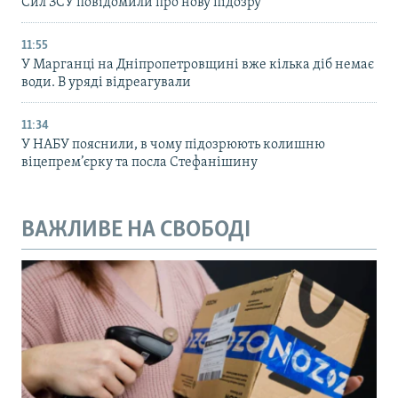
Сил ЗСУ повідомили про нову підозру
11:55
У Марганці на Дніпропетровщині вже кілька діб немає
води. В уряді відреагували
11:34
У НАБУ пояснили, в чому підозрюють колишню
віцепрем’єрку та посла Стефанішину
ВАЖЛИВЕ НА СВОБОДІ