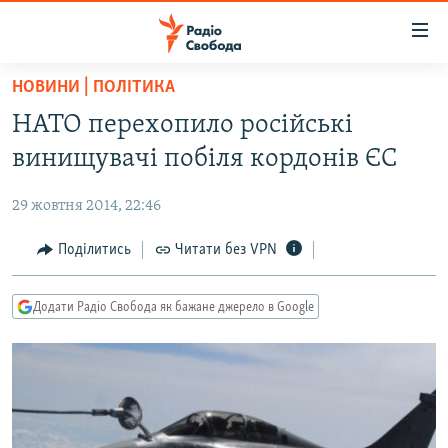
Доступність
посилання
Перейти
НОВИНИ | ПОЛІТИКА
до
РАДІО СВОБОДА – 70 РОКІВ
НАТО перехопило російські
основного
ВСЕ ЗА ДОБУ
матеріалу
винищувачі побіля кордонів ЄС
СТАТТІ
Перейти
до
29 жовтня 2014, 22:46
ВІЙНА
ПОЛІТИКА
основної
РОСІЙСЬКА «ФІЛЬТРАЦІЯ»
Поділитись
Читати без VPN
ЕКОНОМІКА
навігації
Перейти
ДОНБАС.РЕАЛІЇ
СУСПІЛЬСТВО
до
Додати Радіо Свобода як бажане джерело в Google
КРИМ.РЕАЛІЇ
КУЛЬТУРА
пошуку
ТИ ЯК?
СПОРТ
СХЕМИ
УКРАЇНА
ПРИАЗОВ’Я
СВІТ