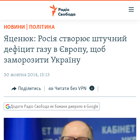
Доступність
посилання
Перейти
НОВИНИ | ПОЛІТИКА
до
РАДІО СВОБОДА – 70 РОКІВ
Яценюк: Росія створює штучний
основного
ВСЕ ЗА ДОБУ
матеріалу
дефіцит газу в Європу, щоб
СТАТТІ
Перейти
заморозити Україну
до
ВІЙНА
ПОЛІТИКА
основної
30 жовтня 2014, 15:13
РОСІЙСЬКА «ФІЛЬТРАЦІЯ»
ЕКОНОМІКА
навігації
Перейти
Поділитись
Читати без VPN
ДОНБАС.РЕАЛІЇ
СУСПІЛЬСТВО
до
КРИМ.РЕАЛІЇ
КУЛЬТУРА
пошуку
Додати Радіо Свобода як бажане джерело в Google
ТИ ЯК?
СПОРТ
СХЕМИ
УКРАЇНА
КИТАЙ.ВИКЛИКИ
СВІТ