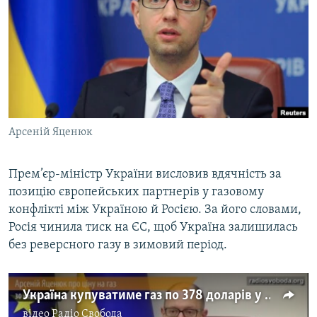
МУЛЬТИМЕДІА
ФОТО
СПЕЦПРОЄКТИ
ПОДКАСТИ
КРИМ РЕАЛІЇ
Арсеній Яценюк
РУС
УКР
Прем’єр-міністр України висловив вдячність за
позицію європейських партнерів у газовому
КТАТ
конфлікті між Україною й Росією. За його словами,
Росія чинила тиск на ЄС, щоб Україна залишилась
ДОЛУЧАЙСЯ!
без реверсного газу в зимовий період.
Україна купуватиме газ по 378 доларів у цьому кварталі - Яценюк
відео
Радіо Свобода