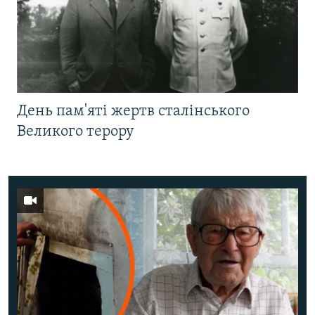
День пам'яті жертв сталінського
Великого терору