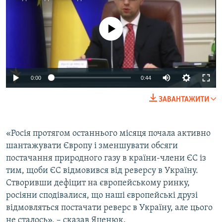
Усі сайти RFE/RL
No media source currently available
0:00
0:44
ЗАВАНТАЖИТИ
«Росія протягом останнього місяця почала активно
шантажувати Європу і зменшувати обсяги
постачання природного газу в країни-члени ЄС із
тим, щоби ЄС відмовився від реверсу в Україну.
Створивши дефіцит на європейському ринку,
росіяни сподівалися, що наші європейські друзі
відмовляться постачати реверс в Україну, але цього
не сталось», – сказав Яценюк.