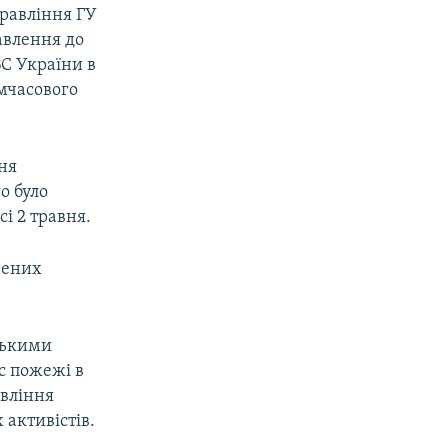
правління ГУ
авлення до
С України в
имчасового
ня
о було
і 2 травня.
чених
йськими
с пожежі в
авління
 активістів.