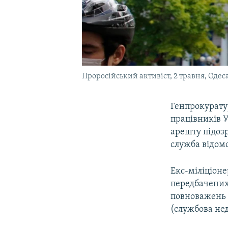
Проросійський активіст, 2 травня, Одес
Генпрокурату
працівників У
арешту підоз
служба відомс
Екс-міліціон
передбачених
повноважень 
(службова нед