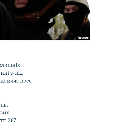
колишніх
нні з-під
ідомляє прес-
ів,
ових
ті 367