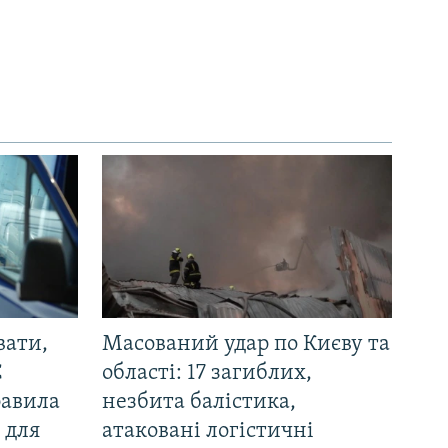
вати,
Масований удар по Києву та
С
області: 17 загиблих,
равила
незбита балістика,
 для
атаковані логістичні