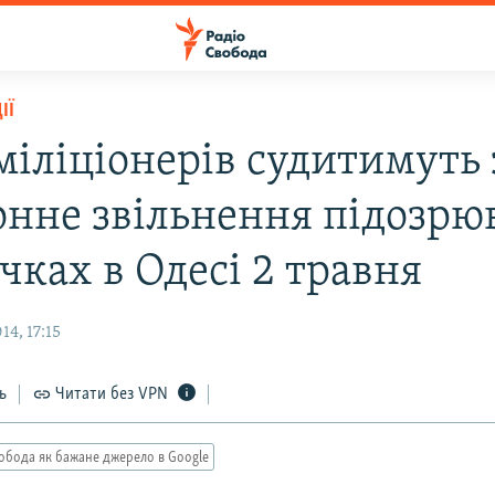
ІЇ
міліціонерів судитимуть 
онне звільнення підозрю
чках в Одесі 2 травня
4, 17:15
ь
Читати без VPN
обода як бажане джерело в Google