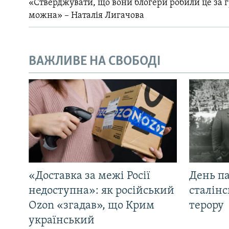
«Стверджувати, що вони блогери робили це за 
можна» – Наталія Лигачова
ВАЖЛИВЕ НА СВОБОДІ
«Доставка за межі Росії
День па
недоступна»: як російський
сталінс
Ozon «згадав», що Крим
терору
український