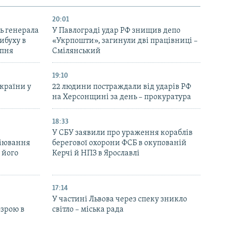
20:01
ь генерала
У Павлограді удар РФ знищив депо
ибуху в
«Укрпошти», загинули дві працівниці –
рпня
Смілянський
19:10
України у
22 людини постраждали від ударів РФ
на Херсонщині за день – прокуратура
18:33
У СБУ заявили про ураження кораблів
біювання
берегової охорони ФСБ в окупованій
 його
Керчі й НПЗ в Ярославлі
17:14
У частині Львова через спеку зникло
озрою в
світло – міська рада