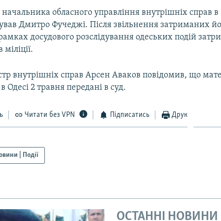
и начальника обласного управління внутрішніх справ в
нував Дмитро Фучеджі. Після звільнення затриманих йо
 рамках досудового розслідування одеських подій затр
 міліції.
стр внутрішніх справ Арсен Аваков повідомив, що мат
в Одесі 2 травня передані в суд.
ь
Читати без VPN
Підписатись
Друк
овини | Події
ОСТАННІ НОВИНИ