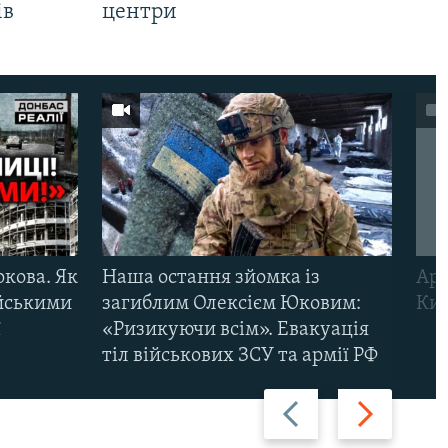
ів
центри
ркова. Як
Наша остання зйомка із
Арм
ійськими
загиблим Олексієм Юковим:
Киї
ї
«Ризикуючи всім». Евакуація
тіл військових ЗСУ та армії РФ
Назад
Вперед