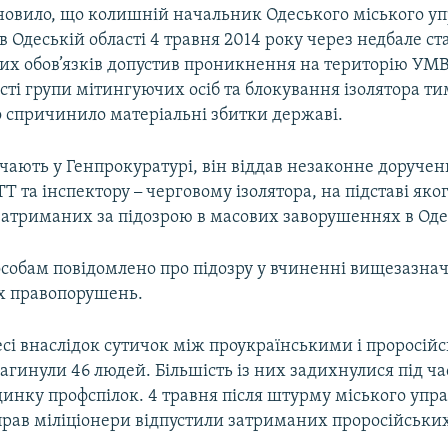
ановило, що колишній начальник Одеського міського у
 Одеській області 4 травня 2014 року через недбале ст
вих обов’язків допустив проникнення на територію УМВ
сті групи мітингуючих осіб та блокування ізолятора т
 спричинило матеріальні збитки державі.
чають у Генпрокуратурі, він віддав незаконне доручен
ТТ та інспектору
–
черговому ізолятора, на підставі яког
затриманих за підозрою в масових заворушеннях в Одес
собам повідомлено про підозру у вчиненні вищезазна
х правопорушень.
есі внаслідок сутичок між проукраїнськими і проросі
агинули 46 людей. Більшість із них задихнулися під ча
инку профспілок. 4 травня після штурму міського упр
рав міліціонери відпустили затриманих проросійських