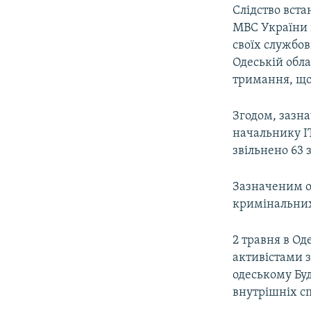
Слідство вст
МВС України в
своїх службо
Одеській обла
тримання, що
Згодом, зазна
начальнику І
звільнено 63 
Зазначеним о
кримінальни
2 травня в Од
активістами з
одеському Буд
внутрішніх сп