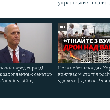
українських чоловік
ський народ справді
Нова небезпека для Ха
є захоплення»: сенатор
виживає місто під рос
Україну, війну та
ударами | Донбас Реалі