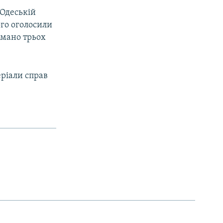
 Одеській
го оголосили
имано трьох
еріали справ