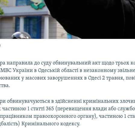
а
ра направила до суду обвинувальний акт щодо трьох 
МВС України в Одеській області в незаконному звільне
рюваних у масових заворушеннях в Одесі 2 травня, пов
тва.
ери обвинувачуються в здійсненні кримінальних злочин
 частиною 1 статті 365 (перевищення влади або служб
працівником правоохоронного органу), частиною 1 стат
балість) Кримінального кодексу.