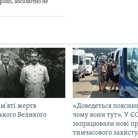
гроші, абсолютно не
м'яті жертв
«Доведеться поясню
ького Великого
чому вони тут». У Є
запрацювали нові п
тимчасового захисту