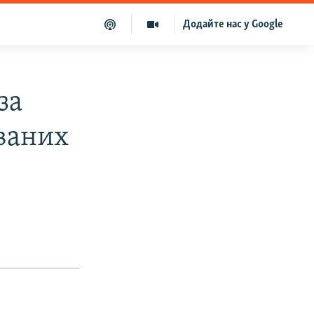
Додайте нас у Google
за
ваних