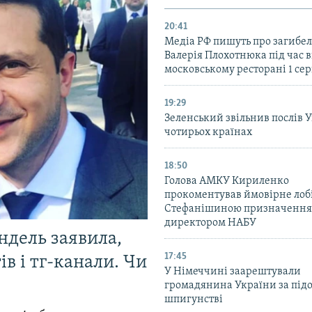
20:41
Медіа РФ пишуть про загибел
Валерія Плохотнюка під час в
московському ресторані 1 се
19:29
Зеленський звільнив послів 
чотирьох країнах
18:50
Голова АМКУ Кириленко
прокоментував ймовірне ло
Стефанішиною призначення
директором НАБУ
ндель заявила,
17:45
в і тг-канали. Чи
У Німеччині заарештували
громадянина України за під
шпигунстві