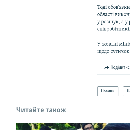
Тоді обов’язк
області вико
у розшук, а у
співробітників
У жовтні міні
щодо сутичок 
Поділитис
Новини
Н
Читайте також