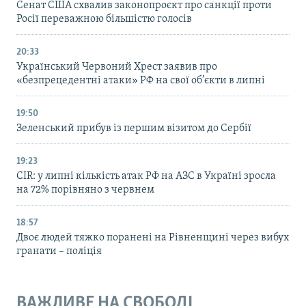
Cенат США схвалив законопроєкт про санкції проти
Росії переважною більшістю голосів
20:33
Український Червоний Хрест заявив про
«безпрецедентні атаки» РФ на свої об’єкти в липні
19:50
Зеленський прибув із першим візитом до Сербії
19:23
CIR: у липні кількість атак РФ на АЗС в Україні зросла
на 72% порівняно з червнем
18:57
Двоє людей тяжко поранені на Рівненщині через вибух
гранати – поліція
ВАЖЛИВЕ НА СВОБОДІ