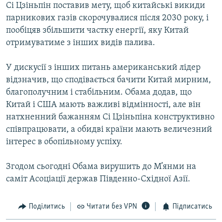
Сі Цзіньпін поставив мету, щоб китайські викиди
Усі сайти RFE/RL
парникових газів скорочувалися після 2030 року, і
пообіцяв збільшити частку енергії, яку Китай
отримуватиме з інших видів палива.
У дискусії з інших питань американський лідер
відзначив, що сподівається бачити Китай мирним,
благополучним і стабільним. Обама додав, що
Китай і США мають важливі відмінності, але він
натхненний бажанням Сі Цзіньпіна конструктивно
співпрацювати, а обидві країни мають величезний
інтерес в обопільному успіху.
Згодом сьогодні Обама вирушить до М’янми на
саміт Асоціації держав Південно-Східної Азії.
Поділитись
Читати без VPN
Підписатись