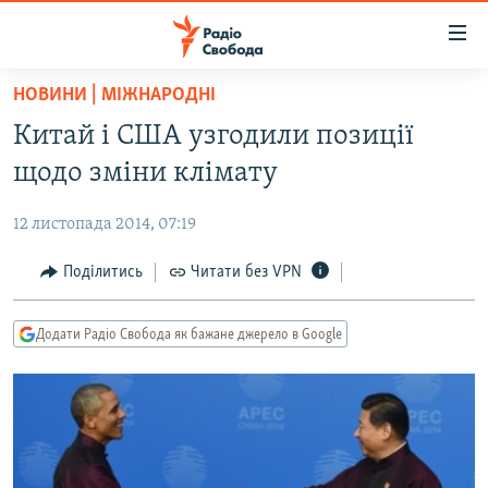
Доступність
посилання
Перейти
НОВИНИ | МІЖНАРОДНІ
до
РАДІО СВОБОДА – 70 РОКІВ
Китай і США узгодили позиції
основного
ВСЕ ЗА ДОБУ
матеріалу
щодо зміни клімату
СТАТТІ
Перейти
до
12 листопада 2014, 07:19
ВІЙНА
ПОЛІТИКА
основної
РОСІЙСЬКА «ФІЛЬТРАЦІЯ»
Поділитись
Читати без VPN
ЕКОНОМІКА
навігації
Перейти
ДОНБАС.РЕАЛІЇ
СУСПІЛЬСТВО
до
Додати Радіо Свобода як бажане джерело в Google
КРИМ.РЕАЛІЇ
КУЛЬТУРА
пошуку
ТИ ЯК?
СПОРТ
СХЕМИ
УКРАЇНА
КИТАЙ.ВИКЛИКИ
СВІТ