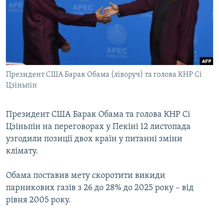
МУЛЬТИМЕДІА
ФОТО
СПЕЦПРОЄКТИ
ПОДКАСТИ
Президент США Барак Обама (ліворуч) та голова КНР Сі
Цзіньпін
КРИМ РЕАЛІЇ
РУС
Президент США Барак Обама та голова КНР Сі
УКР
Цзіньпін на переговорах у Пекіні 12 листопада
КТАТ
узгодили позиції двох країн у питанні зміни
клімату.
ДОЛУЧАЙСЯ!
Обама поставив мету скоротити викиди
парникових газів з 26 до 28% до 2025 року – від
рівня 2005 року.