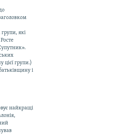
до
 заголовком
групи, які
 Росте
«Супутник».
нських
 цієї групи.)
батьківщину і
ховує найкращі
алонія,
ений
нував