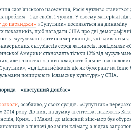
ня слов'янського населення, Росія чутливо ставиться 
 проблем – і до своїх, і чужих. У своєму матеріалі під
у до паранджи»
«Супутник» посилається на динаміку
х показників, щоб нагадати США про дві демографічні 
ають: мусульман і латиноамериканців, які зливаються.
онавернених ентузіастів серед латиносів, повідомляє 
тинської Америки становлять тільки 12% від мусульма
х, але іспанські жінки складають більше ніж половину
Супутник», «ця ідентифікація діє як бумеранг на їхню 
ульмани поширюють ісламську культуру» у США.
лорида – «наступний Донбас»
розколи
, особливо, у своїх сусідів. «Супутник» перера
» 2014 року. До них, на думку агентства, належать Кат
неція, Крим... і Маямі, де місцевий віце-мер був обур
новників з півночі до зміни клімату, а відтак запропо