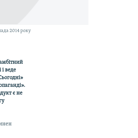
пада 2014 року
 амбітний
 і веде
Сьогодні»
опаганді».
дукт є не
гу
винен