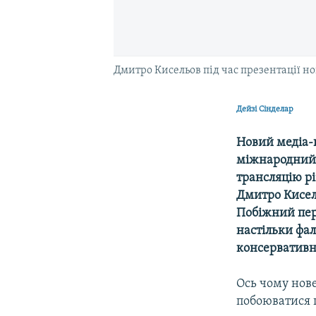
Дмитро Кисельов під час презентації н
Дейзі Сінделар
Новий
медіа-
міжнародний м
трансляцію р
Дмитро Кисел
Побіжний пер
настільки фа
консервативни
Ось чому нов
побоюватися п