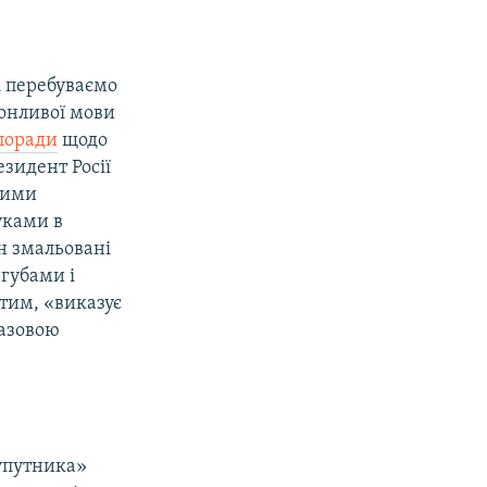
і перебуваємо
конливої мови
поради
щодо
езидент Росії
тими
уками в
он змальовані
губами і
тим, «виказує
тазовою
упутника»