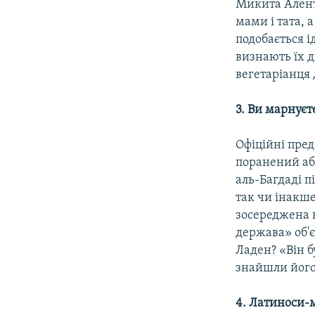
Микита Аленть
мами і тата, 
подобається і
визнають їх 
вегетаріанця 
3. Ви
марнуєте 
Офіційні пре
поранений аб
аль-Багдаді п
так чи інакше
зосереджена 
держава» об'є
Ладен? «Він б
знайшли його
4.
Латиноси-м