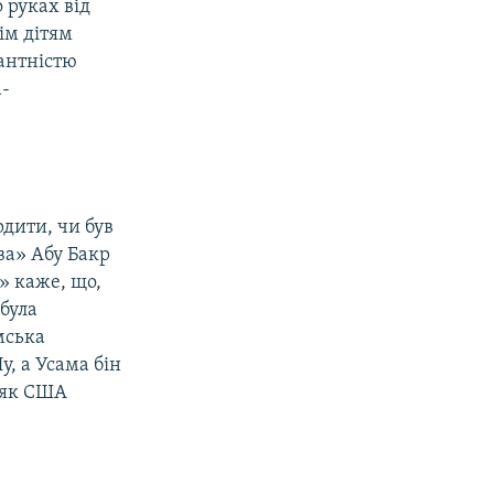
 руках від
ім дітям
рантністю
а-
дити, чи був
ва» Абу Бакр
к» каже, що,
 була
мська
у, а Усама бін
, як США