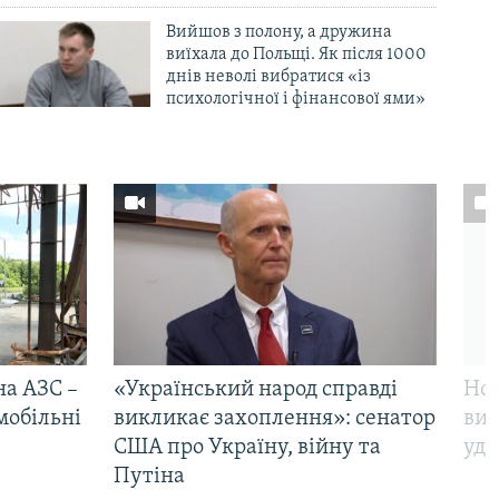
Вийшов з полону, а дружина
виїхала до Польщі. Як після 1000
днів неволі вибратися «із
психологічної і фінансової ями»
на АЗС –
«Український народ справді
Нов
мобільні
викликає захоплення»: сенатор
виж
США про Україну, війну та
уда
Путіна