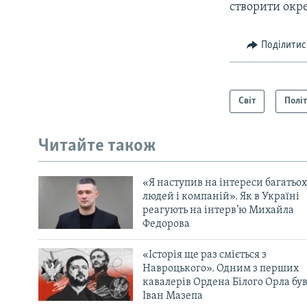
створити окр
Поділитис
Світ
Полі
Читайте також
«Я наступив на інтереси багатьох
людей і компаній». Як в Україні
реагують на інтерв’ю Михайла
Федорова
«Історія ще раз сміється з
Навроцького». Одним з перших
кавалерів Ордена Білого Орла бу
Іван Мазепа