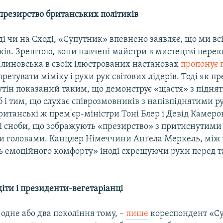
резирство британських політиків
ді чи на Сході, «Супутник» впевнено заявляє, що ми вс
иків. Зрештою, вони навчені майстри в мистецтві пере
алиновська в своїх ілюстрованих настановах
пропонує 
претувати міміку і рухи рук світових лідерів. Тоді як пр
тін показаний таким, що демонструє «щастя» з підня
 і тим, що слухає співрозмовників з напівпіднятими р
британські ж прем'єр-міністри Тоні Блер і Девід Камер
і сноби, що зображують «презирство» з притиснутими 
 головами. Канцлер Німеччини Анґела Меркель, між 
ь емоційного комфорту» іноді схрещуючи руки перед 
іти і президенти-вегетаріанці
одне або два покоління тому, –
пише
кореспондент «С