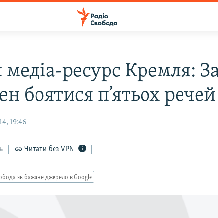
 медіа-ресурс Кремля: З
ен боятися п’ятьох речей
4, 19:46
ь
Читати без VPN
обода як бажане джерело в Google