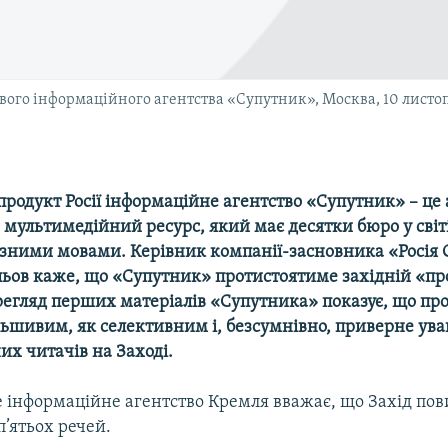
ового інформаційного агентства «Супутник», Москва, 10 листо
продукт Росії інформаційне агентство «Супутник» – це
ультимедійний ресурс, який має десятки бюро у світі
ізними мовами. Керівник компанії-засновника «Росія 
ьов каже, що «Супутник» протистоятиме західній «пр
егляд перших матеріалів «Супутника» показує, що про
льшивим, як селективним і, безсумнівно, приверне ува
х читачів на Заході.
е інформаційне агентство Кремля вважає, що Захід по
’ятьох речей.