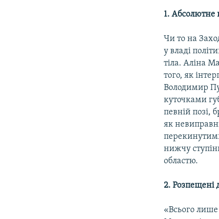
1.
Абсолютне п
Чи то на Захо
у владі політ
тіла. Аліна М
того, як інтер
Володимир Пу
куточками губ
певній позі, 
як невиправн
перекинутими
нижчу ступін
областю.
2.
Розпещені д
«Всього лише 