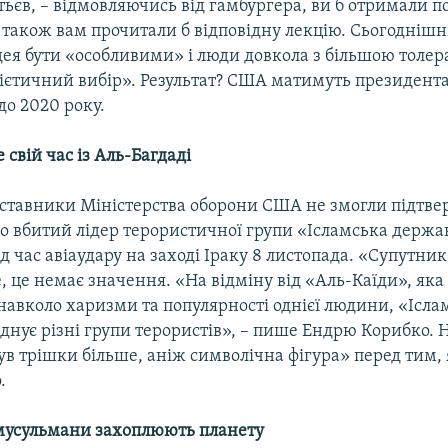
єв, – відмовляючись від гамбургера, ви б отримали по
а також вам прочитали б відповідну лекцію. Сьогоднішн
дея бути «особливими» і люди довкола з більшою толе
дієтичний вибір». Результат? США матимуть президент
до 2020 року.
свій час із Аль-Багдаді
дставники Міністерства оборони США не змогли підтвер
о вбитий лідер терористичної групи «Ісламська держа
ід час авіаудару на заході Іраку 8 листопада. «Супутни
, це немає значення. «На відміну від «Аль-Каїди», яка
навколо харизми та популярності однієї людини, «Ісла
днує різні групи терористів», – пише Ендрю Корибко. Н
ув трішки більше, аніж символічна фігура» перед тим
.
усульмани захоплюють планету