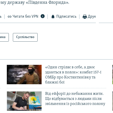
ему державу «Південна Флорида».
ь
Читати без VPN
Підписатись
Друк
тика
Суспільство
«Один стріляє в себе, а двоє
здаються в полон»: комбат 157-ї
ОМБр про Костянтинівку та
ближні бої
Від ейфорії до небажання жити.
Що відбувається з людьми після
в
звільнення із російського полону