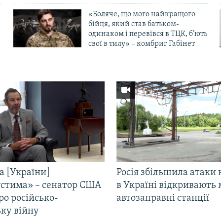
«Боляче, що мого найкращого
бійця, який став батьком-
одинаком і перевівся в ТЦК, б’ють
свої в тилу» – комбриг Габінет
а [України]
Росія збільшила атаки 
стима» – сенатор США
в Україні відкривають 
ро російсько-
автозаправні станції
ьку війну