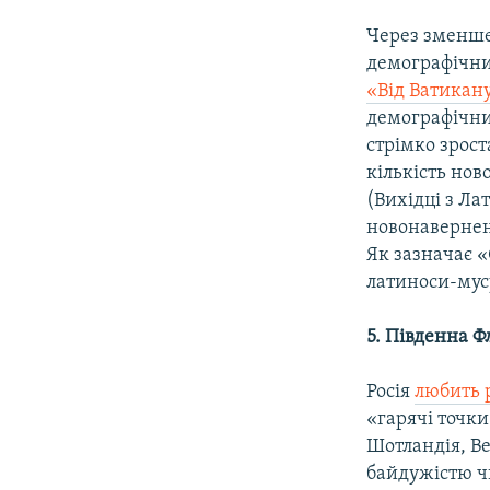
Через зменшен
демографічних
«Від Ватикан
демографічни
стрімко зрост
кількість нов
(Вихідці з Ла
новонавернени
Як зазначає «
латиноси-мус
5.
Південна Ф
Росія
любить 
«гарячі точки
Шотландія, Ве
байдужістю чи