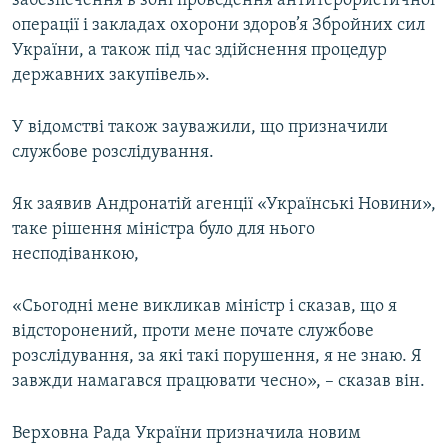
забезпечення в зоні проведення антитерористичної
Усі сайти RFE/RL
операції і закладах охорони здоров’я Збройних сил
України, а також під час здійснення процедур
державних закупівель».
У відомстві також зауважили, що призначили
службове розслідування.
Як заявив Андронатій агенції «Українські Новини»,
таке рішення міністра було для нього
несподіванкою,
«Сьогодні мене викликав міністр і сказав, що я
відсторонений, проти мене почате службове
розслідування, за які такі порушення, я не знаю. Я
завжди намагався працювати чесно», – сказав він.
Верховна Рада України призначила новим