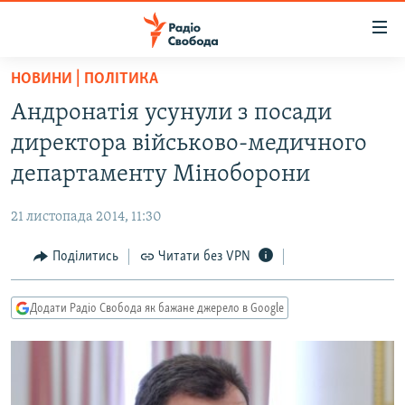
Доступність
посилання
Перейти
НОВИНИ | ПОЛІТИКА
до
РАДІО СВОБОДА – 70 РОКІВ
Андронатія усунули з посади
основного
ВСЕ ЗА ДОБУ
матеріалу
директора військово-медичного
СТАТТІ
Перейти
департаменту Міноборони
до
ВІЙНА
ПОЛІТИКА
основної
21 листопада 2014, 11:30
РОСІЙСЬКА «ФІЛЬТРАЦІЯ»
ЕКОНОМІКА
навігації
Перейти
Поділитись
Читати без VPN
ДОНБАС.РЕАЛІЇ
СУСПІЛЬСТВО
до
КРИМ.РЕАЛІЇ
КУЛЬТУРА
пошуку
Додати Радіо Свобода як бажане джерело в Google
ТИ ЯК?
СПОРТ
СХЕМИ
УКРАЇНА
КИТАЙ.ВИКЛИКИ
СВІТ