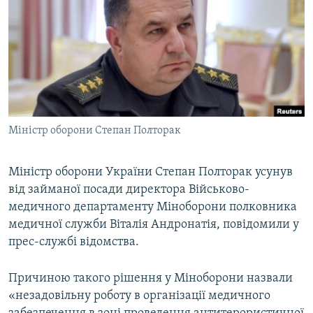
МУЛЬТИМЕДІА
ФОТО
СПЕЦПРОЄКТИ
ПОДКАСТИ
КРИМ РЕАЛІЇ
Міністр оборони Степан Полторак
РУС
УКР
Міністр оборони України Степан Полторак усунув
від займаної посади директора Військово-
КТАТ
медичного департаменту Міноборони полковника
медичної служби Віталія Андронатія, повідомили у
ДОЛУЧАЙСЯ!
прес-службі відомства.
Причиною такого рішення у Міноборони назвали
«незадовільну роботу в організації медичного