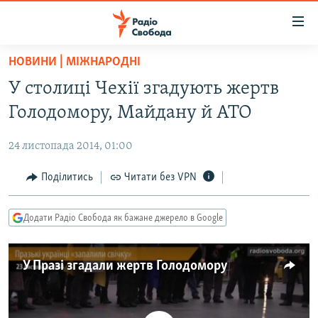
Доступність
посилання
Перейти
НОВИНИ | МІЖНАРОДНІ
до
РАДІО СВОБОДА – 70 РОКІВ
У столиці Чехії згадують жертв
основного
ВСЕ ЗА ДОБУ
матеріалу
Голодомору, Майдану й АТО
СТАТТІ
Перейти
до
24 листопада 2014, 01:00
ВІЙНА
ПОЛІТИКА
основної
РОСІЙСЬКА «ФІЛЬТРАЦІЯ»
Поділитись
Читати без VPN
ЕКОНОМІКА
навігації
Перейти
ДОНБАС.РЕАЛІЇ
СУСПІЛЬСТВО
до
Додати Радіо Свобода як бажане джерело в Google
КРИМ.РЕАЛІЇ
КУЛЬТУРА
пошуку
ТИ ЯК?
СПОРТ
У Празі згадали жертв Голодомору
СХЕМИ
УКРАЇНА
КИТАЙ.ВИКЛИКИ
СВІТ