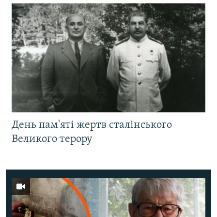
День пам'яті жертв сталінського
Великого терору