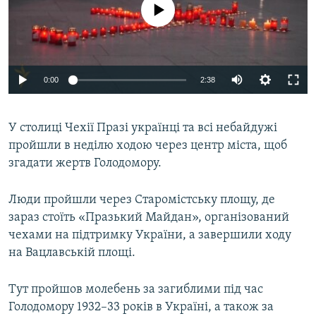
No media source currently available
МУЛЬТИМЕДІА
ФОТО
СПЕЦПРОЄКТИ
0:00
2:38
ПОДКАСТИ
КРИМ РЕАЛІЇ
У столиці Чехії Празі українці та всі небайдужі
РУС
пройшли в неділю ходою через центр міста, щоб
згадати жертв Голодомору.
УКР
КТАТ
Люди пройшли через Старомістську площу, де
зараз стоїть «Празький Майдан», організований
ДОЛУЧАЙСЯ!
чехами на підтримку України, а завершили ходу
на Вацлавській площі.
Тут пройшов молебень за загиблими під час
Голодомору 1932–33 років в Україні, а також за