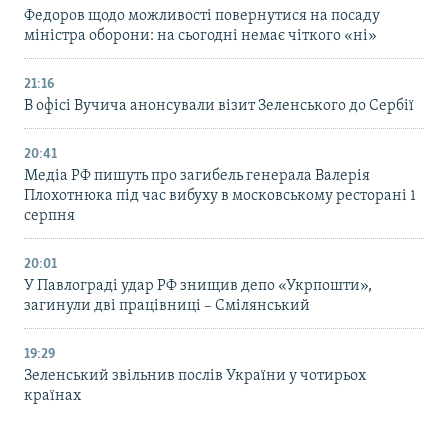
Федоров щодо можливості повернутися на посаду
міністра оборони: на сьогодні немає чіткого «ні»
21:16
В офісі Вучича анонсували візит Зеленського до Сербії
20:41
Медіа РФ пишуть про загибель генерала Валерія
Плохотнюка під час вибуху в московському ресторані 1
серпня
20:01
У Павлограді удар РФ знищив депо «Укрпошти»,
загинули дві працівниці – Смілянський
19:29
Зеленський звільнив послів України у чотирьох
країнах