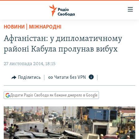
Доступність
посилання
Перейти
НОВИНИ | МІЖНАРОДНІ
до
РАДІО СВОБОДА – 70 РОКІВ
Афганістан: у дипломатичному
основного
ВСЕ ЗА ДОБУ
матеріалу
районі Кабула пролунав вибух
СТАТТІ
Перейти
до
27 листопада 2014, 18:15
ВІЙНА
ПОЛІТИКА
основної
РОСІЙСЬКА «ФІЛЬТРАЦІЯ»
Поділитись
Читати без VPN
ЕКОНОМІКА
навігації
Перейти
ДОНБАС.РЕАЛІЇ
СУСПІЛЬСТВО
до
Додати Радіо Свобода як бажане джерело в Google
КРИМ.РЕАЛІЇ
КУЛЬТУРА
пошуку
ТИ ЯК?
СПОРТ
СХЕМИ
УКРАЇНА
КИТАЙ.ВИКЛИКИ
СВІТ