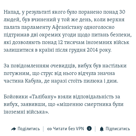
Усі сайти RFE/RL
Напад, у результаті якого було поранено понад 30
людей, був вчинений у той же день, коли верхня
палата парламенту Афганістану одноголосно
підтримав дві окремих угоди щодо питань безпеки,
які дозволяють понад 12 тисячам іноземних військ
залишитися в країні після грудня 2014 року.
За повідомленням очевидців, вибух був настільки
потужним, що струс від нього відчула значна
частина Кабула, де наразі стоїть пилюка і дим.
Бойовики «Талібану» взяли відповідальність за
вибух, заявивши, що «мішенню смертника були
іноземні війська».
Поділитись
Читати без VPN
Підписатись