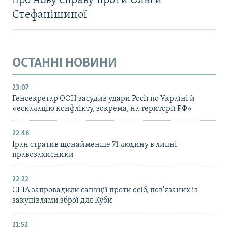
про нову справу проти Ольги
Стефанішиної
ОСТАННІ НОВИНИ
23:07
Генсекретар ООН засудив удари Росії по Україні й
«ескалацію конфлікту, зокрема, на території РФ»
22:46
Іран стратив щонайменше 71 людину в липні –
правозахисники
22:22
США запровадили санкції проти осіб, пов’язаних із
закупівлями зброї для Куби
21:52