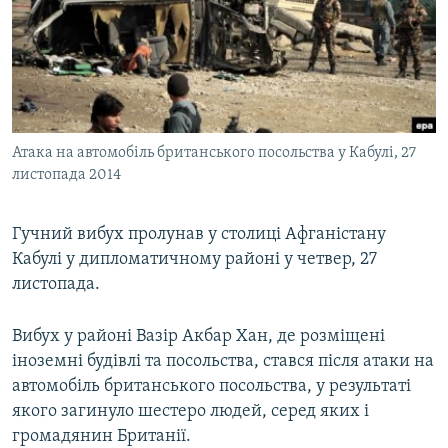
МУЛЬТИМЕДІА
ФОТО
СПЕЦПРОЄКТИ
ПОДКАСТИ
Атака на автомобіль британського посольства у Кабулі, 27
листопада 2014
КРИМ РЕАЛІЇ
РУС
Гучний вибух пролунав у столиці Афганістану
УКР
Кабулі у дипломатичному районі у четвер, 27
КТАТ
листопада.
ДОЛУЧАЙСЯ!
Вибух у районі Вазір Акбар Хан, де розміщені
іноземні будівлі та посольства, стався після атаки на
автомобіль британського посольства, у результаті
якого загинуло шестеро людей, серед яких і
громадянин Британії.