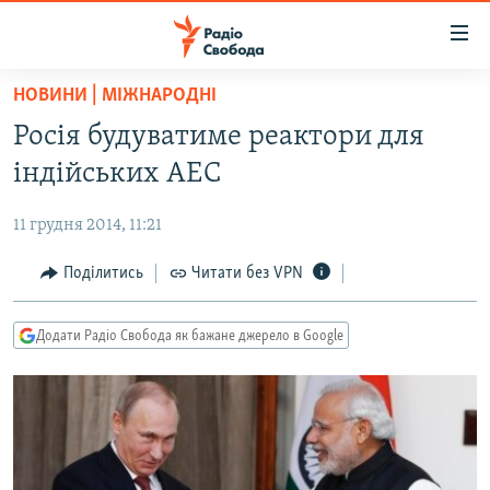
Доступність
посилання
Перейти
НОВИНИ | МІЖНАРОДНІ
до
РАДІО СВОБОДА – 70 РОКІВ
Росія будуватиме реактори для
основного
ВСЕ ЗА ДОБУ
матеріалу
індійських АЕС
СТАТТІ
Перейти
до
11 грудня 2014, 11:21
ВІЙНА
ПОЛІТИКА
основної
РОСІЙСЬКА «ФІЛЬТРАЦІЯ»
Поділитись
Читати без VPN
ЕКОНОМІКА
навігації
Перейти
ДОНБАС.РЕАЛІЇ
СУСПІЛЬСТВО
до
Додати Радіо Свобода як бажане джерело в Google
КРИМ.РЕАЛІЇ
КУЛЬТУРА
пошуку
ТИ ЯК?
СПОРТ
СХЕМИ
УКРАЇНА
КИТАЙ.ВИКЛИКИ
СВІТ