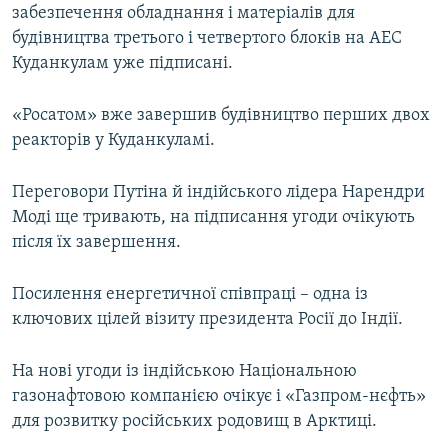
забезпечення обладнання і матеріалів для
Усі сайти RFE/RL
будівництва третього і четвертого блоків на АЕС
Куданкулам уже підписані.
«Росатом» вже завершив будівництво перших двох
реакторів у Куданкуламі.
Переговори Путіна й індійського лідера Нарендри
Моді ще тривають, на підписання угоди очікують
після їх завершення.
Посилення енергетичної співпраці – одна із
ключових цілей візиту президента Росії до Індії.
На нові угоди із індійською Національною
газонафтовою компанією очікує і «Газпром-нєфть»
для розвитку російських родовищ в Арктиці.