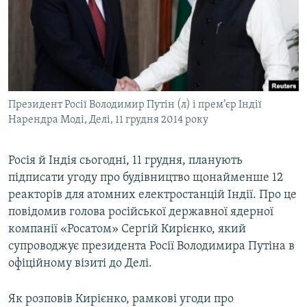
МУЛЬТИМЕДІА
ФОТО
СПЕЦПРОЄКТИ
ПОДКАСТИ
Президент Росії Володимир Путін (л) і прем’єр Індії
Нарендра Моді, Делі, 11 грудня 2014 року
КРИМ РЕАЛІЇ
РУС
Росія й Індія сьогодні, 11 грудня, планують
УКР
підписати угоду про будівництво щонайменше 12
КТАТ
реакторів для атомних електростанцій Індії. Про це
повідомив голова російської державної ядерної
ДОЛУЧАЙСЯ!
компанії «Росатом» Сергій Кирієнко, який
супроводжує президента Росії Володимира Путіна в
офіційному візиті до Делі.
Як розповів Кирієнко, рамкові угоди про