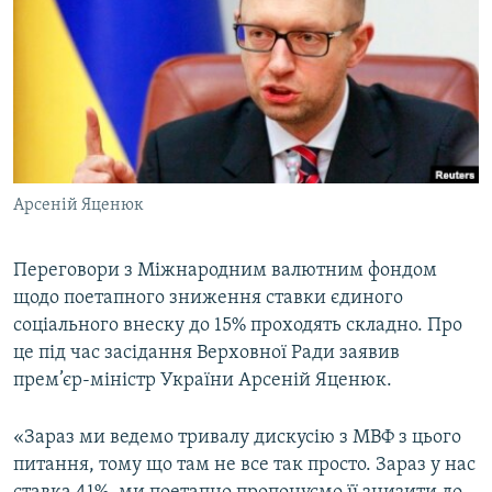
МУЛЬТИМЕДІА
ФОТО
СПЕЦПРОЄКТИ
ПОДКАСТИ
КРИМ РЕАЛІЇ
Арсеній Яценюк
РУС
УКР
Переговори з Міжнародним валютним фондом
щодо поетапного зниження ставки єдиного
КТАТ
соціального внеску до 15% проходять складно. Про
це під час засідання Верховної Ради заявив
ДОЛУЧАЙСЯ!
прем’єр-міністр України Арсеній Яценюк.
«Зараз ми ведемо тривалу дискусію з МВФ з цього
питання, тому що там не все так просто. Зараз у нас