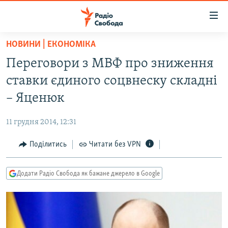
Доступність
посилання
Перейти
НОВИНИ | ЕКОНОМІКА
до
РАДІО СВОБОДА – 70 РОКІВ
Переговори з МВФ про зниження
основного
ВСЕ ЗА ДОБУ
матеріалу
ставки єдиного соцвнеску складні
СТАТТІ
Перейти
– Яценюк
до
ВІЙНА
ПОЛІТИКА
основної
11 грудня 2014, 12:31
РОСІЙСЬКА «ФІЛЬТРАЦІЯ»
ЕКОНОМІКА
навігації
Перейти
Поділитись
Читати без VPN
ДОНБАС.РЕАЛІЇ
СУСПІЛЬСТВО
до
КРИМ.РЕАЛІЇ
КУЛЬТУРА
пошуку
Додати Радіо Свобода як бажане джерело в Google
ТИ ЯК?
СПОРТ
СХЕМИ
УКРАЇНА
КИТАЙ.ВИКЛИКИ
СВІТ