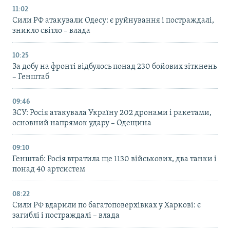
11:02
Сили РФ атакували Одесу: є руйнування і постраждалі,
зникло світло – влада
10:25
За добу на фронті відбулось понад 230 бойових зіткнень
– Генштаб
09:46
ЗСУ: Росія атакувала Україну 202 дронами і ракетами,
основний напрямок удару – Одещина
09:10
Генштаб: Росія втратила ще 1130 військових, два танки і
понад 40 артсистем
08:22
Сили РФ вдарили по багатоповерхівках у Харкові: є
загиблі і постраждалі – влада