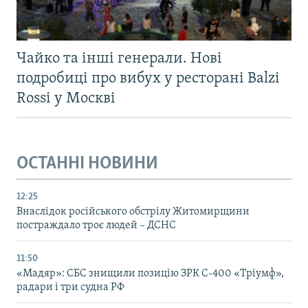
Чайко та інші генерали. Нові
подробиці про вибух у ресторані Balzi
Rossi у Москві
ОСТАННІ НОВИНИ
12:25
Внаслідок російського обстрілу Житомирщини
постраждало троє людей – ДСНС
11:50
«Мадяр»: СБС знищили позицію ЗРК С-400 «Тріумф»,
радари і три судна РФ