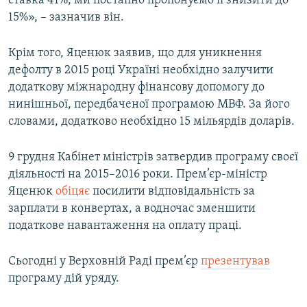
ставка 41%, ми поетапно пропонуємо її знизити до
Усі сайти RFE/RL
15%», – зазначив він.
Крім того, Яценюк заявив, що для уникнення
дефолту в 2015 році Україні необхідно залучити
додаткову міжнародну фінансову допомогу до
нинішньої, передбаченої програмою МВФ. За його
словами, додатково необхідно 15 мільярдів доларів.
9 грудня Кабінет міністрів затвердив програму своєї
діяльності на 2015–2016 роки. Прем’єр-міністр
Яценюк
обіцяє
посилити відповідальність за
зарплати в конвертах, а водночас зменшити
податкове навантаження на оплату праці.
Сьогодні у Верховній Раді прем’єр
презентував
програму дій уряду.