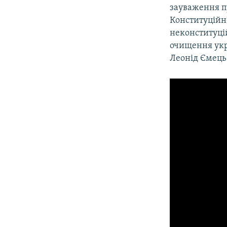
зауваження пр
Конституційн
неконституці
очищення укр
Леонід Ємець