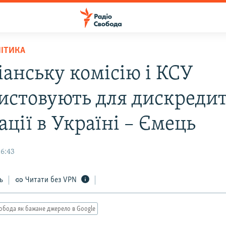
ЛІТИКА
іанську комісію і КСУ
истовують для дискредит
ції в Україні – Ємець
16:43
ь
Читати без VPN
обода як бажане джерело в Google