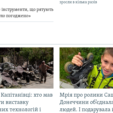
зросли в кілька разів
 інструменти, що рятують
уло погоджено»
 Капітанівці: хто мав
Мрія про ролики Са
ти виставку
Донеччини об’єднала
их технологій і
людей. І подарувала