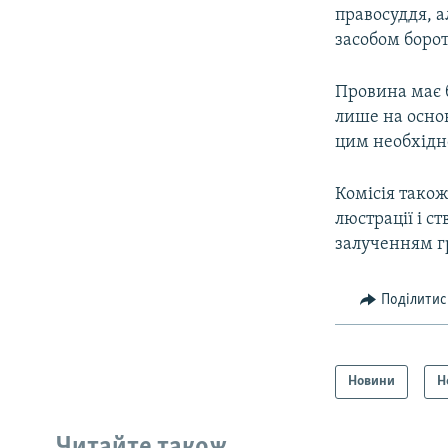
правосуддя, 
засобом борот
Провина має 
лише на основ
цим необхідно
Комісія також
люстрації і с
залученням г
Поділитис
Новини
Н
Читайте також