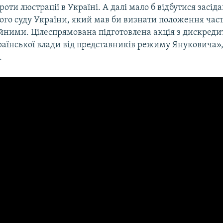
оти люстрації в Україні. А далі мало б відбутися засід
ого суду України, який мав би визнати положення час
йними. Цілеспрямована підготовлена акція з дискредит
аїнської влади від представників режиму Януковича»,
.