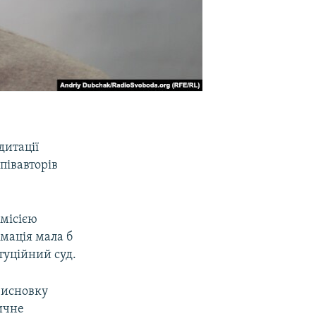
дитації
півавторів
омісією
мація мала б
туційний суд.
 висновку
ичне