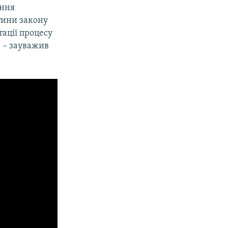
ання
тини закону
ації процесу
 – зауважив