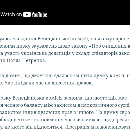
булося засідання Венеціанської комісії, на якому європе
ловили низку зауважень щодо закону «Про очищення в
ла участь українська делегація у складі співавторів зако
їни Павла Петренка.
відомив, що делегації вдалося змінити думку комісії 
. Україні дали час на внесення правок.
овку Венеціанська комісія заявила, що люстрація має
я чесного балансу між захистом демократичного суспі
і захистом індивідуальних прав з іншого. На думку єв
обхідне чітке встановлення часових меж як щодо реаліз
су, до якого він відноситься. Люстрація має доповнюват