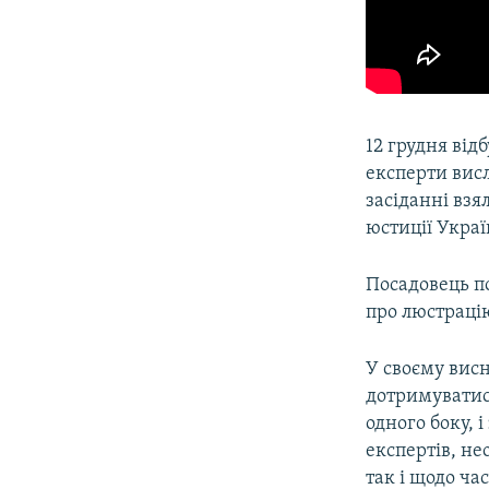
12 грудня від
експерти вис
засіданні взя
юстиції Укра
Посадовець по
про люстрацію
У своєму висн
дотримуватис
одного боку, 
експертів, не
так і щодо ча