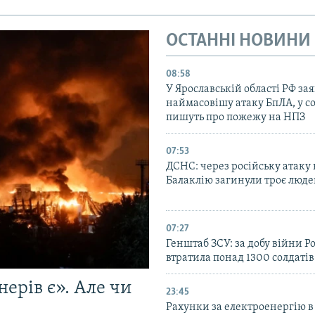
ОСТАННІ НОВИНИ
08:58
У Ярославській області РФ за
наймасовішу атаку БпЛА, у 
пишуть про пожежу на НПЗ
07:53
ДСНС: через російську атаку 
Балаклію загинули троє люд
07:27
Генштаб ЗСУ: за добу війни Ро
втратила понад 1300 солдатів
ерів є». Але чи
23:45
Рахунки за електроенергію в