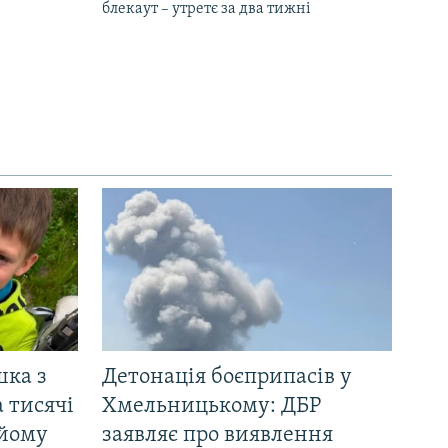
блекаут – утретє за два тижні
шка з
Детонація боєприпасів у
 тисячі
Хмельницькому: ДБР
 йому
заявляє про виявлення