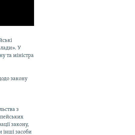
йські
лади». У
ну та міністра
щодо закону
льства з
ропейських
ації закону,
и інші засоби