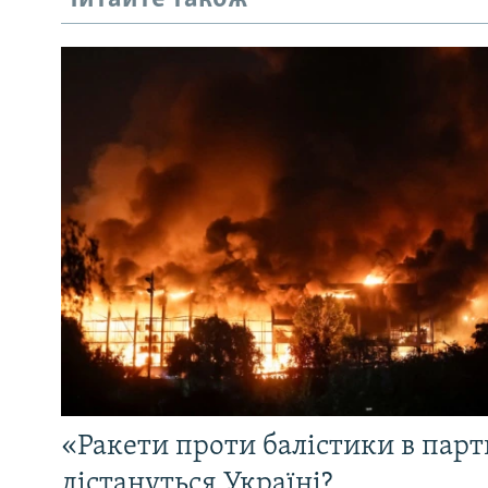
«Ракети проти балістики в партн
дістануться Україні?