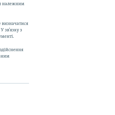
ти належним
е визначатися
У зв’язку з
ументі.
 здійснення
ивним