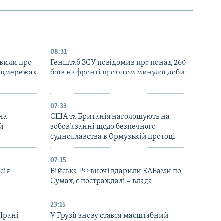
08:31
явили про
Генштаб ЗСУ повідомив про понад 260
соцмережах
боїв на фронті протягом минулої доби
07:33
на
США та Британія наголошують на
ей
зобов’язанні щодо безпечного
судноплавства в Ормузькій протоці
07:15
сія
Війська РФ вночі вдарили КАБами по
Сумах, є постраждалі – влада
23:15
 Ірані
У Грузії знову стався масштабний