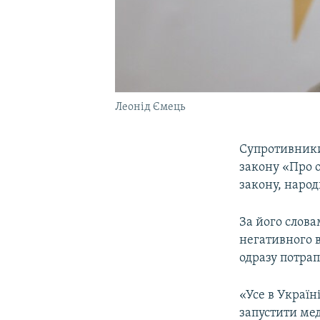
Леонід Ємець
Супротивники 
закону «Про о
закону, наро
За його слова
негативного 
одразу потрап
«Усе в Україн
запустити мед