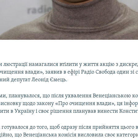
люстрації намагалися втілити у життя акцію з дискре
чищення влади», заявив в ефірі Радіо Свобода один зі с
дний депутат Леонід Ємець.
ми, планувалося, що після ухвалення Венеціанською к
висновку щодо закону «Про очищення влади», ця інфор
ити в Україну і своє рішення планував винести Консти
і готувалося до того, щоб одразу після прийняття цього
ійно, що Венеціанська комісія висловила своє категор