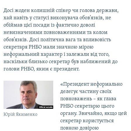
Досі жоден колишній спікер чи голова держави,
хай навіть у статусі виконувача обов’язків, не
обіймав цієї посади із фактично доволі
невизначеними повноваженнями та колом
обов’язків. Досі політична вага та впливовість
секретаря РНБО мали значною мірою
неформальний характер і залежали від того,
наскільки близько секретар був наближений до
голови РНБО, яким є президент.
«Президент неформально
делегує частину своїх
повноважень – як глава
РНБО секретарю цього
органу. Звичайно, якщо цей
Юрій Якименко
секретар користується
повною довірою