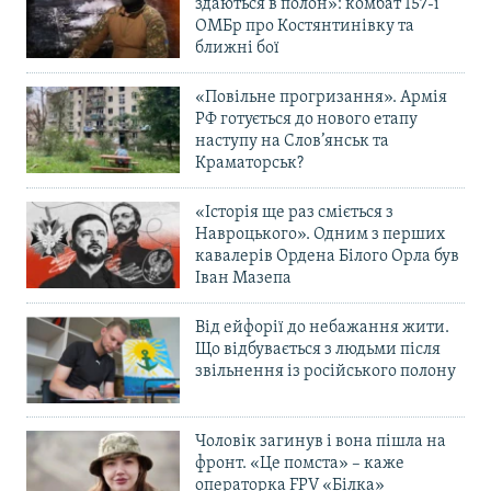
здаються в полон»: комбат 157-ї
ОМБр про Костянтинівку та
ближні бої
«Повільне прогризання». Армія
РФ готується до нового етапу
наступу на Слов’янськ та
Краматорськ?
«Історія ще раз сміється з
Навроцького». Одним з перших
кавалерів Ордена Білого Орла був
Іван Мазепа
Від ейфорії до небажання жити.
Що відбувається з людьми після
звільнення із російського полону
Чоловік загинув і вона пішла на
фронт. «Це помста» – каже
операторка FPV «Білка»