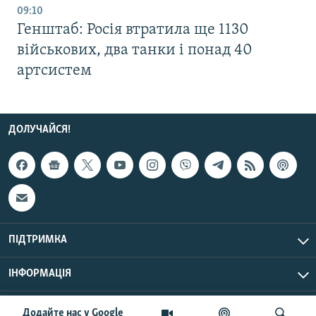
09:10
Генштаб: Росія втратила ще 1130
військових, два танки і понад 40
артсистем
ДОЛУЧАЙСЯ!
ПІДТРИМКА
ІНФОРМАЦІЯ
UTC+3
© Радіо Свобода, 2026 | Усі права застережено.
Додайте нас у Google