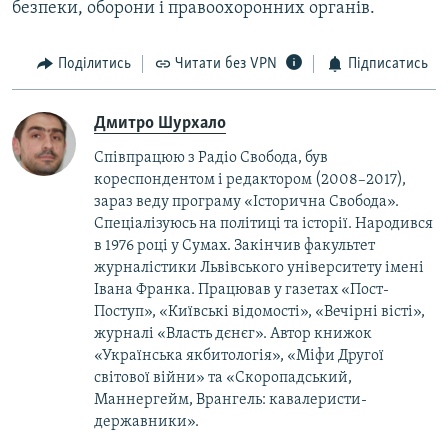
безпеки, оборони і правоохоронних органів.
Поділитись
Читати без VPN
Підписатись
Дмитро Шурхало
Співпрацюю з Радіо Свобода, був
кореcпондентом і редактором (2008–2017),
зараз веду програму «Історична Свобода».
Спеціалізуюсь на політиці та історії. Народився
в 1976 році у Сумах. Закінчив факультет
журналістики Львівського університету імені
Івана Франка. Працював у газетах «Пост-
Поступ», «Київські відомості», «Вечірні вісті»,
журналі «Власть дєнєг». Автор книжок
«Українська якбитологія», «Міфи Другої
світової війни» та «Скоропадський,
Маннергейм, Врангель: кавалеристи-
державники».