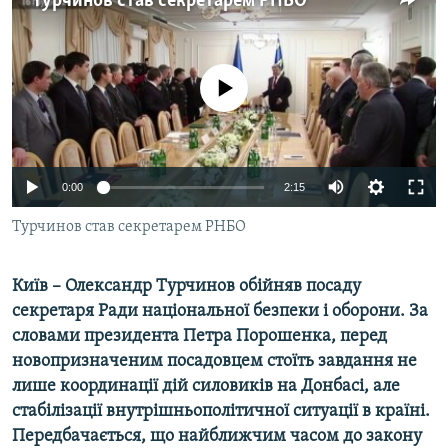
Турчинов став секретарем РНБО
МУЛЬТИМЕДІА
ФОТО
No media source currently available
СПЕЦПРОЄКТИ
ПОДКАСТИ
КРИМ РЕАЛІЇ
0:00
2:15
РУС
Турчинов став секретарем РНБО
УКР
КТАТ
Київ – Олександр Турчинов обійняв посаду
секретаря Ради національної безпеки і оборони. За
ДОЛУЧАЙСЯ!
словами президента Петра Порошенка, перед
новопризначеним посадовцем стоїть завдання не
лише координації дій силовиків на Донбасі, але
стабілізації внутрішньополітичної ситуації в країні.
Передбачається, що найближчим часом до закону