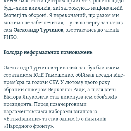
«РНБО має стати центром прийняття рішень щодо
будь-яких викликів, які загрожують національній
безпеці та обороні. Я переконаний, що разом ми
можемо це забезпечити», – у свою чергу зазначив
сам
Олександр Турчинов
, звертаючись до членів
РНБО.
Володар неформальних повноважень
Олександр Турчинов тривалий час був близьким
соратником Юлії Тимошенко, обіймав посади віце-
прем’єра та голови СБУ. У лютому цього року
обраний спікером Верховної Ради, а після втечі
Віктора Януковича став виконувачем обов’язків
президента. Перед позачерговими
парламентськими виборами вийшов із
«Батьківщини» та став одним із очільників
«Народного фронту».