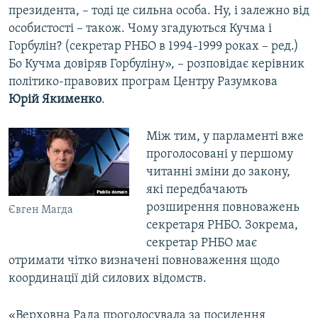
президента, – тоді це сильна особа. Ну, і залежно від
особистості – також. Чому згадуються Кучма і
Горбулін? (секретар РНБО в 1994-1999 роках – ред.)
Бо Кучма довіряв Горбуліну», – розповідає керівник
політико-правових програм Центру Разумкова
Юрій Якименко
.
Між тим, у парламенті вже
проголосовані у першому
читанні зміни до закону,
які передбачають
розширення повноважень
Євген Магда
секретаря РНБО. Зокрема,
секретар РНБО має
отримати чітко визначені повноваження щодо
координації дій силових відомств.
«Верховна Рада проголосувала за посилення