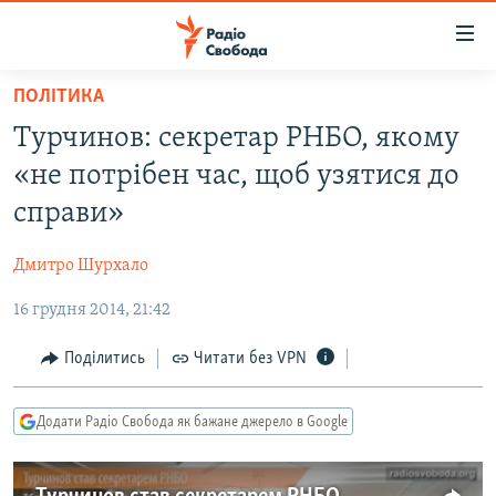
Доступність
посилання
Перейти
ПОЛІТИКА
до
РАДІО СВОБОДА – 70 РОКІВ
Турчинов: секретар РНБО, якому
основного
ВСЕ ЗА ДОБУ
матеріалу
«не потрібен час, щоб узятися до
СТАТТІ
Перейти
справи»
до
ВІЙНА
ПОЛІТИКА
основної
Дмитро Шурхало
РОСІЙСЬКА «ФІЛЬТРАЦІЯ»
ЕКОНОМІКА
навігації
Перейти
16 грудня 2014, 21:42
ДОНБАС.РЕАЛІЇ
СУСПІЛЬСТВО
до
КРИМ.РЕАЛІЇ
КУЛЬТУРА
Поділитись
Читати без VPN
пошуку
ТИ ЯК?
СПОРТ
Додати Радіо Свобода як бажане джерело в Google
СХЕМИ
УКРАЇНА
КИТАЙ.ВИКЛИКИ
СВІТ