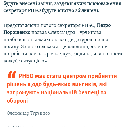
будуть внесені зміни, завдяки яким повноваження
Усі сайти RFE/RL
секретаря РНБО будуть істотно збільшені.
Представляючи нового секретаря РНБО,
Петро
Порошенко
назвав Олександра Турчинова
найбільш оптимальною кандидатурою на цю
посаду. За його словами, це «людина, якій не
потрібний час на «розкачку», людина, яка повністю
володіє ситуацією».
РНБО має стати центром прийняття
рішень щодо будь-яких викликів, які
загрожують національній безпеці та
обороні
Олександр Турчинов