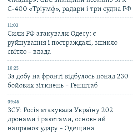
«Мадяр»: СБС знищили позицію ЗРК
С-400 «Тріумф», радари і три судна РФ
11:02
Сили РФ атакували Одесу: є
руйнування і постраждалі, зникло
світло – влада
10:25
За добу на фронті відбулось понад 230
бойових зіткнень – Генштаб
09:46
ЗСУ: Росія атакувала Україну 202
дронами і ракетами, основний
напрямок удару – Одещина