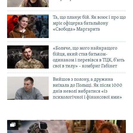
Та, що планує бій. Як воює і про що
мріє офіцерка батальйону
«Свобода» Маргарита
«Боляче, що мого найкращого
бійця, який став батьком-
одинаком і перевівся в ТЦК, б’ють
свої в тилу» – комбриг Габінет
Вийшов з полону, а дружина
виїхала до Польщі. Як після 1000
днів неволі вибратися «із
психологічної і фінансової ями»