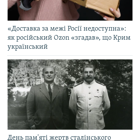
«Доставка за межі Росії недоступна»:
як російський Ozon «згадав», що Крим
український
День пам'яті жертв сталінського