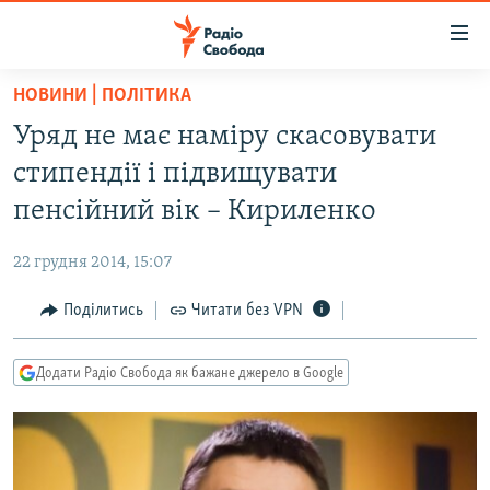
Доступність
посилання
Перейти
НОВИНИ | ПОЛІТИКА
до
РАДІО СВОБОДА – 70 РОКІВ
Уряд не має наміру скасовувати
основного
ВСЕ ЗА ДОБУ
матеріалу
стипендії і підвищувати
СТАТТІ
Перейти
пенсійний вік – Кириленко
до
ВІЙНА
ПОЛІТИКА
основної
22 грудня 2014, 15:07
РОСІЙСЬКА «ФІЛЬТРАЦІЯ»
ЕКОНОМІКА
навігації
Перейти
Поділитись
Читати без VPN
ДОНБАС.РЕАЛІЇ
СУСПІЛЬСТВО
до
КРИМ.РЕАЛІЇ
КУЛЬТУРА
пошуку
Додати Радіо Свобода як бажане джерело в Google
ТИ ЯК?
СПОРТ
СХЕМИ
УКРАЇНА
КИТАЙ.ВИКЛИКИ
СВІТ