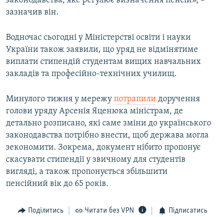
законодавства, яке регулює визначення пенсій», –
Усі сайти RFE/RL
зазначив він.
Водночас сьогодні у Міністерстві освіти і науки
України також заявили, що уряд не відмінятиме
виплати стипендій студентам вищих навчальних
закладів та професійно-технічних училищ.
Минулого тижня у мережу
потрапили
доручення
голови уряду Арсенія Яценюка міністрам, де
детально розписано, які саме зміни до українського
законодавства потрібно внести, щоб держава могла
зекономити. Зокрема, документ нібито пропонує
скасувати стипендії у звичному для студентів
вигляді, а також пропонується збільшити
пенсійний вік до 65 років.
Поділитись
Читати без VPN
Підписатись