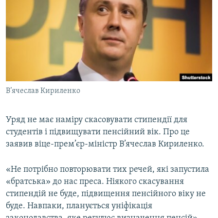
МУЛЬТИМЕДІА
ФОТО
СПЕЦПРОЄКТИ
ПОДКАСТИ
КРИМ РЕАЛІЇ
В’ячеслав Кириленко
РУС
УКР
Уряд не має наміру скасовувати стипендії для
студентів і підвищувати пенсійний вік. Про це
КТАТ
заявив віце-прем’єр-міністр В’ячеслав Кириленко.
ДОЛУЧАЙСЯ!
«Не потрібно повторювати тих речей, які запустила
«братська» до нас преса. Ніякого скасування
стипендій не буде, підвищення пенсійного віку не
буде. Навпаки, планується уніфікація