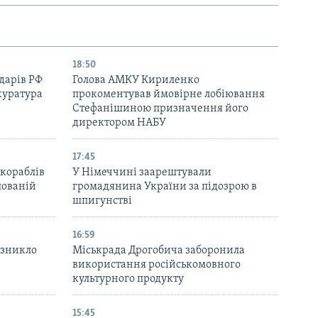
18:50
дарів РФ
Голова АМКУ Кириленко
куратура
прокоментував ймовірне лобіювання
Стефанішиною призначення його
директором НАБУ
17:45
 кораблів
У Німеччині заарештували
пованій
громадянина України за підозрою в
шпигунстві
16:59
 зникло
Міськрада Дрогобича заборонила
використання російськомовного
культурного продукту
15:45