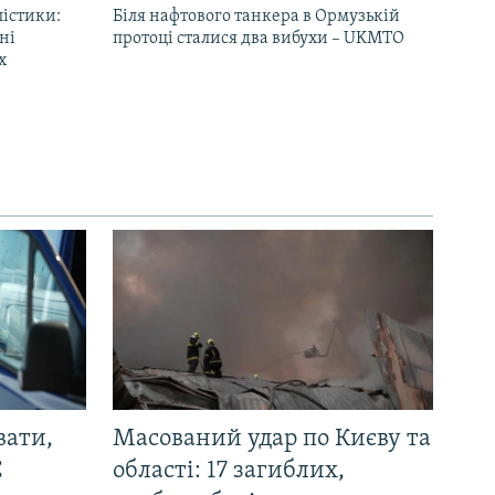
лістики:
Біля нафтового танкера в Ормузькій
ні
протоці сталися два вибухи – UKMTO
х
вати,
Масований удар по Києву та
С
області: 17 загиблих,