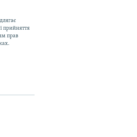
ідлягає
зі прийняття
ням прав
ках.