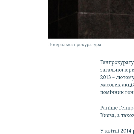
Генеральна прокуратура
Генпрокуратур
загальної юри
2013 – лютому
масових акцій
помічник ген
Раніше Генп
Києва, а тако
У квітні 2014