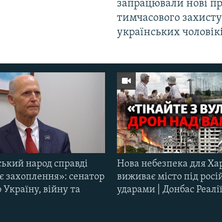
запрацювали нові п
тимчасового захисту
українських чоловік
ський народ справді
Нова небезпека для Ха
є захоплення»: сенатор
виживає місто під рос
Україну, війну та
ударами | Донбас Реалі