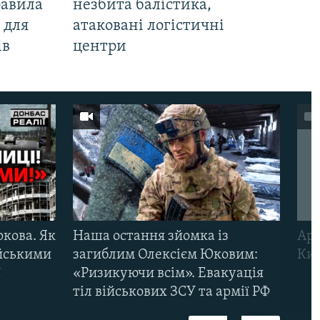
равила
незбита балістика,
 для
атаковані логістичні
ів
центри
ркова. Як
Наша остання зйомка із
Арм
ійськими
загиблим Олексієм Юковим:
Киї
ї
«Ризикуючи всім». Евакуація
тіл військових ЗСУ та армії РФ