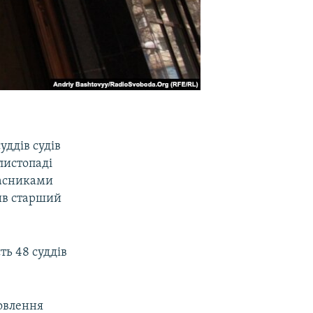
уддів судів
 листопаді
часниками
мив старший
ть 48 суддів
новлення