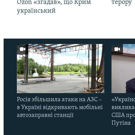
Ozon «згадав», що Крим
терору
український
Росія збільшила атаки на АЗС –
«Україн
в Україні відкривають мобільні
виклика
автозаправні станції
США про 
Путіна