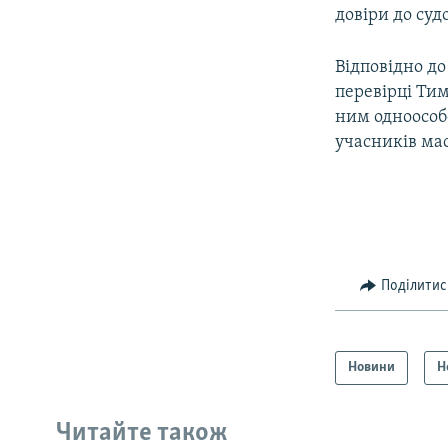
довіри до суд
Відповідно до
перевірці Тим
ним одноособо
учасників мас
Поділитис
Новини
Н
Читайте також