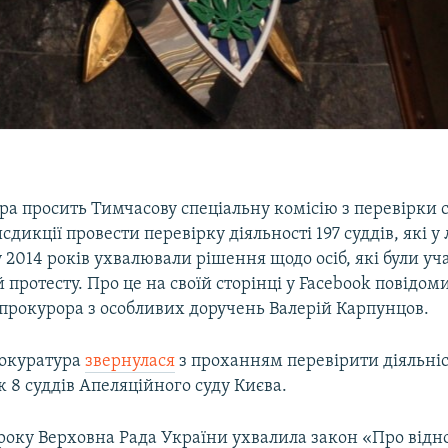
а просить Тимчасову спеціальну комісію з перевірки с
сдикції провести перевірку діяльності 197 суддів, які у
 2014 років ухвалювали рішення щодо осіб, які були у
 протесту. Про це на своїй сторінці у Facebook повідо
прокурора з особливих доручень Валерій Карпунцов.
рокуратура
звернулася
з проханням перевірити діяльніс
ж 8 суддів Апеляційного суду Києва.
 року Верховна Рада України ухвалила закон «Про від