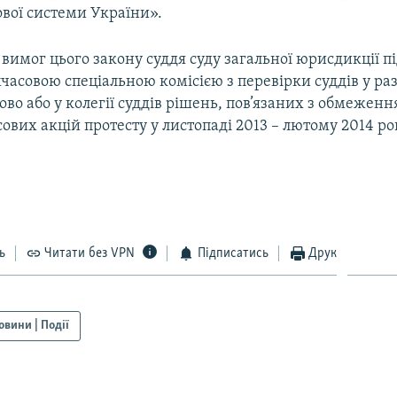
ової системи України».
 вимог цього закону суддя суду загальної юрисдикції п
часовою спеціальною комісією з перевірки суддів у ра
во або у колегії суддів рішень, пов’язаних з обмежен
ових акцій протесту у листопаді 2013 – лютому 2014 ро
ь
Читати без VPN
Підписатись
Друк
овини | Події