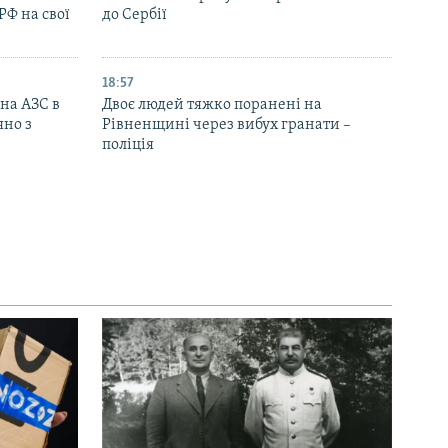
РФ на свої
до Сербії
18:57
 на АЗС в
Двоє людей тяжко поранені на
яно з
Рівненщині через вибух гранати –
поліція