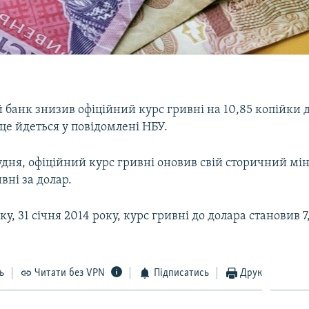
банк знизив офіційний курс гривні на 10,85 копійки до
 це йдеться у повідомлені НБУ.
удня, офіційний курс гривні оновив свій сторичний мін
ивні за долар.
у, 31 січня 2014 року, курс гривні до долара становив 7
ь
Читати без VPN
Підписатись
Друк