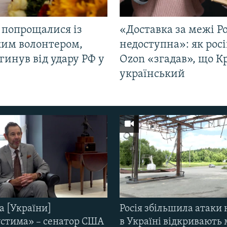
 попрощалися із
«Доставка за межі Ро
ким волонтером,
недоступна»: як рос
гинув від удару РФ у
Ozon «згадав», що 
і
український
а [України]
Росія збільшила атаки 
стима» – сенатор США
в Україні відкривають 