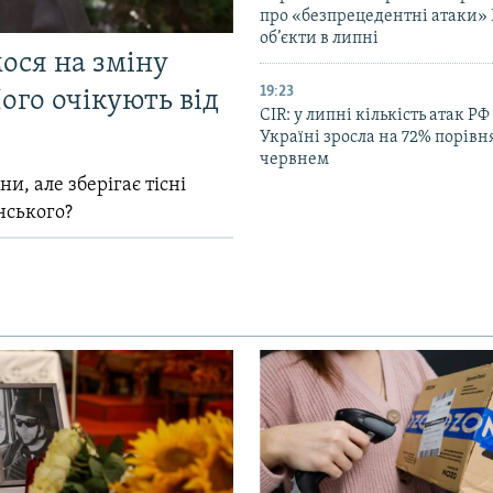
про «безпрецедентні атаки» 
об’єкти в липні
мося на зміну
19:23
ого очікують від
CIR: у липні кількість атак РФ
Україні зросла на 72% порівн
червнем
и, але зберігає тісні
нського?