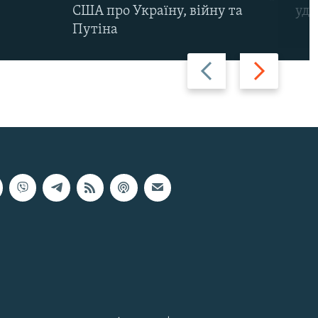
США про Україну, війну та
уда
Путіна
Назад
Вперед