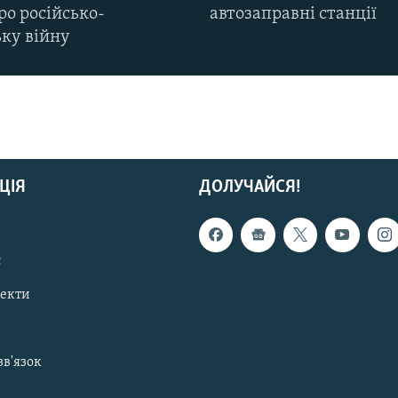
ро російсько-
автозаправні станції
ьку війну
ЦІЯ
ДОЛУЧАЙСЯ!
с
пекти
зв'язок