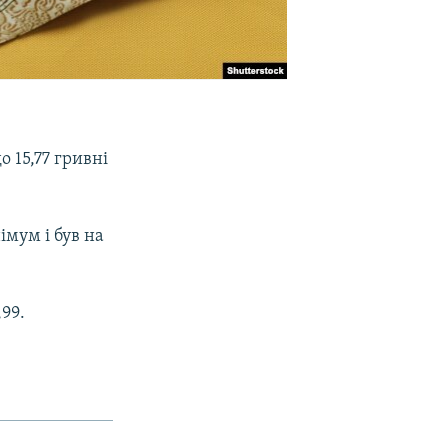
 15,77 гривні
імум і був на
,99.