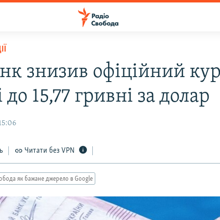
ІЇ
нк знизив офіційний ку
 до 15,77 гривні за долар
15:06
ь
Читати без VPN
обода як бажане джерело в Google