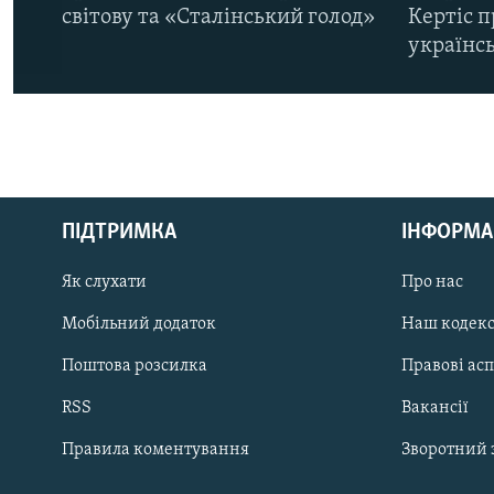
світову та «Сталінський голод»
Кертіс п
українс
КРИМ РЕАЛІЇ
РУС
ПІДТРИМКА
ІНФОРМА
УКР
КТАТ
Як слухати
Про нас
Мобільний додаток
Наш кодек
ДОЛУЧАЙСЯ!
Поштова розсилка
Правові ас
RSS
Вакансії
Правила коментування
Зворотний 
Усі сайти RFE/RL