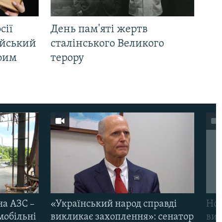
сії
День пам'яті жертв
ійський
сталінського Великого
Крим
терору
на АЗС –
«Український народ справді
Нов
мобільні
викликає захоплення»: сенатор
виж