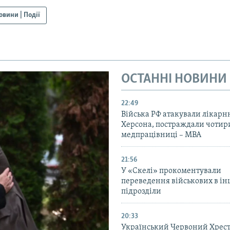
овини | Події
ОСТАННІ НОВИНИ
22:49
Війська РФ атакували лікарн
Херсона, постраждали чотир
медпрацівниці – МВА
21:56
У «Скелі» прокоментували
переведення військових в ін
підрозділи
20:33
Український Червоний Хрест