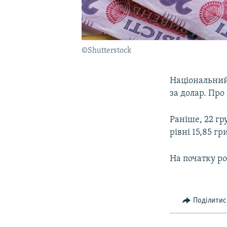
©Shutterstock
Національний 
за долар. Про
Раніше, 22 гр
рівні 15,85 гр
На початку рок
Поділитис