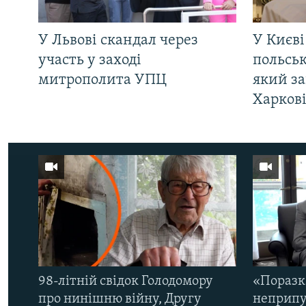
У Львові скандал через
У Києві
участь у заході
польсь
митрополита УПЦ
який за
Харков
98-літній свідок Голодомору
«Поразк
про нинішню війну, Другу
неприпу