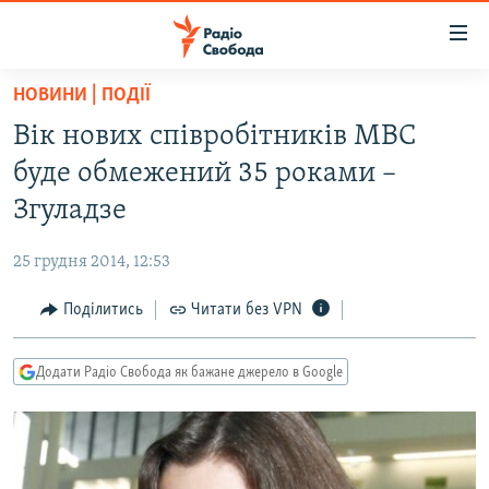
Доступність
посилання
Перейти
НОВИНИ | ПОДІЇ
до
РАДІО СВОБОДА – 70 РОКІВ
Вік нових співробітників МВС
основного
ВСЕ ЗА ДОБУ
матеріалу
буде обмежений 35 роками –
СТАТТІ
Перейти
Згуладзе
до
ВІЙНА
ПОЛІТИКА
основної
25 грудня 2014, 12:53
РОСІЙСЬКА «ФІЛЬТРАЦІЯ»
ЕКОНОМІКА
навігації
Перейти
Поділитись
Читати без VPN
ДОНБАС.РЕАЛІЇ
СУСПІЛЬСТВО
до
КРИМ.РЕАЛІЇ
КУЛЬТУРА
пошуку
Додати Радіо Свобода як бажане джерело в Google
ТИ ЯК?
СПОРТ
СХЕМИ
УКРАЇНА
КИТАЙ.ВИКЛИКИ
СВІТ