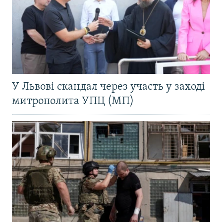
У Львові скандал через участь у заході
митрополита УПЦ (МП)