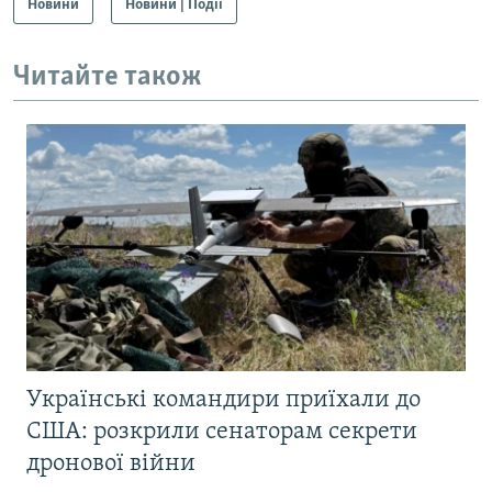
Новини
Новини | Події
Читайте також
Українські командири приїхали до
США: розкрили сенаторам секрети
дронової війни