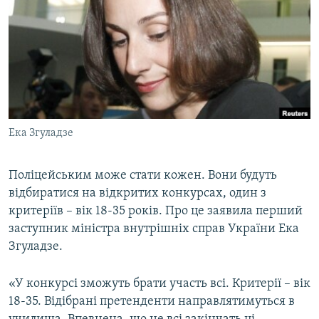
МУЛЬТИМЕДІА
ФОТО
СПЕЦПРОЄКТИ
ПОДКАСТИ
КРИМ РЕАЛІЇ
Ека Згуладзе
РУС
УКР
Поліцейським може стати кожен. Вони будуть
відбиратися на відкритих конкурсах, один з
КТАТ
критеріїв – вік 18-35 років. Про це заявила перший
заступник міністра внутрішніх справ України Ека
ДОЛУЧАЙСЯ!
Згуладзе.
«У конкурсі зможуть брати участь всі. Критерії – вік
18-35. Відібрані претенденти направлятимуться в