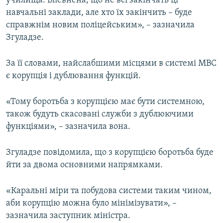
училища. Впевнена, що не всі закінчать ці
Усі сайти RFE/RL
навчальні заклади, але хто їх закінчить – буде
справжнім новим поліцейським», – зазначила
Згуладзе.
За її словами, найслабшими місцями в системі МВС
є корупція і дублювання функцій.
«Тому боротьба з корупцією має бути системною,
також будуть скасовані служби з дублюючими
функціями», – зазначила вона.
Згуладзе повідомила, що з корупцією боротьба буде
йти за двома основними напрямками.
«Каральні міри та побудова системи таким чином,
аби корупцію можна було мінімізувати», –
зазначила заступник міністра.