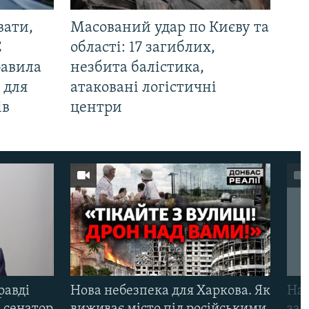
вати,
Масований удар по Києву та
С
області: 17 загиблих,
равила
незбита балістика,
 для
атаковані логістичні
ів
центри
равді
Нова небезпека для Харкова. Як
Наш