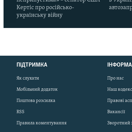
неприпустима» – сенатор США
в Україн
Кертіс про російсько-
автозапр
українську війну
КРИМ РЕАЛІЇ
РУС
ПІДТРИМКА
ІНФОРМА
УКР
КТАТ
Як слухати
Про нас
Мобільний додаток
Наш кодек
ДОЛУЧАЙСЯ!
Поштова розсилка
Правові ас
RSS
Вакансії
Правила коментування
Зворотний 