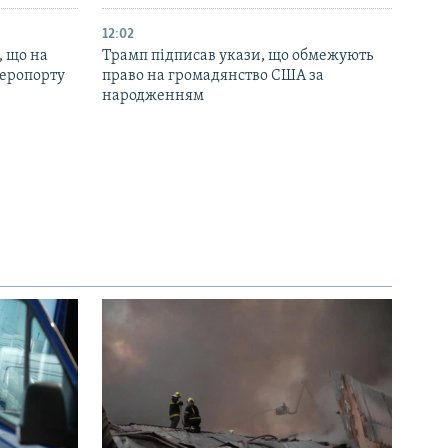
12:02
, що на
Трамп підписав укази, що обмежують
аеропорту
право на громадянство США за
народженням