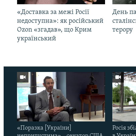
«Доставка за межі Росії
День па
недоступна»: як російський
сталінс
Ozon «згадав», що Крим
терору
український
«Поразка [України]
Росія зб