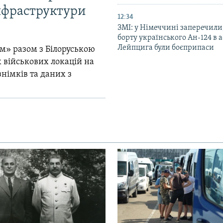
інфраструктури
12:34
ЗМІ: у Німеччині заперечили
борту українського Ан-124 в 
Лейпцига були боєприпаси
м» разом з Білоруською
 військових локацій на
знімків та даних з