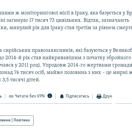
нями ж моніторингової місії в Іраку, яка базується у Бр
аїні загинуло 17 тисяч 73 цивільних. Відтак, зазначають
и, минулий рік для Іраку став третім за рівнем смертн
 сирійських правозахисників, які базуються у Великоб
о 2014-й рік став найкривавішим з початку збройного
очався у 2011 році. Упродовж 2014-го жертвами громад
 понад 76 тисяч осіб, майже половина з них – це мирні 
3,5 тисячі дітей.
ь
Читати без VPN
Підписатись
Друк
овини | Політика