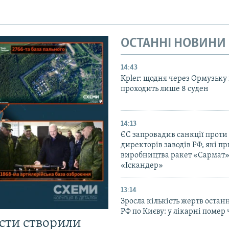
ОСТАННІ НОВИНИ
14:43
Kpler: щодня через Ормузьку
проходить лише 8 суден
14:13
ЄС запровадив санкції проти
директорів заводів РФ, які п
виробництва ракет «Сармат»
«Іскандер»
13:14
Зросла кількість жертв остан
РФ по Києву: у лікарні помер 
істи створили