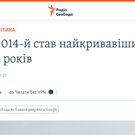
ЛІТИКА
 2014-й став найкривавіш
 років
0:15
ь
Читати без VPN
обода як бажане джерело в Google