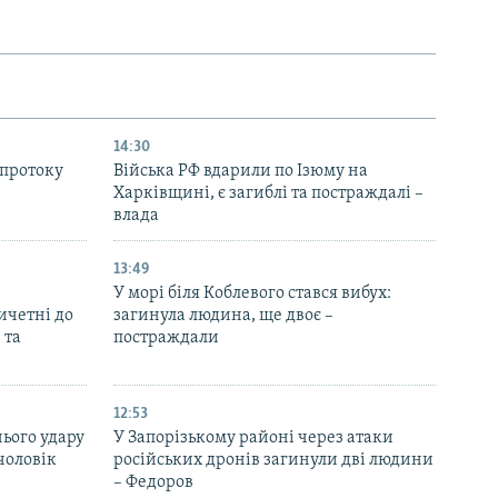
14:30
 протоку
Війська РФ вдарили по Ізюму на
Харківщині, є загиблі та постраждалі –
влада
13:49
У морі біля Коблевого стався вибух:
ричетні до
загинула людина, ще двоє –
 та
постраждали
12:53
нього удару
У Запорізькому районі через атаки
чоловік
російських дронів загинули дві людини
– Федоров