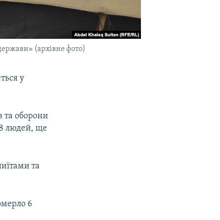
 держави» (архівне фото)
ться у
в та оборони
38 людей, ще
шиїтами та
омерло 6