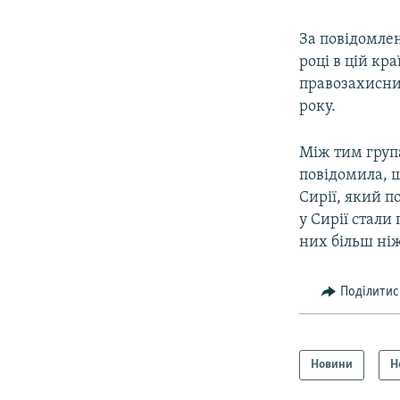
За повідомлен
році в цій кр
правозахисник
року.
Між тим група
повідомила, щ
Сирії, який п
у Сирії стали
них більш ніж 
Поділитис
Новини
Н