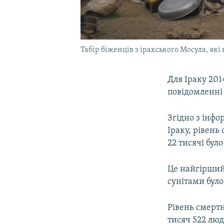
Табір біженців з іракського Мосула, як
Для Іраку 201
повідомленні 
Згідно з інфо
Іраку, рівень
22 тисячі бул
Це найгірший 
сунітами було
Рівень смертн
тисяч 522 лю