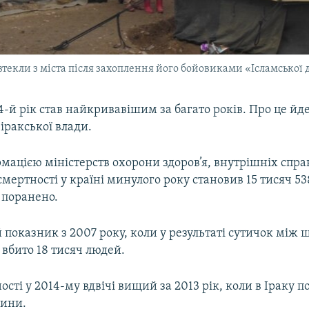
і втекли з міста після захоплення його бойовиками «Ісламської
4-й рік став найкривавішим за багато років. Про це йде
іракської влади.
рмацією міністерств охорони здоров’я, внутрішніх спра
 смертності у країні минулого року становив 15 тисяч 5
о поранено.
показник з 2007 року, коли у результаті сутичок між 
 вбито 18 тисяч людей.
ості у 2014-му вдвічі вищий за 2013 рік, коли в Іраку п
дини.