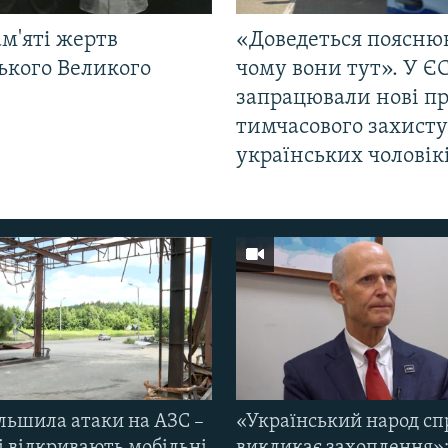
м'яті жертв
«Доведеться поясню
ького Великого
чому вони тут». У Є
запрацювали нові п
тимчасового захисту
українських чоловік
ільшила атаки на АЗС –
«Український народ сп