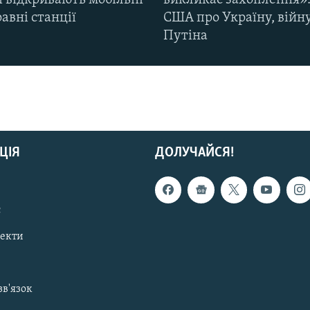
і відкривають мобільні
викликає захоплення»:
авні станції
США про Україну, війну
Путіна
ЦІЯ
ДОЛУЧАЙСЯ!
с
пекти
зв'язок