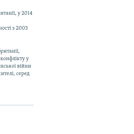
итанії, у 2014
ості з 2003
ританії,
 конфлікту у
янської війни
жителі, серед