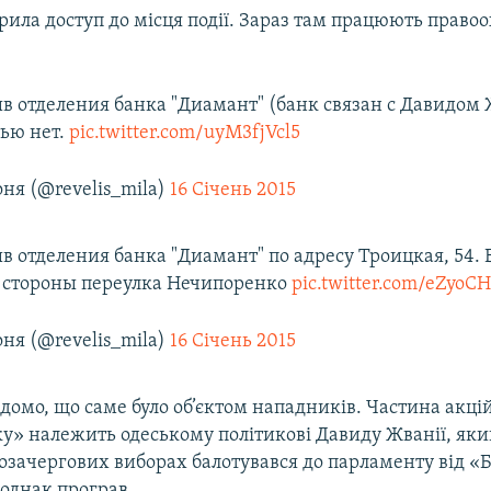
рила доступ до місця події. Зараз там працюють право
ыв отделения банка "Диамант" (банк связан с Давидом
тью нет.
pic.twitter.com/uyM3fjVcl5
ня (@revelis_mila)
16 Січень 2015
ыв отделения банка "Диамант" по адресу Троицкая, 54.
 стороны переулка Нечипоренко
pic.twitter.com/eZyoC
ня (@revelis_mila)
16 Січень 2015
домо, що саме було об’єктом нападників. Частина акці
у» належить одеському політикові Давиду Жванії, яки
озачергових виборах балотувався до парламенту від «
однак програв.