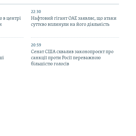
22:30
ю в центрі
Нафтовий гігант ОАЕ заявляє, що атаки
и
суттєво вплинули на його діяльність
20:59
Cенат США схвалив законопроєкт про
ші
санкції проти Росії переважною
більшістю голосів
19:50
 заявив
Зеленський прибув із першим візитом
РФ на свої
до Сербії
18:57
 на АЗС в
Двоє людей тяжко поранені на
яно з
Рівненщині через вибух гранати –
поліція