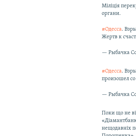
Міліція перек
органи.
#Одесса
. Взр
Жертв к счас
— Рыбачка Со
#Одесса
. Взр
произошел со
— Рыбачка Со
Поки що не ві
«Діамантбанк
нещодавніх п
Порошенка», 