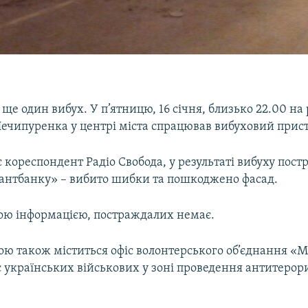
я ще один вибух. У п’ятницю, 16 січня, близько 22.00 на 
Нечипуренка у центрі міста спрацював вибуховий прист
 кореспондент Радіо Свобода, у результаті вибуху пос
мантбанку» – вибито шибки та пошкоджено фасад.
ою інформацією, постраждалих немає.
ою також міститься офіс волонтерського об’єднання «М
є українських військових у зоні проведення антитерор