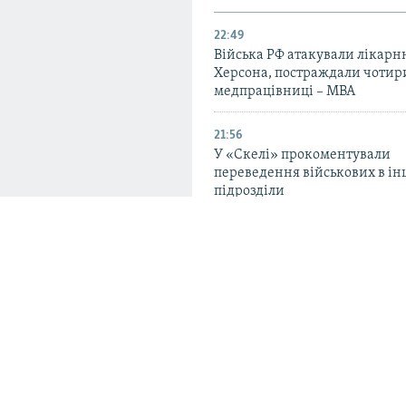
22:49
Війська РФ атакували лікарн
Херсона, постраждали чотир
медпрацівниці – МВА
21:56
У «Скелі» прокоментували
переведення військових в ін
підрозділи
20:33
Український Червоний Хрест
про «безпрецедентні атаки» 
об’єкти в липні
мося на зміну
19:23
ого очікують від
CIR: у липні кількість атак РФ
Україні зросла на 72% порівн
червнем