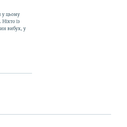
я у цьому
 Ніхто із
ин вибух, у