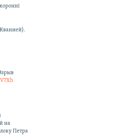
охоронні
 Жванией).
 Взрыв
HV7Xh
й
й на
Блоку Петра