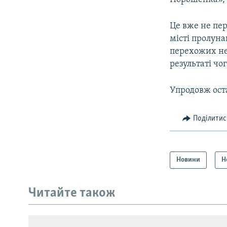
Це вже не пер
місті пролуна
перехожих не 
результаті чо
Упродовж оста
Поділитис
Новини
Н
КРИМ РЕАЛІЇ
РУС
Читайте також
УКР
КТАТ