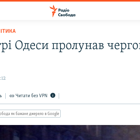
ЛІТИКА
трі Одеси пролунав черг
:12
ь
Читати без VPN
обода як бажане джерело в Google