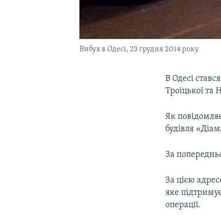
Вибух в Одесі, 23 грудня 2014 року
В Одесі ставс
Троїцької та 
Як повідомляє
будівля «Діа
За попереднь
За цією адрес
яке підтриму
операції.