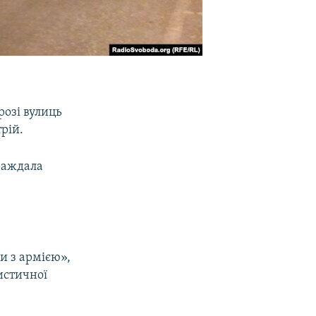
розі вулиць
рій.
траждала
и з армією»,
истичної