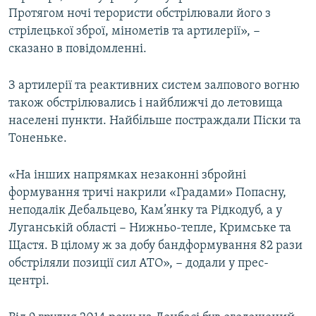
Протягом ночі терористи обстрілювали його з
Усі сайти RFE/RL
стрілецької зброї, мінометів та артилерії», −
сказано в повідомленні.
З артилерії та реактивних систем залпового вогню
також обстрілювались і найближчі до летовища
населені пункти. Найбільше постраждали Піски та
Тоненьке.
«На інших напрямках незаконні збройні
формування тричі накрили «Градами» Попасну,
неподалік Дебальцево, Кам’янку та Рідкодуб, а у
Луганській області − Нижньо-тепле, Кримське та
Щастя. В цілому ж за добу бандформування 82 рази
обстріляли позиції сил АТО», − додали у прес-
центрі.