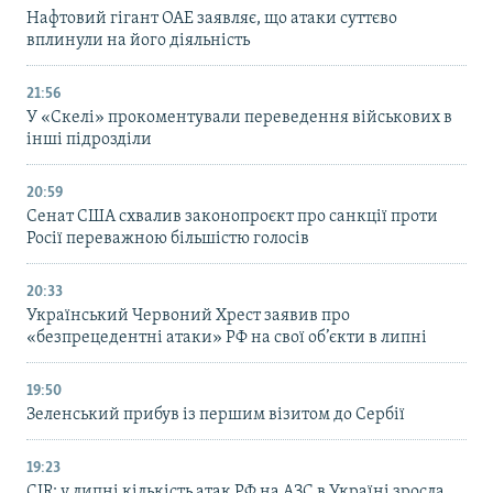
Нафтовий гігант ОАЕ заявляє, що атаки суттєво
вплинули на його діяльність
21:56
У «Скелі» прокоментували переведення військових в
інші підрозділи
20:59
Cенат США схвалив законопроєкт про санкції проти
Росії переважною більшістю голосів
20:33
Український Червоний Хрест заявив про
«безпрецедентні атаки» РФ на свої об’єкти в липні
19:50
Зеленський прибув із першим візитом до Сербії
19:23
CIR: у липні кількість атак РФ на АЗС в Україні зросла