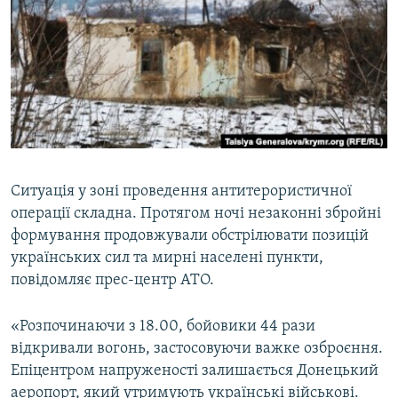
МУЛЬТИМЕДІА
ФОТО
СПЕЦПРОЄКТИ
ПОДКАСТИ
КРИМ РЕАЛІЇ
РУС
Ситуація у зоні проведення антитерористичної
операції складна. Протягом ночі незаконні збройні
УКР
формування продовжували обстрілювати позицій
КТАТ
українських сил та мирні населені пункти,
повідомляє прес-центр АТО.
ДОЛУЧАЙСЯ!
«Розпочинаючи з 18.00, бойовики 44 рази
відкривали вогонь, застосовуючи важке озброєння.
Епіцентром напруженості залишається Донецький
аеропорт, який утримують українські військові.