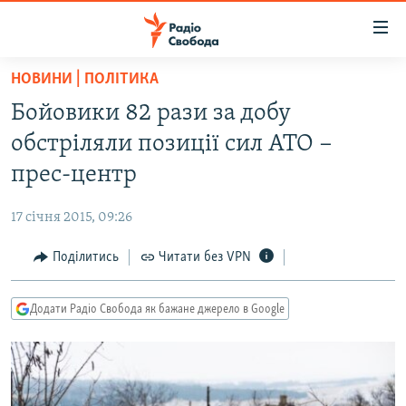
Доступність
посилання
Перейти
НОВИНИ | ПОЛІТИКА
до
РАДІО СВОБОДА – 70 РОКІВ
Бойовики 82 рази за добу
основного
ВСЕ ЗА ДОБУ
матеріалу
обстріляли позиції сил АТО −
СТАТТІ
Перейти
прес-центр
до
ВІЙНА
ПОЛІТИКА
основної
17 січня 2015, 09:26
РОСІЙСЬКА «ФІЛЬТРАЦІЯ»
ЕКОНОМІКА
навігації
Перейти
Поділитись
Читати без VPN
ДОНБАС.РЕАЛІЇ
СУСПІЛЬСТВО
до
КРИМ.РЕАЛІЇ
КУЛЬТУРА
пошуку
Додати Радіо Свобода як бажане джерело в Google
ТИ ЯК?
СПОРТ
СХЕМИ
УКРАЇНА
КИТАЙ.ВИКЛИКИ
СВІТ