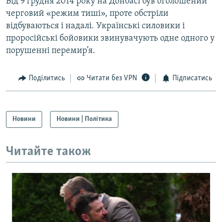
Від 9 грудня 2014 року на Донбасі був оголошений
черговий «режим тиші», проте обстріли
відбуваються і надалі. Українські силовики і
проросійські бойовики звинувачують одне одного у
порушенні перемир’я.
Поділитись
Читати без VPN
Підписатись
Новини
Новини | Політика
Читайте також