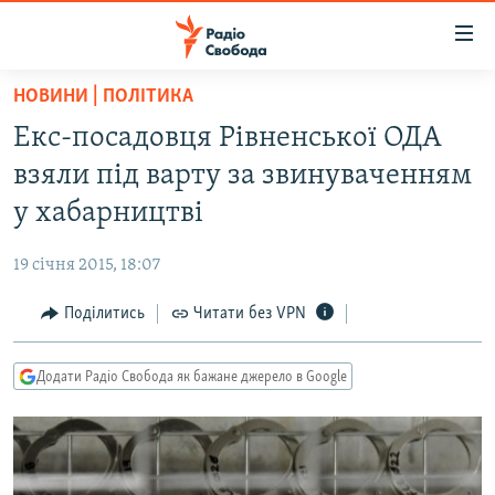
Доступність
посилання
Перейти
НОВИНИ | ПОЛІТИКА
до
РАДІО СВОБОДА – 70 РОКІВ
Екс-посадовця Рівненської ОДА
основного
ВСЕ ЗА ДОБУ
матеріалу
взяли під варту за звинуваченням
СТАТТІ
Перейти
у хабарництві
до
ВІЙНА
ПОЛІТИКА
основної
19 січня 2015, 18:07
РОСІЙСЬКА «ФІЛЬТРАЦІЯ»
ЕКОНОМІКА
навігації
Перейти
Поділитись
Читати без VPN
ДОНБАС.РЕАЛІЇ
СУСПІЛЬСТВО
до
КРИМ.РЕАЛІЇ
КУЛЬТУРА
пошуку
Додати Радіо Свобода як бажане джерело в Google
ТИ ЯК?
СПОРТ
СХЕМИ
УКРАЇНА
КИТАЙ.ВИКЛИКИ
СВІТ