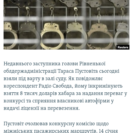
МУЛЬТИМЕДІА
ФОТО
СПЕЦПРОЄКТИ
ПОДКАСТИ
КРИМ РЕАЛІЇ
РУС
Недавнього заступника голови Рівненької
облдержадміністрації Тараса Пустовіта сьогодні
УКР
взяли під варту в залі суду. Як повідомляє
КТАТ
кореспондент Радіо Свобода, йому інкримінують
взяття 8 тисяч доларів хабара за надання переваг у
ДОЛУЧАЙСЯ!
конкурсі та сприяння власникові автофірми у
видачі ліцензії на перевезення.
Пустовіт очолював конкурсну комісію щодо
міжміських пасажирських маршрутів. 14 січня