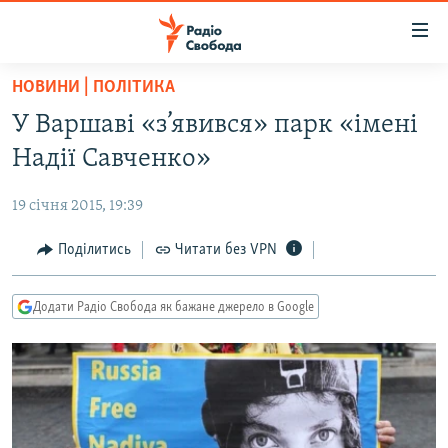
Доступність
посилання
Перейти
НОВИНИ | ПОЛІТИКА
до
РАДІО СВОБОДА – 70 РОКІВ
У Варшаві «з’явився» парк «імені
основного
ВСЕ ЗА ДОБУ
матеріалу
Надії Савченко»
СТАТТІ
Перейти
до
19 січня 2015, 19:39
ВІЙНА
ПОЛІТИКА
основної
РОСІЙСЬКА «ФІЛЬТРАЦІЯ»
Поділитись
Читати без VPN
ЕКОНОМІКА
навігації
Перейти
ДОНБАС.РЕАЛІЇ
СУСПІЛЬСТВО
до
Додати Радіо Свобода як бажане джерело в Google
КРИМ.РЕАЛІЇ
КУЛЬТУРА
пошуку
ТИ ЯК?
СПОРТ
СХЕМИ
УКРАЇНА
КИТАЙ.ВИКЛИКИ
СВІТ