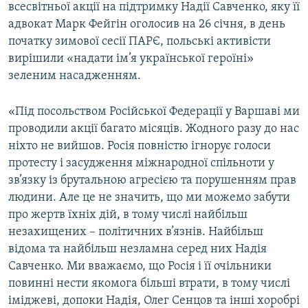
всесвітньої акції на підтримку Надії Савченко, яку її
Усі сайти RFE/RL
адвокат Марк Фейгін оголосив на 26 січня, в день
початку зимової сесії ПАРЄ, польські активісти
вирішили «надати ім’я української героїні»
зеленим насадженням.
«Під посольством Російської Федерації у Варшаві ми
проводили акції багато місяців. Жодного разу до нас
ніхто не вийшов. Росія повністю ігнорує голоси
протесту і засудження міжнародної спільноти у
зв’язку із брутальною агресією та порушенням прав
людини. Але це не значить, що ми можемо забути
про жертв їхніх дій, в тому числі найбільш
незахищених – політичних в’язнів. Найбільш
відома та найбільш незламна серед них Надія
Савченко. Ми вважаємо, що Росія і її очільники
повинні нести якомога більші втрати, в тому числі
іміджеві, допоки Надія, Олег Сенцов та інші хоробрі