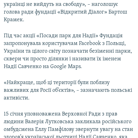
українці не вийдуть на свободу», – наголошує
голова ради фундації «Відкритий Діалог» Бартош
Крамек.
Під час акції «Посади парк для Надії» Фундація
запропонувала користувачам Facebook з Польщі,
України та цілого світу позначати безіменні парки,
сквери чи просто ділянки і називати їх іменем
Надії Савченко на Google Maps.
«Найкраще, щоб ці території були поблизу
важливих для Росії об’єктів», – зазначають польські
активісти.
15 січня уповноважена Верховної Ради з прав
людини Валерія Лутковська закликала російського
омбудсмена Еллу Памфілову звернути увагу на стан
здоров’я української льотчиці Надії Савченко, яка