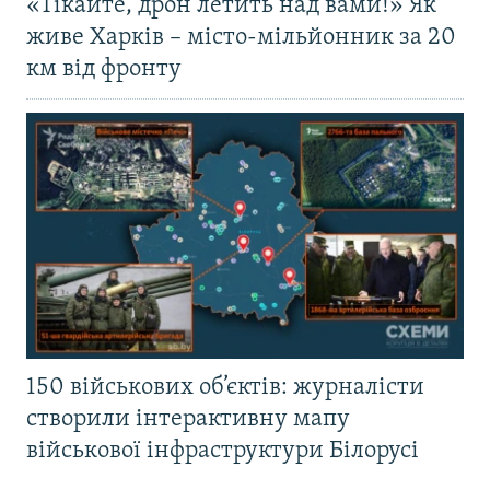
«Тікайте, дрон летить над вами!» Як
живе Харків – місто-мільйонник за 20
км від фронту
150 військових об’єктів: журналісти
створили інтерактивну мапу
військової інфраструктури Білорусі