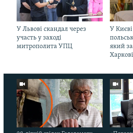
У Львові скандал через
У Києві
участь у заході
польсь
митрополита УПЦ
який за
Харков