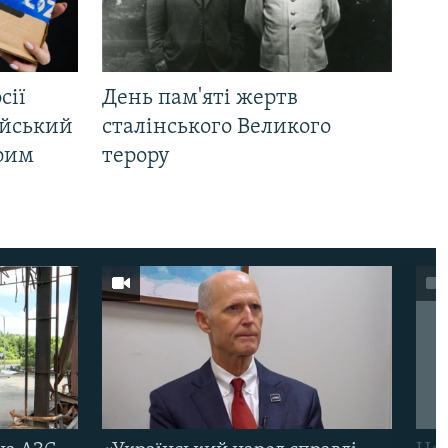
сії
День пам'яті жертв
ійський
сталінського Великого
Крим
терору