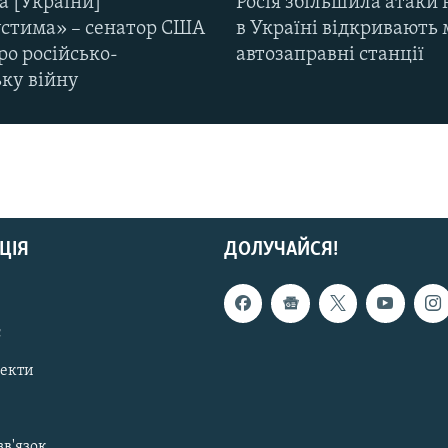
а [України]
Росія збільшила атаки 
стима» – сенатор США
в Україні відкривають 
ро російсько-
автозаправні станції
ьку війну
ЦІЯ
ДОЛУЧАЙСЯ!
с
пекти
зв'язок