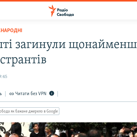
ЖНАРОДНІ
пті загинули щонайменш
странтів
9:45
ь
Читати без VPN
обода як бажане джерело в Google