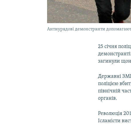
Антиурядові демонстранти допомагають 
25 січня полі
демонстрантів
загинули щон
Державні ЗМІ
поліцією вбит
північній час
органів.
Революція 20
Ісламісти вис