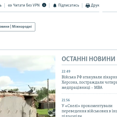
ь
Читати без VPN
Підписатись
Друк
овини | Міжнародні
ОСТАННІ НОВИНИ
22:49
Війська РФ атакували лікарн
Херсона, постраждали чотир
медпрацівниці – МВА
21:56
У «Скелі» прокоментували
переведення військових в ін
підрозділи