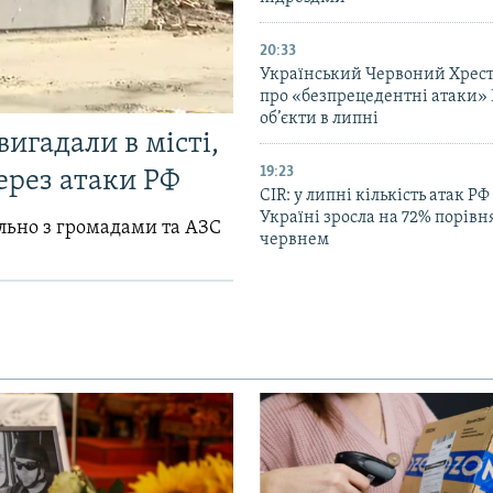
20:33
Український Червоний Хрест
про «безпрецедентні атаки» 
об’єкти в липні
вигадали в місті,
19:23
ерез атаки РФ
CIR: у липні кількість атак РФ
Україні зросла на 72% порівн
ільно з громадами та АЗС
червнем