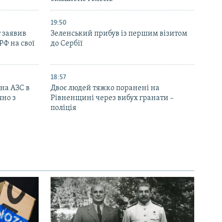
19:50
 заявив
Зеленський прибув із першим візитом
РФ на свої
до Сербії
18:57
 на АЗС в
Двоє людей тяжко поранені на
яно з
Рівненщині через вибух гранати –
поліція