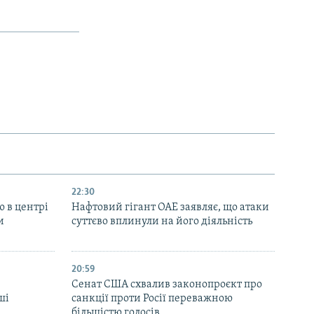
22:30
ю в центрі
Нафтовий гігант ОАЕ заявляє, що атаки
и
суттєво вплинули на його діяльність
20:59
Cенат США схвалив законопроєкт про
ші
санкції проти Росії переважною
більшістю голосів