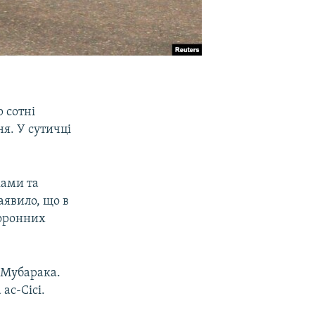
р сотні
я. У сутичці
ками та
аявило, що в
хоронних
 Мубарака.
ас-Сісі.