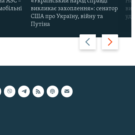
на АЗС –
«Український народ справді
Нов
мобільні
викликає захоплення»: сенатор
виж
США про Україну, війну та
уда
Путіна
Назад
Вперед