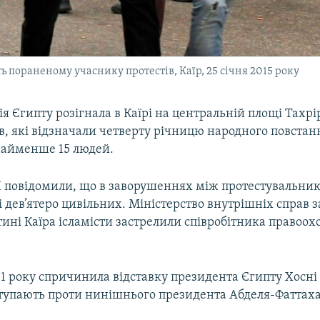
пораненому учаснику протестів, Каїр, 25 січня 2015 року
ція Єгипту розігнала в Каїрі на центральній площі Тахрі
, які відзначали четверту річницю народного повстанн
айменше 15 людей.
 повідомили, що в заворушеннях між протестувальни
і дев’ятеро цивільних. Міністерство внутрішніх справ з
тині Каїра ісламісти застрелили співробітника правоо
11 року спричинила відставку президента Єгипту Хосні
тупають проти нинішнього президента Абделя-Фаттаха 