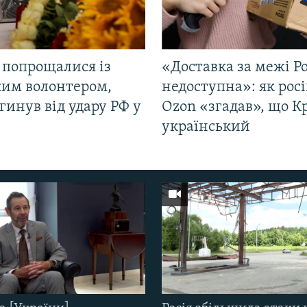
 попрощалися із
«Доставка за межі Ро
ким волонтером,
недоступна»: як рос
гинув від удару РФ у
Ozon «згадав», що 
і
український