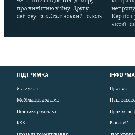
98-літній свідок Голодомору
«Поразк
про нинішню війну, Другу
неприпу
світову та «Сталінський голод»
Кертіс п
українс
КРИМ РЕАЛІЇ
РУС
ПІДТРИМКА
ІНФОРМА
УКР
КТАТ
Як слухати
Про нас
Мобільний додаток
Наш кодек
ДОЛУЧАЙСЯ!
Поштова розсилка
Правові ас
RSS
Вакансії
Правила коментування
Зворотний 