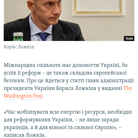
МУЛЬТИМЕДІА
ФОТО
СПЕЦПРОЄКТИ
ПОДКАСТИ
Борис Ложкін
КРИМ РЕАЛІЇ
РУС
Міжнародна спільнота має допомогти Україні, бо
успіх її реформ – це також складова європейської
УКР
безпеки. Про це йдеться у статті глави адміністрації
КТАТ
президента України Бориса Ложкіна у виданні
The
Washington Post
.
ДОЛУЧАЙСЯ!
«Час мобілізувати всю енергію і ресурси, необхідні
для реформування України, – не лише заради
українців, а й для вільної та сильної Європи», –
написав Ложкін.