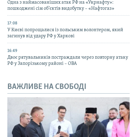
Одна з наймасованіших атак РФ на «Укрнафту»:
пошкоджені сім об’єктів видобутку – «Нафтогаз»
17:08
У Києві попрощалися із польським волонтером, який
загинув від удару РФ у Харкові
16:49
Двоє рятувальників постраждали через повторну атаку
РФ у Запорізькому районі – ОВА
ВАЖЛИВЕ НА СВОБОДІ