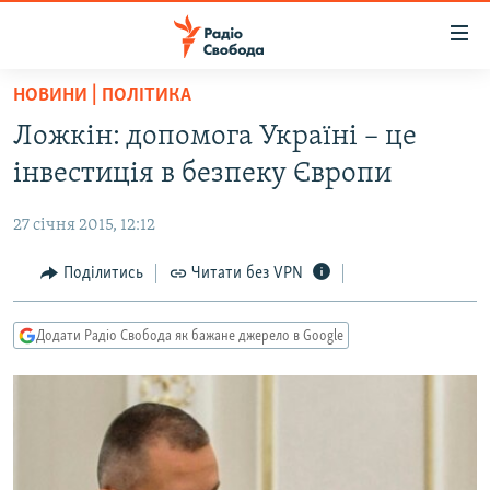
Доступність
посилання
Перейти
НОВИНИ | ПОЛІТИКА
до
РАДІО СВОБОДА – 70 РОКІВ
Ложкін: допомога Україні – це
основного
ВСЕ ЗА ДОБУ
матеріалу
інвестиція в безпеку Європи
СТАТТІ
Перейти
до
27 січня 2015, 12:12
ВІЙНА
ПОЛІТИКА
основної
РОСІЙСЬКА «ФІЛЬТРАЦІЯ»
Поділитись
Читати без VPN
ЕКОНОМІКА
навігації
Перейти
ДОНБАС.РЕАЛІЇ
СУСПІЛЬСТВО
до
Додати Радіо Свобода як бажане джерело в Google
КРИМ.РЕАЛІЇ
КУЛЬТУРА
пошуку
ТИ ЯК?
СПОРТ
СХЕМИ
УКРАЇНА
КИТАЙ.ВИКЛИКИ
СВІТ